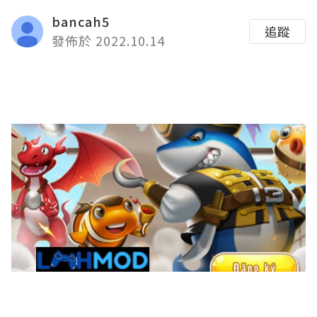
bancah5
追蹤
發佈於 2022.10.14