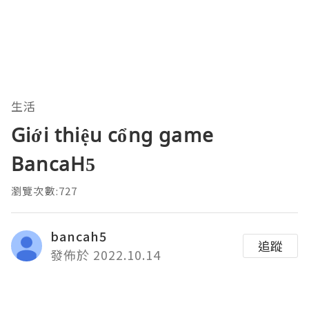
生活
Giới thiệu cổng game
BancaH5
瀏覽次數:727
bancah5
追蹤
發佈於 2022.10.14