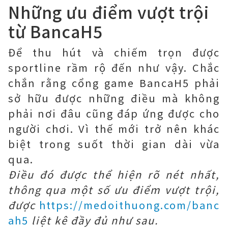
Những ưu điểm vượt trội
từ BancaH5
Để thu hút và chiếm trọn được
sportline rầm rộ đến như vậy. Chắc
chắn rằng cổng game BancaH5 phải
sở hữu được những điều mà không
phải nơi đâu cũng đáp ứng được cho
người chơi. Vì thế mới trở nên khác
biệt trong suốt thời gian dài vừa
qua.
Điều đó được thể hiện rõ nét nhất,
thông qua một số ưu điểm vượt trội,
được
https://medoithuong.com/banc
ah5
liệt kê đầy đủ như sau.