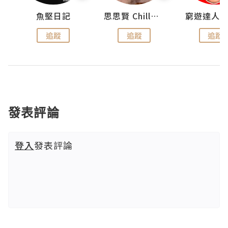
urnal
魚堅日記
思思賢 ChillMyBabe
追蹤
追蹤
追蹤
發表評論
登入
發表評論