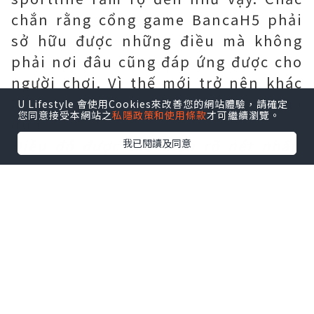
chắn rằng cổng game BancaH5 phải
sở hữu được những điều mà không
phải nơi đâu cũng đáp ứng được cho
người chơi. Vì thế mới trở nên khác
biệt trong suốt thời gian dài vừa
U Lifestyle 會使用Cookies來改善您的網站體驗，請確定
您同意接受本網站之
私隱政策和使用條款
才可繼續瀏覽。
qua.
Điều đó được thể hiện rõ nét nhất,
我已閱讀及同意
thông qua một số ưu điểm vượt trội,
được
https://medoithuong.com/banc
ah5
liệt kê đầy đủ như sau.
Kho game đa dạng, phong
phú
Ngay từ khi truy cập vào cổng game
bắn cá H5 online, người chơi sẽ dễ