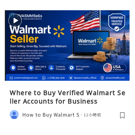
Where to Buy Verified Walmart Se
ller Accounts for Business
How to Buy Walmart S
11小時前