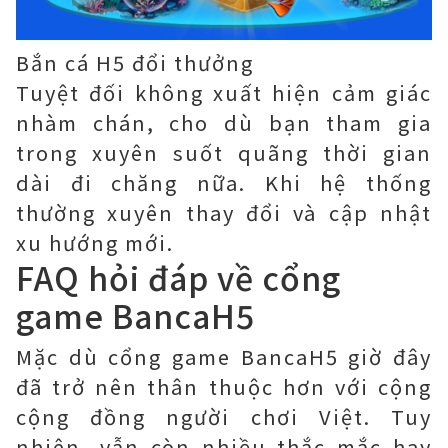
Bắn cá H5 đổi thưởng
Tuyệt đối không xuất hiện cảm giác
nhàm chán, cho dù bạn tham gia
trong xuyên suốt quãng thời gian
dài đi chăng nữa. Khi hệ thống
thường xuyên thay đổi và cập nhật
xu hướng mới.
FAQ hỏi đáp về cổng
game BancaH5
Mặc dù cổng game BancaH5 giờ đây
đã trở nên thân thuộc hơn với cộng
cộng đồng người chơi Việt. Tuy
nhiên, vẫn còn nhiều thắc mắc hay