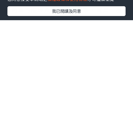
要我們一直陪伴。我們與患者的關系不再
是簡單的護理與被護理的關系，而是一種
我已閱讀及同意
親情、信任與依賴。
滴雞精坐月
的人，建議一天可飲兩包，因
沒加藥材也沒激素，母乳餵哺也沒影響。
我們很早就到了醫院，開始了新的一天。
完成機器開機、管道安裝等准備工作，等
待病人的到來。
7：30，血液透析室的早上高峰時間。這位
病人說，他所在地區的透析治療要求配
重。典型透析患者的血液透析時間為4小
時。此時，血液以平均250~300毫升/分鍾
的速度在體外管道中循環，每個管上有許
多關節和側孔。會導致病人失血，甚至導
致更嚴重的後果。