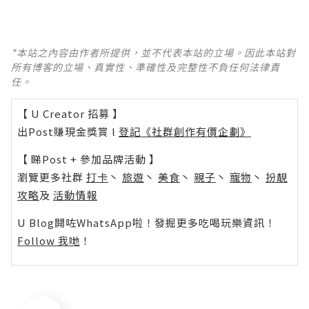
*本站之內容由作者所提供，並不代表本站的立場。因此本站對
所有博客的立場、真實性、準確性及完整性不負任何法律責
任。
【 U Creator 招募 】
出Post賺現金獎賞 l
登記《社群創作有價企劃》
【 睇Post + 參加品牌活動 】
瀏覽更多社群
打卡
丶
旅遊
丶
美食
丶
親子
丶
寵物
丶
扮靚
攻略
及
活動情報
U Blog開咗WhatsApp啦！發掘更多吃喝玩樂資訊！
Follow 我哋
！