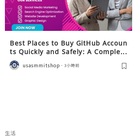
Best Places to Buy GitHub Accoun
ts Quickly and Safely: A Complete
Guide
usasmmitshop
3小時前
生活