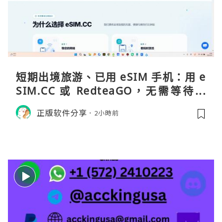
短期出境旅游、已用 eSIM 手机：用 e
SIM.CC 或 RedteaGO，无需等待收
货。需要“当地号码 + 通话短信”（如
正版软件分享
2小時前
打车、外卖、客户联络）：优先 Redt
eaGO（明确提供通话短信套餐）。长