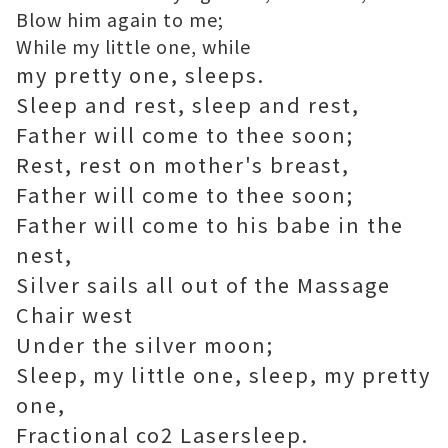
Blow him again to me;
While my little one, while
my pretty one, sleeps.
Sleep and rest, sleep and rest,
Father will come to thee soon;
Rest, rest on mother's breast,
Father will come to thee soon;
Father will come to his babe in the
nest,
Silver sails all out of the
Massage
Chair
west
Under the silver moon;
Sleep, my little one, sleep, my pretty
one,
Fractional co2 Laser
sleep.