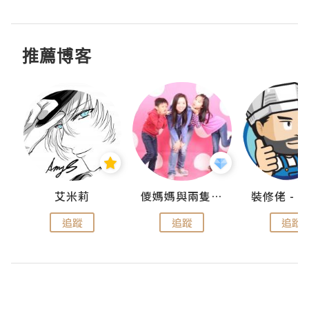
推薦博客
點滴
艾米莉
儍媽媽與兩隻小魔怪之家
追蹤
追蹤
追蹤