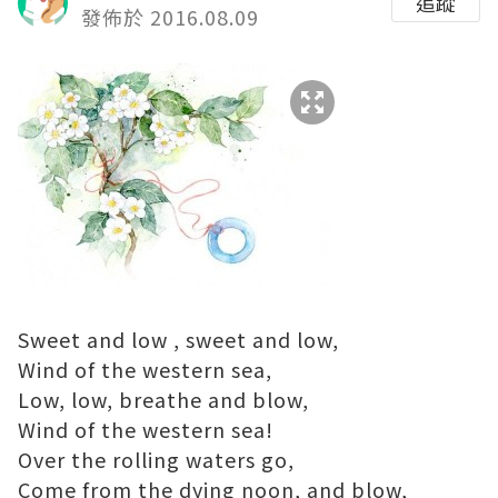
追蹤
發佈於 2016.08.09
Sweet and low , sweet and low,
Wind of the western sea,
Low, low, breathe and blow,
Wind of the western sea!
Over the rolling waters go,
Come from the dying noon, and blow,