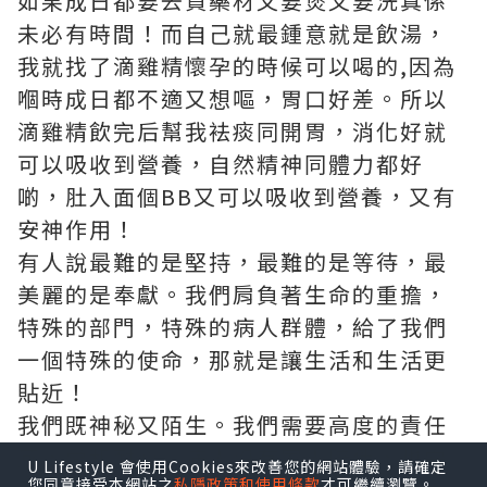
如果成日都要去買藥材又要煲又要洗真係
未必有時間！而自己就最鍾意就是飲湯，
我就找了
滴雞精懷孕
的時候可以喝的,因為
嗰時成日都不適又想嘔，胃口好差。所以
滴雞精飲完后幫我袪痰同開胃，消化好就
可以吸收到營養，自然精神同體力都好
啲，肚入面個BB又可以吸收到營養，又有
安神作用！
有人說最難的是堅持，最難的是等待，最
美麗的是奉獻。我們肩負著生命的重擔，
特殊的部門，特殊的病人群體，給了我們
一個特殊的使命，那就是讓生活和生活更
貼近！
我們既神秘又陌生。我們需要高度的責任
感，愛和耐心。病人沒有家人陪伴，也需
U Lifestyle 會使用Cookies來改善您的網站體驗，請確定
您同意接受本網站之
私隱政策和使用條款
才可繼續瀏覽。