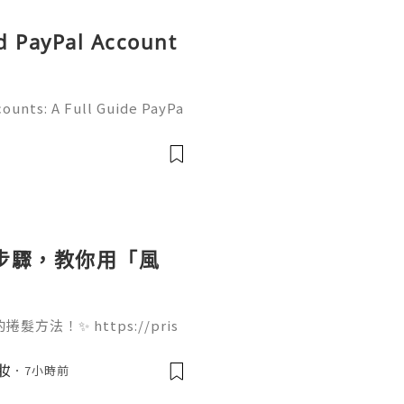
d PayPal Account
ounts: A Full Guide PayPa
ized online payment platf
cers, merchants, online b
個步驟，教你用「風
法！✨ https://pris
ir-dryer 只需要 4 個步驟就能完
痛，吹出來的大波浪捲度非常
美妝
7小時前
起來！🌬️💇‍♀️ 我們團
果你欣賞我們的努力，Follo