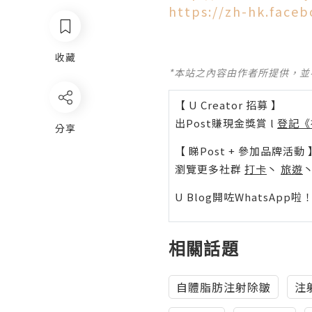
https://zh-hk.face
收藏
*本站之內容由作者所提供，
【 U Creator 招募 】
出Post賺現金獎賞 l
登記《
分享
【 睇Post + 參加品牌活動 
瀏覽更多社群
打卡
丶
旅遊
U Blog開咗WhatsAp
相關話題
自體脂肪注射除皺
注