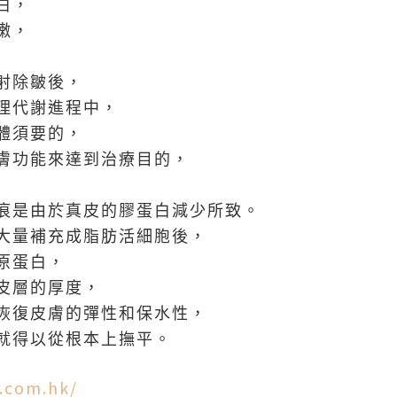
白，
嫩，
射除皺後，
理代謝進程中，
體須要的，
膚功能來達到治療目的，
痕是由於真皮的膠蛋白減少所致。
大量補充成脂肪活細胞後，
原蛋白，
皮層的厚度，
恢復皮膚的彈性和保水性，
就得以從根本上撫平。
.com.hk/