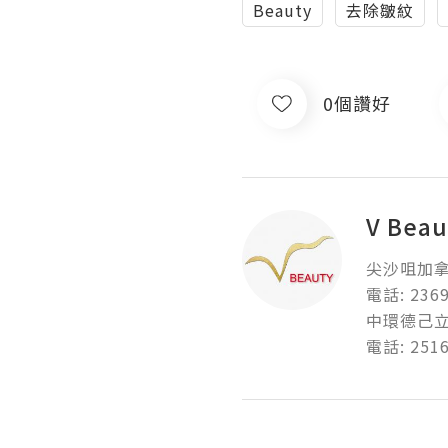
Beauty
去除皺紋
0個讚好
V Beau
尖沙咀加拿芬
電話: 2369 0
中環德己立街
電話: 2516