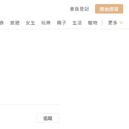
會員登記
開始撰寫
食
旅遊
女生
玩樂
親子
生活
寵物
行山
更多
打卡
追蹤