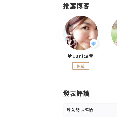
推薦博客
LoveCath 夏沫
♥Eunice♥
追蹤
追蹤
發表評論
登入
發表評論