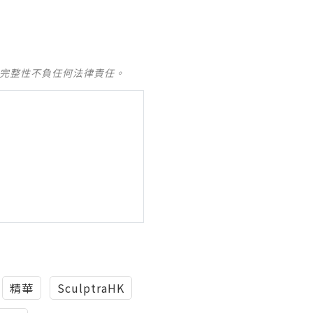
及完整性不負任何法律責任。
精華
‎SculptraHK