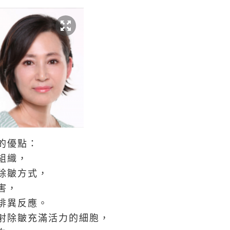
的優點：
組織，
除皺方式，
害，
排異反應。
射除皺充滿活力的細胞，