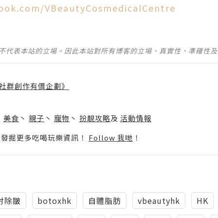
book.com/VBeautyCosmedicalCentre
並不代表本站的立場。因此本站對所有博客的立場、真實性、準確性
社群創作有價企劃》
】
丶
美食
丶
親子
丶
寵物
丶
扮靚攻略
及
活動情報
p啦！發掘更多吃喝玩樂資訊！
Follow 我哋
！
射除皺
botoxhk
自體脂肪
vbeautyhk
HK