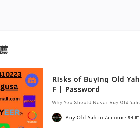
薦
Risks of Buying Old Ya
F | Password
Why You Should Never Buy Old Yah
ntinues to be used by millions of 
onal communication, business cor
Buy Old Yahoo Accoun
5小時
ccount recovery. Because of