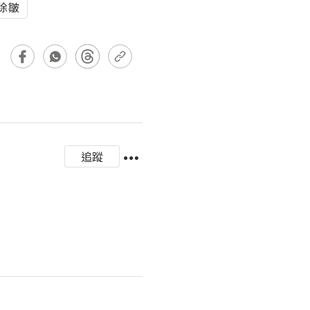
除皺
追蹤