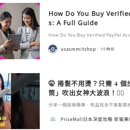
How Do You Buy Verifie
s: A Full Guide
How Do You Buy Verified PayPal Acc
l is one of the most widely recogn
orms, used by individuals, freelan
usasmmitshop
7小時前
usinesses, and organiza
🤫 捲髮不用燙？只需 4 
筒」吹出女神大波浪！💇‍♀️
分享一個超級簡單、而且完全不傷髮質的捲髮方
emall.com/products/daewoo-ha
成。過程完全不會像電熱捲那樣灼熱刺
PriseMall日本深度攻略 家電
自然。如果你也擔心燙髮傷頭髮，這招一定要學
隊用心做每一個內容，真的不容易 🙏 如