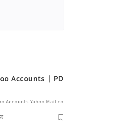
hoo Accounts | PD
oo Accounts Yahoo Mail co
people worldwide for pers
respondence, and online a
前