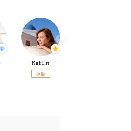
杜
KatLin
Missmiki 米奇小姐
追蹤
追蹤