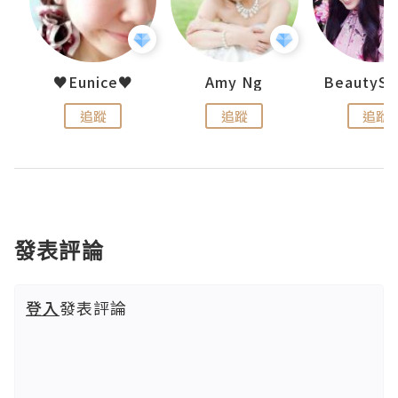
h 夏沫
♥Eunice♥
Amy Ng
追蹤
追蹤
追蹤
發表評論
登入
發表評論