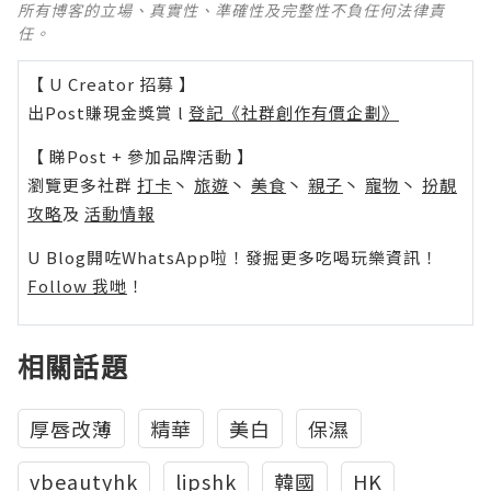
所有博客的立場、真實性、準確性及完整性不負任何法律責
任。
【 U Creator 招募 】
出Post賺現金獎賞 l
登記《社群創作有價企劃》
【 睇Post + 參加品牌活動 】
瀏覽更多社群
打卡
丶
旅遊
丶
美食
丶
親子
丶
寵物
丶
扮靚
攻略
及
活動情報
U Blog開咗WhatsApp啦！發掘更多吃喝玩樂資訊！
Follow 我哋
！
相關話題
厚唇改薄
精華
美白
保濕
vbeautyhk
lipshk
韓國
HK