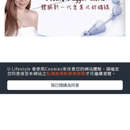
U Lifestyle 會使用Cookies來改善您的網站體驗，請確定
您同意接受本網站之
私隱政策和使用條款
才可繼續瀏覽。
【新一代密集式鈴鐺線✨】
我已閱讀及同意
✨醫生主理 ‧原廠正貨 ‧
鈴鐺線是一種PDO及PLGA材質造成的蛋白
線，搭配聚左酸(polylactic acid)組成的
創新360°圓錐撐住皮下組織。與早期倒鈎
線相比，以往一般的鈴鐺線只有8、12或