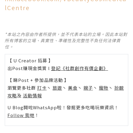
lCentre
*本站之內容由作者所提供，並不代表本站的立場。因此本站對
所有博客的立場、真實性、準確性及完整性不負任何法律責
任。
【 U Creator 招募 】
出Post賺現金獎賞 l
登記《社群創作有價企劃》
【 睇Post + 參加品牌活動 】
瀏覽更多社群
打卡
丶
旅遊
丶
美食
丶
親子
丶
寵物
丶
扮靚
攻略
及
活動情報
U Blog開咗WhatsApp啦！發掘更多吃喝玩樂資訊！
Follow 我哋
！