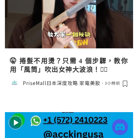
🤫 捲髮不用燙？只需 4 個步驟，教你
用「風筒」吹出女神大波浪！💇‍♀️
PriseMall日本深度攻略 家電美妝
3小時前