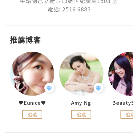
中環德己立街1-13號世紀廣場1503 室

電話: 2516 6883
推薦博客
h 夏沫
♥Eunice♥
Amy Ng
追蹤
追蹤
追蹤