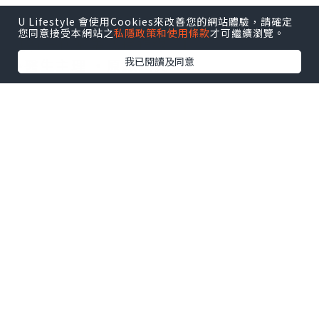
U Lifestyle 會使用Cookies來改善您的網站體驗，請確定
您同意接受本網站之
私隱政策和使用條款
才可繼續瀏覽。
【新一代密集式鈴鐺線✨】
我已閱讀及同意
✨醫生主理 ‧原廠正貨 ‧
鈴鐺線是一種PDO及PLGA材質造成的蛋白
線，搭配聚左酸(polylactic acid)組成的
創新360°圓錐撐住皮下組織。與早期倒鈎
線相比，以往一般的鈴鐺線只有8、12或
16個錐體，
但我們新一代的鈴鐺線18-24個錐體，提拉
效果比以往鈴鐺線更佳，V面效果亦更佳。
由於每組都有密集式的360°圓錐，並面朝
每條線末端的相反方向，
因此為「雙針雙向方式」。線體能被自身
吸收，吸收線的過程大約長達8至12個月時