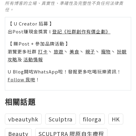
所有博客的立場、真實性、準確性及完整性不負任何法律責
任。
【 U Creator 招募 】
出Post賺現金獎賞 l
登記《社群創作有價企劃》
【 睇Post + 參加品牌活動 】
瀏覽更多社群
打卡
丶
旅遊
丶
美食
丶
親子
丶
寵物
丶
扮靚
攻略
及
活動情報
U Blog開咗WhatsApp啦！發掘更多吃喝玩樂資訊！
Follow 我哋
！
相關話題
vbeautyhk
Sculptra
filorga
HK
Beauty
SCULPTRA 膠原自生療程