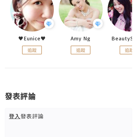
h 夏沫
♥Eunice♥
Amy Ng
追蹤
追蹤
追蹤
發表評論
登入
發表評論