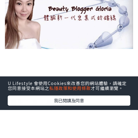
U Lifestyle 會使用Cookies來改善您的網站體驗，請確定
您同意接受本網站之
私隱政策和使用條款
才可繼續瀏覽。
【新一代密集式鈴鐺線✨】
我已閱讀及同意
✨醫生主理 ‧原廠正貨 ‧
鈴鐺線是一種PDO及PLGA材質造成的蛋白
線，搭配聚左酸(polylactic acid)組成的
創新360°圓錐撐住皮下組織。與早期倒鈎