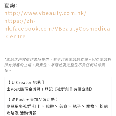
查詢:
http://www.vbeauty.com.hk/
https://zh-
hk.facebook.com/VBeautyCosmedica
lCentre
*本站之內容由作者所提供，並不代表本站的立場。因此本站對
所有博客的立場、真實性、準確性及完整性不負任何法律責
任。
【 U Creator 招募 】
出Post賺現金獎賞 l
登記《社群創作有價企劃》
【 睇Post + 參加品牌活動 】
瀏覽更多社群
打卡
丶
旅遊
丶
美食
丶
親子
丶
寵物
丶
扮靚
攻略
及
活動情報