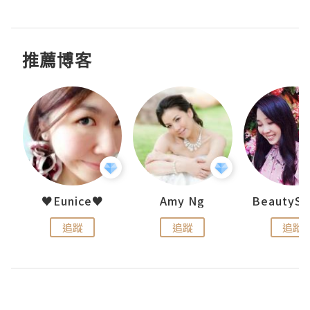
推薦博客
h 夏沫
♥Eunice♥
Amy Ng
追蹤
追蹤
追蹤