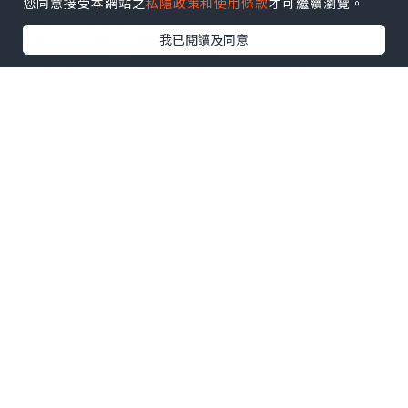
您同意接受本網站之
私隱政策和使用條款
才可繼續瀏覽。
【新一代密集式鈴鐺線✨】
我已閱讀及同意
✨醫生主理 ‧原廠正貨 ‧
鈴鐺線是一種PDO及PLGA材質造成的蛋白
線，搭配聚左酸(polylactic acid)組成的
創新360°圓錐撐住皮下組織。與早期倒鈎
線相比，以往一般的鈴鐺線只有8、12或
16個錐體，
但我們新一代的鈴鐺線18-24個錐體，提拉
效果比以往鈴鐺線更佳，V面效果亦更佳。
由於每組都有密集式的360°圓錐，並面朝
每條線末端的相反方向，
因此為「雙針雙向方式」。線體能被自身
吸收，吸收線的過程大約長達8至12個月時
間，
能達到一般平滑線做不到的提拉效果，將