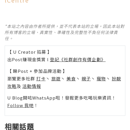
lCentre
*本站之內容由作者所提供，並不代表本站的立場。因此本站對
所有博客的立場、真實性、準確性及完整性不負任何法律責
任。
【 U Creator 招募 】
出Post賺現金獎賞 l
登記《社群創作有價企劃》
【 睇Post + 參加品牌活動 】
瀏覽更多社群
打卡
丶
旅遊
丶
美食
丶
親子
丶
寵物
丶
扮靚
攻略
及
活動情報
U Blog開咗WhatsApp啦！發掘更多吃喝玩樂資訊！
Follow 我哋
！
相關話題