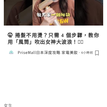
🤫 捲髮不用燙？只需 4 個步驟，教你
用「風筒」吹出女神大波浪！💇‍♀️
PriseMall日本深度攻略 家電美妝
6小時前
女生