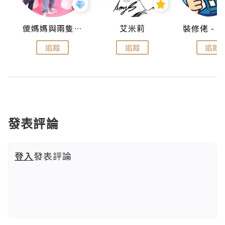
點滴
儍媽媽與兩隻小魔怪之家
艾米莉
追蹤
追蹤
追蹤
發表評論
登入
發表評論