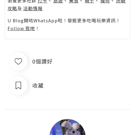
瀏覽更多社群
打卡
丶
旅遊
丶
美食
丶
親子
丶
寵物
丶
扮靚
攻略
及
活動情報
U Blog開咗WhatsApp啦！發掘更多吃喝玩樂資訊！
Follow 我哋
！
0個讚好
收藏