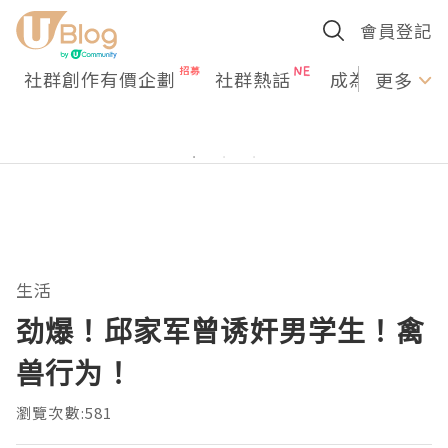
會員登記
社群創作有價企劃
社群熱話
成為U Creato
更多
生活
劲爆！邱家军曾诱奸男学生！禽
兽行为！
瀏覽次數:581