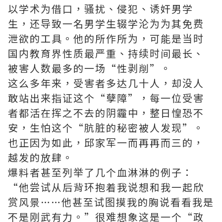
以学术为借口，骚扰、侵犯、诱奸男学
生，还导致一名男学生辍学沦为为其免费
泄欲的工具。他的所作所为，可能是当时
国内教育界性质最严重、持续时间最长、
被害人数最多的一场“性剥削”。
这么多年来，受害者多达几十人，却没人
敢站出来指证这个“孽障”，每一位受害
者都活在挥之不去的阴霾中，整日惶恐不
安，生怕这个“肮脏的秘密被人发现”。
也正因为如此，邱家军一而再再而三的，
越发的放肆。
爆料者甚至列举了几个血淋淋的例子：
“他尝试从后背环抱着我说想和我一起欣
赏风景……他甚至试图摸我的胸说看看我是
不是刚武有力。”很难想象这是一个“政