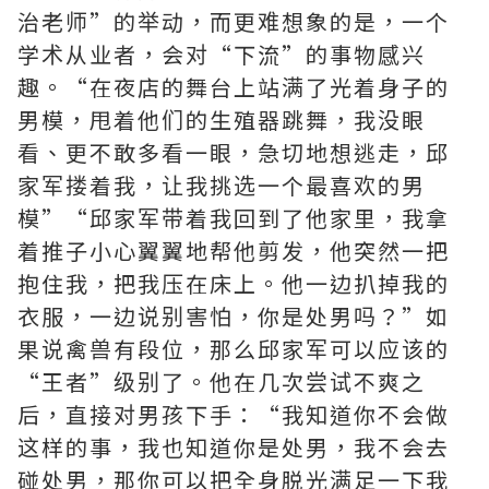
治老师”的举动，而更难想象的是，一个
学术从业者，会对“下流”的事物感兴
趣。“在夜店的舞台上站满了光着身子的
男模，甩着他们的生殖器跳舞，我没眼
看、更不敢多看一眼，急切地想逃走，邱
家军搂着我，让我挑选一个最喜欢的男
模”“邱家军带着我回到了他家里，我拿
着推子小心翼翼地帮他剪发，他突然一把
抱住我，把我压在床上。他一边扒掉我的
衣服，一边说别害怕，你是处男吗？”如
果说禽兽有段位，那么邱家军可以应该的
“王者”级别了。他在几次尝试不爽之
后，直接对男孩下手：“我知道你不会做
这样的事，我也知道你是处男，我不会去
碰处男，那你可以把全身脱光满足一下我