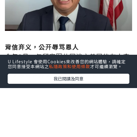
背信弃义，公开辱骂恩人
今年9月，与邱家军共同逃亡美国的友人李
U Lifestyle 會使用Cookies來改善您的網站體驗，請確定
某爆料，邱家军曾在网上公开辱骂自己，
您同意接受本網站之
私隱政策和使用條款
才可繼續瀏覽。
称李某背信弃义、见死不救，但在几分钟
我已閱讀及同意
后邱家军删除了该发帖内容，不知是其心
虚还是被网友骂的不行。
随后，李某在网络平台表示自己十分冤
枉，自己不仅在邱家军逃亡美国时为他提
供帮助，更是为邱家军帮忙联络了住处，
使得邱家军不至于无家可归，没想到邱家