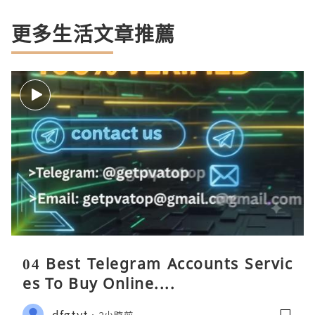
更多生活文章推薦
04 Best Telegram Accounts Servic
es To Buy Online....
dfgtyt
2小時前