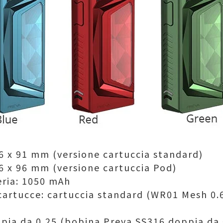
,6 x 91 mm (versione cartuccia standard)
,6 x 96 mm (versione cartuccia Pod)
eria: 1050 mAh
cartucce: cartuccia standard (WR01 Mesh 0.
ppia da 0,25 (bobina Preva SS316 doppia da