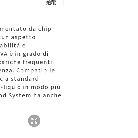
追蹤
limentato da chip
e un aspetto
abilità e
VA è in grado di
cariche frequenti.
enza. Compatibile
ccia standard
-liquid in modo più
Pod System ha anche