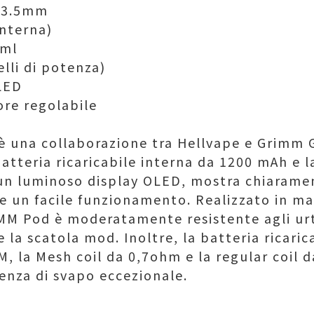
x13.5mm
interna)
 ml
elli di potenza)
 LED
ore regolabile
è una collaborazione tra Hellvape e Grimm
atteria ricaricabile interna da 1200 mAh e 
 un luminoso display OLED, mostra chiaramen
ce un facile funzionamento. Realizzato in mat
IMM Pod è moderatamente resistente agli ur
e la scatola mod. Inoltre, la batteria ricaric
MM, la Mesh coil da 0,7ohm e la regular coil 
ienza di svapo eccezionale.