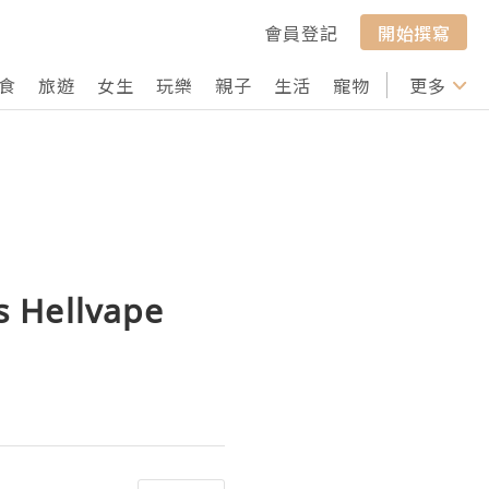
會員登記
開始撰寫
食
旅遊
女生
玩樂
親子
生活
寵物
行山
更多
打卡
s Hellvape