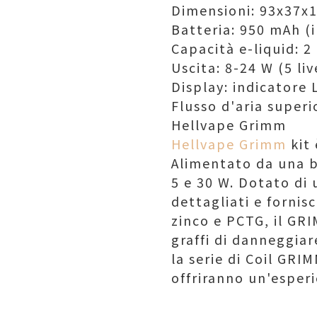
Dimensioni: 93x37
Batteria: 950 mAh (
Capacità e-liquid: 2
Uscita: 8-24 W (5 liv
Display: indicatore
Flusso d'aria superi
Hellvape Grimm
Hellvape Grimm
kit 
Alimentato da una b
5 e 30 W. Dotato di
dettagliati e fornis
zinco e PCTG, il GR
graffi di danneggiar
la serie di Coil GRI
offriranno un'esper