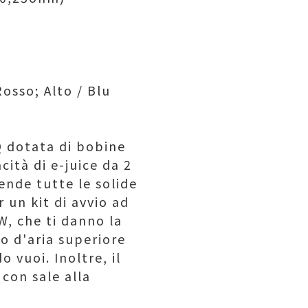
Rosso; Alto / Blu
Q dotata di bobine
ità di e-juice da 2
ende tutte le solide
 un kit di avvio ad
W, che ti danno la
sso d'aria superiore
 vuoi. Inoltre, il
 con sale alla