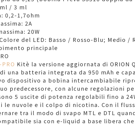
 ml / 3 ml
a: 0,2-1,7ohm
massima: 2A
massima: 20W
 Colore del LED: Basso / Rosso-Blu; Medio / 
imento principale
PRO
Q-PRO
Kitè la versione aggiornata di ORION 
di una batteria integrata da 950 mAh e capac
o dispositivo a bobina intercambiabile ripr
suo predecessore, con alcune regolazioni per
 sono 5 uscite di potenza regolabili fino a 24
i le nuvole e il colpo di nicotina. Con il flu
ernare tra il modo di svapo MTL e DTL quando
mpatibile sia con e-liquid a base libera che