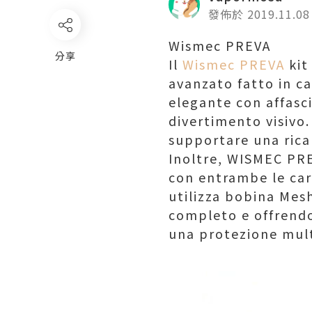
發佈於 2019.11.08
Wismec PREVA
分享
Il
Wismec PREVA
kit
avanzato fatto in c
elegante con affasci
divertimento visivo.
supportare una ricar
Inoltre, WISMEC PRE
con entrambe le car
utilizza bobina Mes
completo e offrendo
una protezione mult