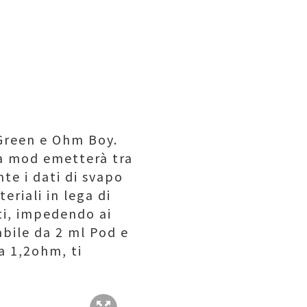
 Green e Ohm Boy.
la mod emetterà tra
te i dati di svapo
eriali in lega di
ti, impedendo ai
abile da 2 ml Pod e
da 1,2ohm, ti