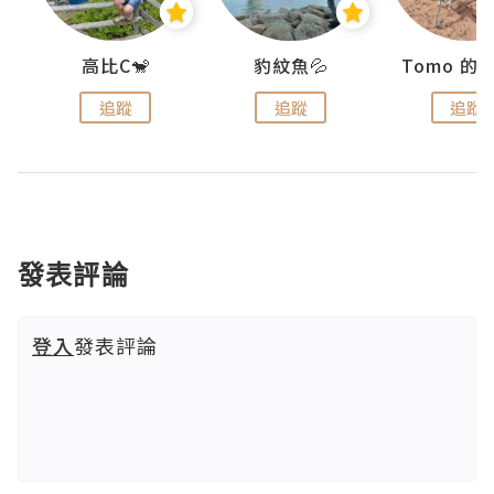
)
高比C🐒
豹紋魚💦
追蹤
追蹤
追蹤
發表評論
登入
發表評論