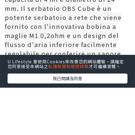
mm. Il serbatoio OBS Cube è un
potente serbatoio a rete che viene
fornito con l'innovativa bobina a
maglie M1 0,2ohm e un design del
flusso d'aria inferiore facilmente
regolabile per conferire un sapore
ottimale con un flusso d'aria
U Lifestyle 會使用Cookies來改善您的網站體驗，請確定
您同意接受本網站之
私隱政策和使用條款
才可繼續瀏覽。
regolare. Oltre al comodo design di
我已閱讀及同意
riempimento superiore,
l'atomizzatore OBS Cube è
sicuramente un ottimo atomizzatore
sub-ohm per vaper.