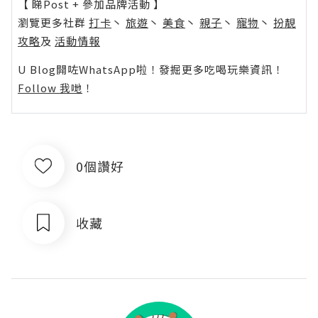
【 睇Post + 參加品牌活動 】
瀏覽更多社群
打卡
丶
旅遊
丶
美食
丶
親子
丶
寵物
丶
扮靚
攻略
及
活動情報
U Blog開咗WhatsApp啦！發掘更多吃喝玩樂資訊！
Follow 我哋
！
0個讚好
收藏