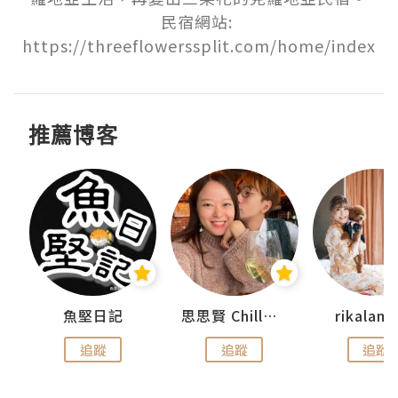
民宿網站: 
推薦博客
urnal
魚堅日記
思思賢 ChillMyBabe
rikala
追蹤
追蹤
追蹤