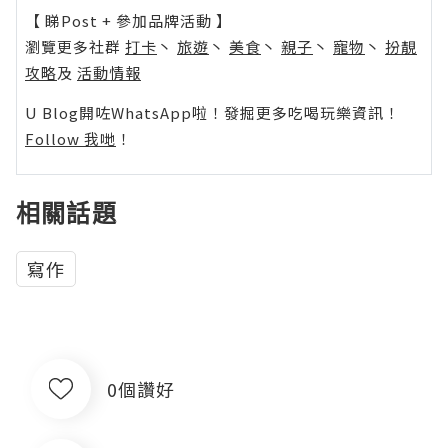
【 睇Post + 參加品牌活動 】
瀏覽更多社群
打卡
丶
旅遊
丶
美食
丶
親子
丶
寵物
丶
扮靚
攻略
及
活動情報
U Blog開咗WhatsApp啦！發掘更多吃喝玩樂資訊！
Follow 我哋
！
相關話題
寫作
0個讚好