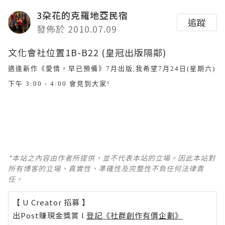
3朶花的克羅地亞民宿
追蹤
發佈於 2010.07.09
文化會社位置1B-B22 (皇冠出版隔鄰)
適逢新作《愛情，早已預備》
7
月出版
,
我希望
7
月
24
日
(
星期六
)
下午
3:00 - 4:00
會見到大家
!
*本站之內容由作者所提供，並不代表本站的立場。因此本站對
所有博客的立場、真實性、準確性及完整性不負任何法律責
任。
【 U Creator 招募 】
出Post賺現金獎賞 l
登記《社群創作有價企劃》