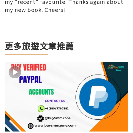
my "recent" favourite. Thanks again about
my new book. Cheers!
更多旅遊文章推薦