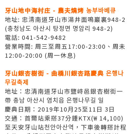
牙山地中海村庄 - 農夫燒烤 농부바베큐
地址: 忠淸南道牙山市湯井面鳴巖裏948-2
(충청남도 아산시 탕정면 명암리 948-2)
電話: 041-542-9482
營業時間: 周三至周五17:00-23:00、周未
12:00-20:00 (周一休息)
牙山銀杏樹街 - 曲橋川銀杏路慶典 은행나
무길축제
地址：忠清南道牙山市鹽峙邑銀杏樹街一
帶 충남 아산시 염치읍 은행나무길 일
慶典日期：2019年10月25至11日​ 3日
交通：首爾站乘搭37分鍾KTX(₩ 14,100)
至天安牙山站천안아산역，下車後轉搭計程