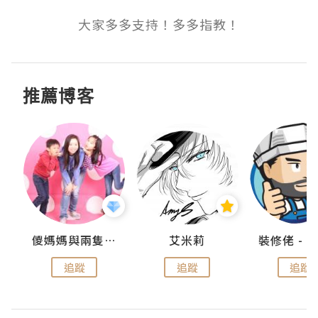
大家多多支持！多多指教！
推薦博客
點滴
儍媽媽與兩隻小魔怪之家
艾米莉
追蹤
追蹤
追蹤