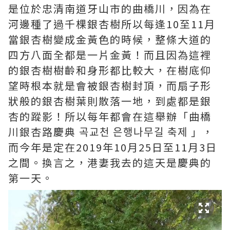
是位於忠清南道牙山市的曲橋川，因為在
河邊種了過千棵銀杏樹所以每逢10至11月
當銀杏樹變成金黃色的時候，整條大道的
四方八面全都是一片金黃！而且因為這裡
的銀杏樹樹齡和身形都比較大，在樹底仰
望時根本就是會被銀杏樹封頂，而扇子形
狀般的銀杏樹葉則散落一地，到處都是銀
杏的蹤影！所以每年都會在這舉辦「曲橋
川銀杏路慶典 곡교천 은행나무길 축제 」，
而今年是定在2019年10月25日至11月3日
之間。換言之，港妻我去的這天是慶典的
第一天。