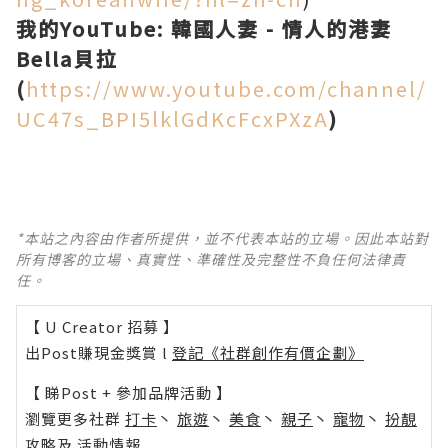
我的YouTube: 韓國人妻 - 情人的港妻
Bella貝拉
(
https://www.youtube.com/channel/
UC47s_BPI5lklGdKcFcxPXzA
)
*本站之內容由作者所提供，並不代表本站的立場。因此本站對
所有博客的立場、真實性、準確性及完整性不負任何法律責
任。
【 U Creator 招募 】
出Post賺現金獎賞 l
登記《社群創作有價企劃》
【 睇Post + 參加品牌活動 】
瀏覽更多社群
打卡
丶
旅遊
丶
美食
丶
親子
丶
寵物
丶
扮靚
攻略
及
活動情報