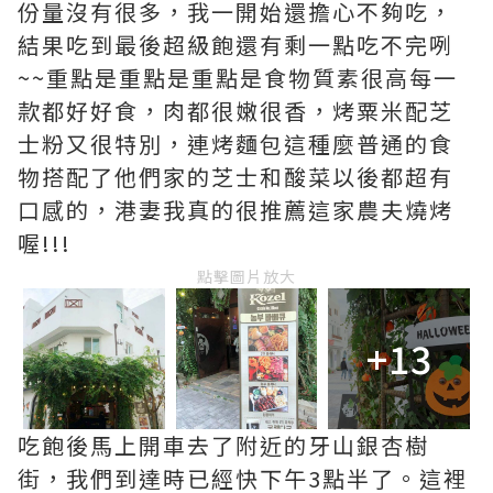
份量沒有很多，我一開始還擔心不夠吃，
結果吃到最後超級飽還有剩一點吃不完咧
~~重點是重點是重點是食物質素很高每一
款都好好食，肉都很嫩很香，烤粟米配芝
士粉又很特別，連烤麵包這種麼普通的食
物搭配了他們家的芝士和酸菜以後都超有
口感的，港妻我真的很推薦這家農夫燒烤
喔!!!
點擊圖片放大
+13
吃飽後馬上開車去了附近的牙山銀杏樹
街，我們到達時已經快下午3點半了。這裡