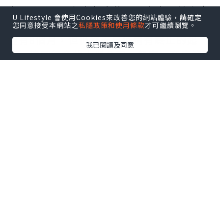
自COVID-19在本年大約二月左右開始在各
U Lifestyle 會使用Cookies來改善您的網站體驗，請確定
國慢慢的爆發，韓國疫情反覆拖緩至今已
您同意接受本網站之
私隱政策和使用條款
才可繼續瀏覽。
經有8個月，但仍然未見疫情有終止的起
我已閱讀及同意
色，韓國很多的小型公司、餐廳、商店等
亦相繼結業。港妻我之前工作的公司雖然
仍未面臨結業的危機，但是因為貿易生意
大受打擊，公司亦不得以在中韓兩地的辦
公室合共辭退了三分之一的員工，而港妻
我就是被辭退的其中一員。
失業初期港妻我也曾經想過要申請「失業
支援金」的，但是當初我以為申請「失業
支援金」的條件是必須要在同一公司工作
滿六個月或以上才能申請，所以便沒有去
主動申請了。可是有一次不經意的跟老爺