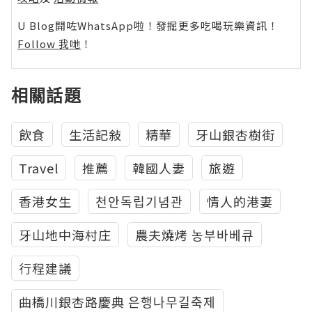
U Blog開咗WhatsApp啦！發掘更多吃喝玩樂資訊！
Follow 我哋
！
相關話題
飲食
生活記敍
精華
牙山銀杏樹街
Travel
推薦
韓國人妻
旅遊
香港女生
천안독립기념관
情人的港妻
牙山地中海村庄
農夫燒烤 농부바베큐
行程建議
曲橋川銀杏路慶典 은행나무길축제