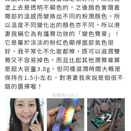
塗上去是透明不顯色的，之後顏色會隨着
脣部的溫感而變換出不同的粉潤顏色。所
以溫度不同變化出的顏色亦不同，所以港
妻我稱它為有護脣功效的「變色脣膏」！
它是屬於淡淡的粉紅色顯得面部氣色很
好，我平常化不化妝都擦，既可以滋潤雙
脣又不容易掉色。而且比起其他潤脣膏算
是超大容量3.8g，但同樣滋潤時間大概是
保持在1.5小左右，對港妻我來說是個很不
錯的選擇喔！
點擊圖片放大
+2