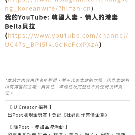
ng_koreanwife/?hl=zh-cn
)
我的YouTube: 韓國人妻 - 情人的港妻
Bella貝拉
(
https://www.youtube.com/channel/
UC47s_BPI5lklGdKcFcxPXzA
)
*本站之內容由作者所提供，並不代表本站的立場。因此本站對
所有博客的立場、真實性、準確性及完整性不負任何法律責
任。
【 U Creator 招募 】
出Post賺現金獎賞 l
登記《社群創作有價企劃》
【 睇Post + 參加品牌活動 】
瀏覽更多社群
打卡
丶
旅遊
丶
美食
丶
親子
丶
寵物
丶
扮靚