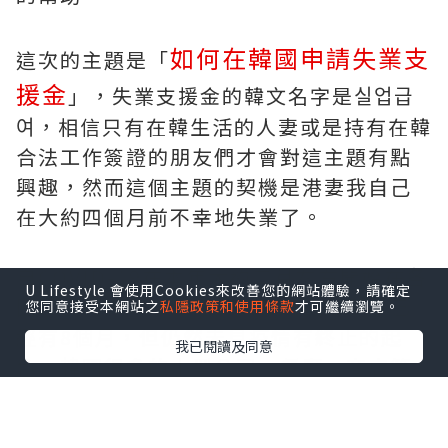
如何在韓國申請失業支
這次的主題是「
援金
」，失業支援金的韓文名字是실업급
여，相信只有在韓生活的人妻或是持有在韓
合法工作簽證的朋友們才會對這主題有點
興趣，然而這個主題的契機是港妻我自己
在大約四個月前不幸地失業了。
自COVID-19在本年大約二月左右開始在各
U Lifestyle 會使用Cookies來改善您的網站體驗，請確定
國慢慢的爆發，韓國疫情反覆拖緩至今已
您同意接受本網站之
私隱政策和使用條款
才可繼續瀏覽。
經有8個月，但仍然未見疫情有終止的起
我已閱讀及同意
色，韓國很多的小型公司、餐廳、商店等
亦相繼結業。港妻我之前工作的公司雖然
仍未面臨結業的危機，但是因為貿易生意