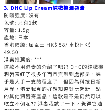
3. DHC Lip Cream純橄欖潤唇膏
防曬強度: 沒有
色號: 只有1款
容量: 1.5g
產地: 日本
香港價錢: 屈臣士 HK$ 58/ 卓悅HK$
49.50
港妻推薦度: ***
這款不用港妻的介紹了吧?? DHC的純橄欖
潤唇膏紅了很多年而且賣到到處都是，幾
乎是人手一支的程度了。但因為科技日新
月異，港妻我真的好想知道對比起新一點
的其他潤唇膏產品，這款是不是仍然可以
屹立不倒呢?? 港妻我試了一下，覺得它油