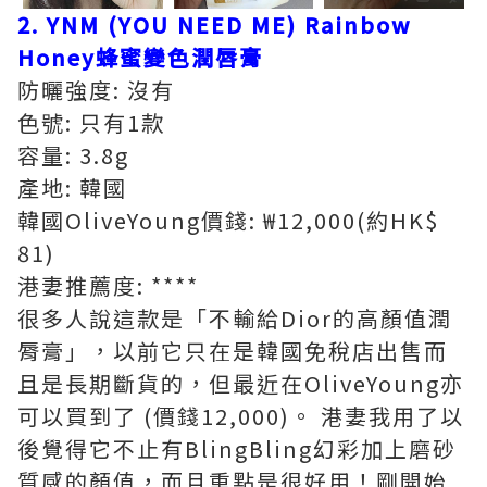
2. YNM (YOU NEED ME) Rainbow
Honey蜂蜜變色潤唇膏
防曬強度: 沒有
色號: 只有1款
容量: 3.8g
產地: 韓國
韓國OliveYoung價錢: ₩12,000(約HK$
81)
港妻推薦度: ****
很多人說這款是「不輸給Dior的高顏值潤
脣膏」，以前它只在是韓國免稅店出售而
且是長期斷貨的，但最近在OliveYoung亦
可以買到了 (價錢12,000)。 港妻我用了以
後覺得它不止有BlingBling幻彩加上磨砂
質感的顏值，而且重點是很好用！剛開始