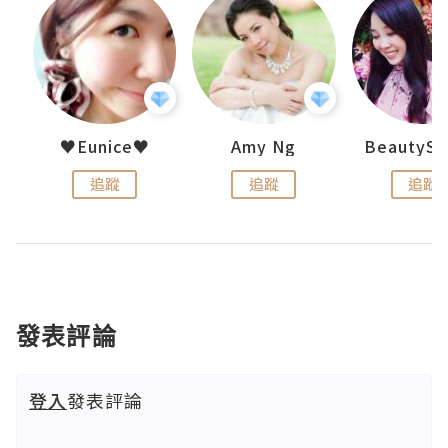
h 夏沫
♥Eunice♥
Amy Ng
追蹤
追蹤
追蹤
發表評論
登入
發表評論