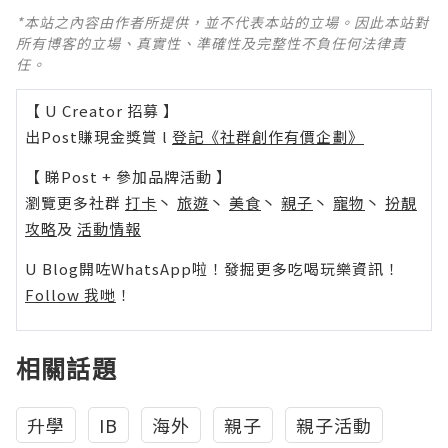
*本站之內容由作者所提供，並不代表本站的立場。因此本站對
所有博客的立場、真實性、準確性及完整性不負任何法律責
任。
【 U Creator 招募 】
出Post賺現金獎賞 l
登記《社群創作有價企劃》
【 睇Post + 參加品牌活動 】
瀏覽更多社群
打卡
丶
旅遊
丶
美食
丶
親子
丶
寵物
丶
扮靚
攻略
及
活動情報
U Blog開咗WhatsApp啦！發掘更多吃喝玩樂資訊！
Follow 我哋
！
相關話題
升學
IB
海外
親子
親子活動