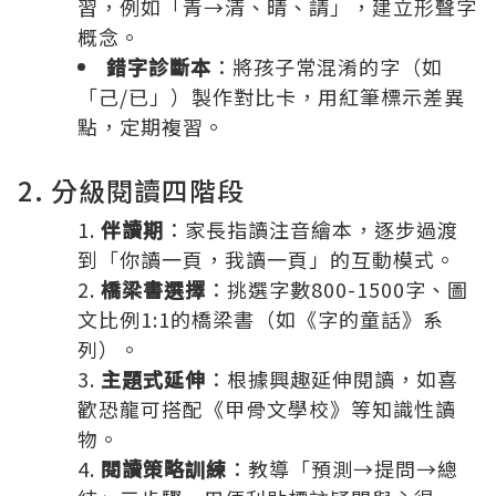
習，例如「青→清、晴、請」，建立形聲字
概念。
錯字診斷本
：將孩子常混淆的字（如
「己/已」）製作對比卡，用紅筆標示差異
點，定期複習。
2. 分級閱讀四階段
伴讀期
：家長指讀注音繪本，逐步過渡
到「你讀一頁，我讀一頁」的互動模式。
橋梁書選擇
：挑選字數800-1500字、圖
文比例1:1的橋梁書（如《字的童話》系
列）。
主題式延伸
：根據興趣延伸閱讀，如喜
歡恐龍可搭配《甲骨文學校》等知識性讀
物。
閱讀策略訓練
：教導「預測→提問→總