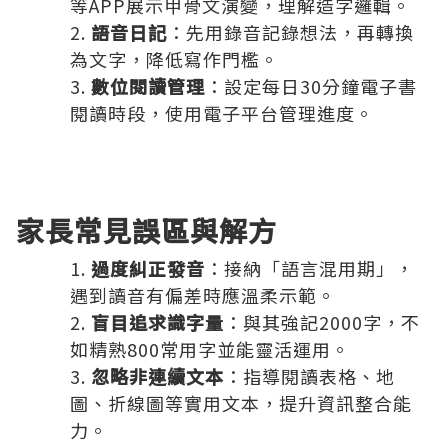
等APP展示甲骨文演變，理解造字邏輯。
語音日記
：先用錄音記錄想法，再轉換
為文字，降低寫作門檻。
數位閱讀管理
：設定每日30分鐘電子書
閱讀時段，使用電子平台管理進度。
家長常見誤區與解方
過度糾正發音
：接納「語言混用期」，
遇到讀音有偏差時應溫柔示範。
盲目追求識字量
：與其強記2000字，不
如精熟800常用字並能靈活運用。
忽略非連續文本
：指導閱讀表格、地
圖、折線圖等實用文本，提升資訊整合能
力。