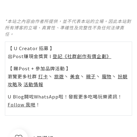
*本站之內容由作者所提供，並不代表本站的立場。因此本站對
所有博客的立場、真實性、準確性及完整性不負任何法律責
任。
【 U Creator 招募 】
出Post賺現金獎賞 l
登記《社群創作有價企劃》
【 睇Post + 參加品牌活動 】
瀏覽更多社群
打卡
丶
旅遊
丶
美食
丶
親子
丶
寵物
丶
扮靚
攻略
及
活動情報
U Blog開咗WhatsApp啦！發掘更多吃喝玩樂資訊！
Follow 我哋
！