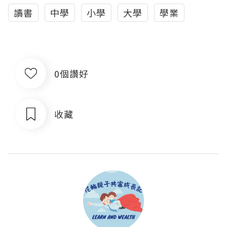
讀書
中學
小學
大學
學業
0個讚好
收藏