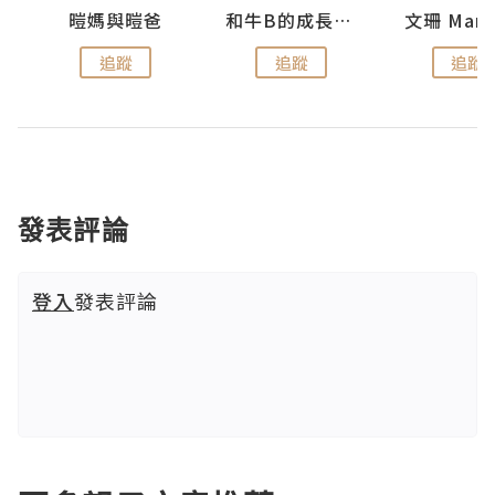
 Swan
暟媽與暟爸
和牛B的成長日記
文珊 ManS
追蹤
追蹤
追蹤
發表評論
登入
發表評論