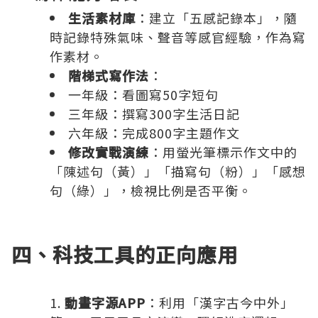
生活素材庫
：建立「五感記錄本」，隨
時記錄特殊氣味、聲音等感官經驗，作為寫
作素材。
階梯式寫作法
：
一年級：看圖寫50字短句
三年級：撰寫300字生活日記
六年級：完成800字主題作文
修改實戰演練
：用螢光筆標示作文中的
「陳述句（黃）」「描寫句（粉）」「感想
句（綠）」，檢視比例是否平衡。
四、科技工具的正向應用
動畫字源APP
：利用「漢字古今中外」