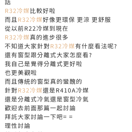
話
R32冷媒
比較好啦
而且
R32冷媒
好像更環保 更涼 更舒服
從以前R22冷媒到現在
R32冷媒
真的進步很多
不知道大家針對
R32冷媒
有什麼看法呢?
還有窗型跟分離式大家怎麼看?
我自己是覺得分離式更好啦
也更美觀啦
而且傳統的窗型真的蠻醜的
針對
R32冷媒
還是R410A冷媒
還是分離式冷氣還是窗型冷氣
歡迎去前面那篇一起討論
拜託大家討論一下吧= =
理性討論