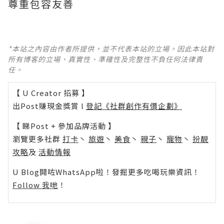
尊重包容友善
*本站之內容由作者所提供，並不代表本站的立場。因此本站對
所有博客的立場、真實性、準確性及完整性不負任何法律責
任。
【 U Creator 招募 】
出Post賺現金獎賞 l
登記《社群創作有價企劃》
【 睇Post + 參加品牌活動 】
瀏覽更多社群
打卡
丶
旅遊
丶
美食
丶
親子
丶
寵物
丶
扮靚
攻略
及
活動情報
U Blog開咗WhatsApp啦！發掘更多吃喝玩樂資訊！
Follow 我哋
！