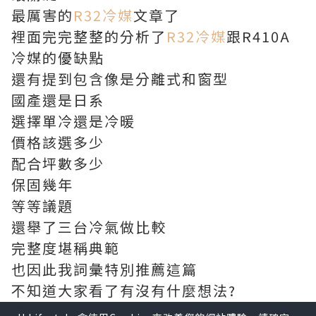
最厲害的
R32冷媒
文章了
裡面完完整整的分析了
R32冷媒
跟R410A
冷媒的優缺點
還有提到包含像是分離式和窗型
國產還是日系
選擇單冷還是冷暖
價格該選多少
配合坪數多少
保固幾年
等等議題
還舉了三台冷氣做比較
完整度堪稱典範
也因此我詞彙特別推薦這篇
不知道大家看了有沒有什麼想法?
儘管
R32冷媒
常常被人誤會