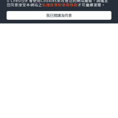
U Lifestyle 會使用Cookies來改善您的網站體驗，請確定
您同意接受本網站之
私隱政策和使用條款
才可繼續瀏覽。
但還是越來越多廠商採用
這是為什麼
我已閱讀及同意
到底是為什麼
大家都在問
R32冷媒
有什麼魔力
讓大家為之傾心
如果你喜歡我在這邊簡短的分析
請大家幫我按個讚
留個言
可以的話再分享一下
無論如何
討論看看
表達自己的意見
人人都有陳述言論的自由
說出來吧