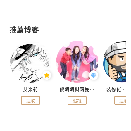
推薦博客
點滴
艾米莉
儍媽媽與兩隻小魔怪之家
追蹤
追蹤
追蹤