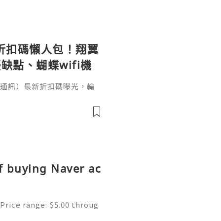
le 折扣碼懶人包！翔翼
缺點、蝴蝶wifi機
（翔翼通訊）最新折扣碼曝光，輸
、輸入【EUA2026】歐洲上網
機買斷WiFi分享器全球通用攻
愁！本文完整整理 AeroB
p／Fold 上網設定教學。出國
、不是航班
f buying Naver ac
Price range: $5.00 throug
ne | Secure & Ready to Us