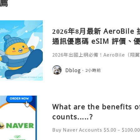
薦
2026年8月最新 AeroBi
通訊優惠碼 eSIM 評價、優
教學完整整理
2026年出國上網必備！AeroBile
入【ASIA2607】日韓中港澳上網 9 折
9折，eSIM評價超高穩定不卡頓，蝴蝶
Dblog
2小時前
略全解析。省錢又方便，出國旅行網路不發
ile（翔翼通訊）評價、優缺點與 Z Fli
第一件最怕的事是什麼？不是行李超重
What are the benefits o
counts.....?
Buy Naver Accounts $5.00 – $100.00
h $100.00 Buy Naver Accounts Onli