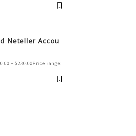
s most popular search en
ed Neteller Accou
0.00 – $230.00Price range:
ed Neteller Accounts | Se
e of the merchant wallet