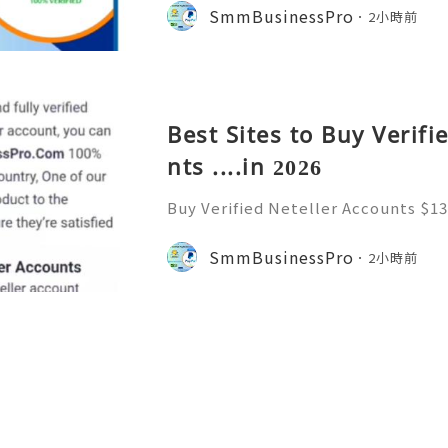
e Welcome to Never South Korea’
SmmBusinessPro
2小時前
gine and online platform. Al
Best Sites to Buy Verifi
nts ....in 2026
Buy Verified Neteller Accounts $13
$130.00 through $230.00 Buy Verifi
cure & Ready to Use Neteller is on
SmmBusinessPro
2小時前
s. A Neteller account