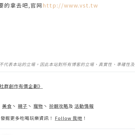
要的拿去吧,官网
http://www.vst.tw
並不代表本站的立場。因此本站對所有博客的立場、真實性、準確性
社群創作有價企劃》
】
丶
美食
丶
親子
丶
寵物
丶
扮靚攻略
及
活動情報
p啦！發掘更多吃喝玩樂資訊！
Follow 我哋
！