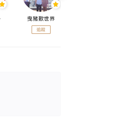
nius
曳豬歎世界
Koalascities (^O^)! @ UTravel
追蹤
追蹤