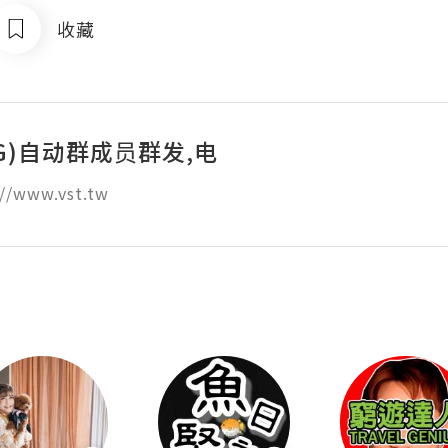
收藏
G)自动群成员群发,电
//www.vst.tw