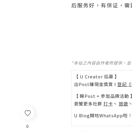
后服务好，有保证，需
*本站之內容由作者所提供，
【 U Creator 招募 】
出Post賺現金獎賞 l
登記《
【 睇Post + 參加品牌活動 
瀏覽更多社群
打卡
丶
旅遊
U Blog開咗WhatsAp
0