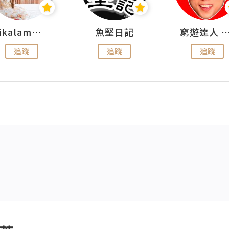
rikalammm
魚堅日記
窮遊達人 Mr.TravelGe
追蹤
追蹤
追蹤