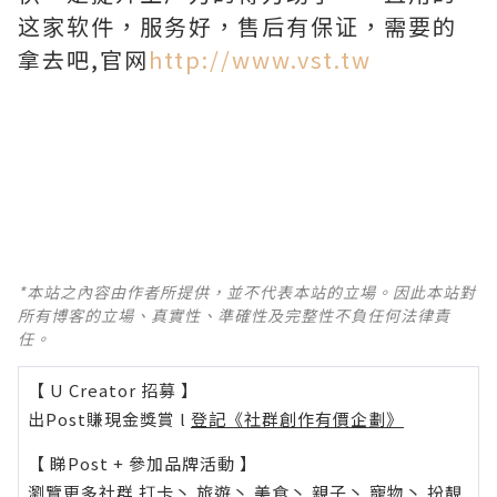
这家软件，服务好，售后有保证，需要的
拿去吧,官网
http://www.vst.tw
*本站之內容由作者所提供，並不代表本站的立場。因此本站對
所有博客的立場、真實性、準確性及完整性不負任何法律責
任。
【 U Creator 招募 】
出Post賺現金獎賞 l
登記《社群創作有價企劃》
【 睇Post + 參加品牌活動 】
瀏覽更多社群
打卡
丶
旅遊
丶
美食
丶
親子
丶
寵物
丶
扮靚