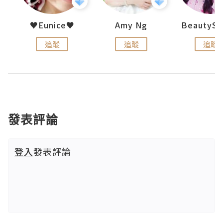
h 夏沫
♥Eunice♥
Amy Ng
追蹤
追蹤
追蹤
發表評論
登入
發表評論