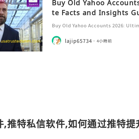
Buy Old Yahoo Accounts
te Facts and Insights G
Buy Old Yahoo Accounts 2026: Ultim
uide Yahoo Mail remains a widely r
or personal communication, profe
lajip65734
4小時前
nline subscriptions, freel
件,推特私信软件,如何通过推特