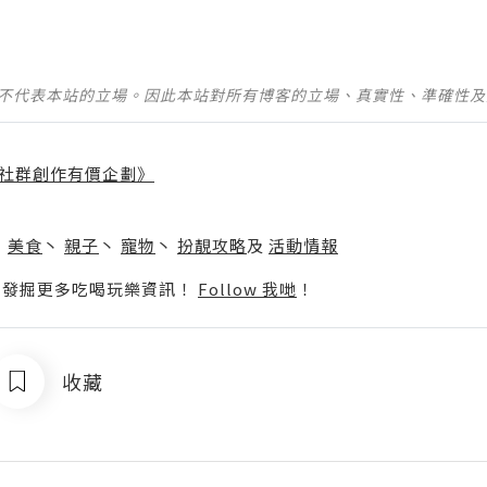
並不代表本站的立場。因此本站對所有博客的立場、真實性、準確性
社群創作有價企劃》
】
丶
美食
丶
親子
丶
寵物
丶
扮靚攻略
及
活動情報
p啦！發掘更多吃喝玩樂資訊！
Follow 我哋
！
收藏