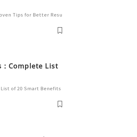
oven Tips for Better Resu
mail platform for personal
ion, freelancing, online
 : Complete List
List of 20 Smart Benefits
t of online communication
ncers, businesses, and onl