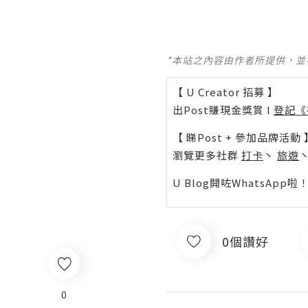
*本站之內容由作者所提供，
【 U Creator 招募 】
出Post賺現金獎賞 l
登記《
【 睇Post + 參加品牌活動 
瀏覽更多社群
打卡
丶
旅遊
U Blog開咗WhatsAp
0個讚好
0