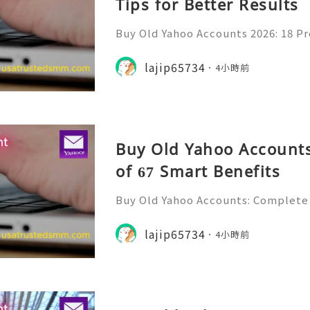
Tips for Better Results
Buy Old Yahoo Accounts 2026: 18 Pr
lts Yahoo Mail remains a familiar e
messages, professional communicat
lajip65734
4小時前
projects, subscriptio
Buy Old Yahoo Accounts
of 67 Smart Benefits
Buy Old Yahoo Accounts: Complete 
Yahoo Mail has been a familiar par
for many years. Individuals, freela
lajip65734
4小時前
ine professionals us