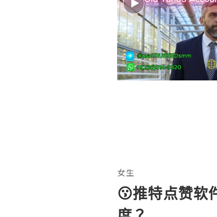
女生
😗推特点赞软
度？