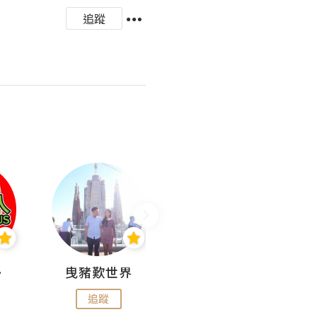
追蹤
nius
曳豬歎世界
Koalascities (^O^)! @ UTravel
追蹤
追蹤