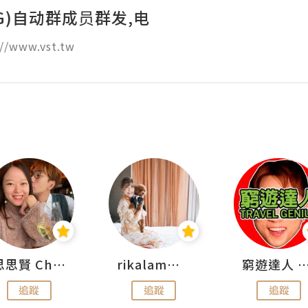
G)自动群成员群发,电
//www.vst.tw
思思賢 ChillMyBabe
rikalammm
窮遊達人 Mr.TravelGe
追蹤
追蹤
追蹤