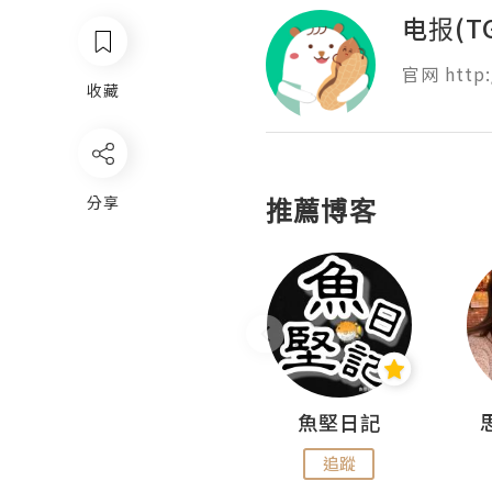
电报(T
官网 http:
收藏
分享
推薦博客
沙米旅行手帖 Somewhere Journal
魚堅日記
追蹤
追蹤