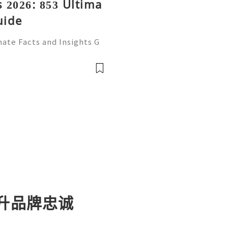
 2026: 853 Ultima
uide
ate Facts and Insights G
ecognized email service f
ssional correspondence, o
提升品牌忠诚