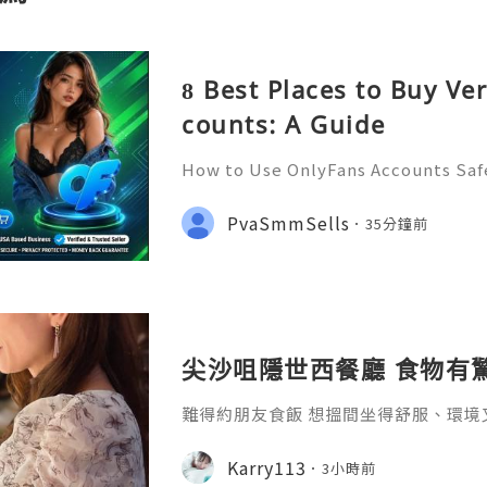
8 Best Places to Buy Ve
counts: A Guide
How to Use OnlyFans Accounts Safe
Introduction Digital platforms co
e access content, manage subscript
PvaSmmSells
35分鐘前
online communities. OnlyF
尖沙咀隱世西餐廳 食物有驚喜
難得約朋友食飯 想搵間坐得舒服、環境
喜The Grill Room 今次閒日嚟食晚餐 
omhk 真係好多捧場客同場仲有唔少食客
Karry113
3小時前
個course 嘅dinner set for two