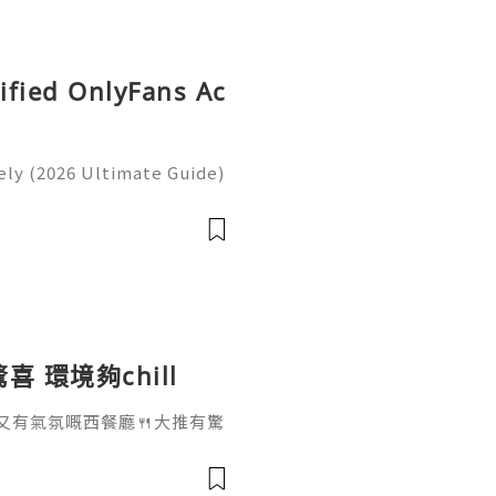
rified OnlyFans Ac
ly (2026 Ultimate Guide)
ntinue to shape how peopl
ions, and participate in
 環境夠chill
又有氣氛嘅西餐廳🍴大推有驚
眼見餐廳都爆滿@thegrillro
慶祝生日添🎂🥳我哋揀咗4
 $928 呢個價錢就可以由前菜、