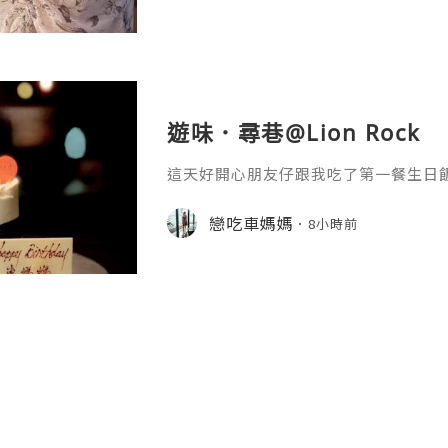
湯、主菜食到落甜品🍧 真係好豐富呀😍
沙律菜好新鮮🥗 食落爽脆鮮甜 好開胃
遊味．尋巷@Lion Rock
這天好開心朋友仔跟我吃了第一餐生日
還收到高貴生日蛋糕實在太幸福喇。這夜又
ock獅房菜！剛剛於八月推出了全新的
戀吃車媽媽
8小時前
排到廂房內享用晚餐！私密度高當然吃
到仍然看到最具代表性的獅子山。人齊
正式揭幕！打頭陣是融和～河內春卷．
春卷！炸至金黃香脆的網紋春卷內包