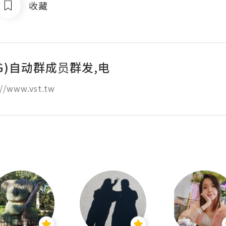
收藏
G)自动群成员群发,电
//www.vst.tw