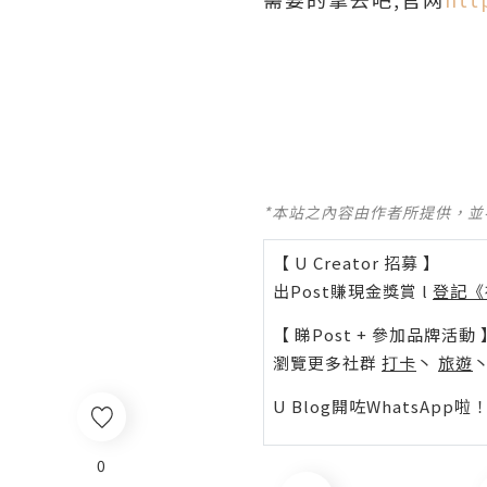
*本站之內容由作者所提供，
【 U Creator 招募 】
出Post賺現金獎賞 l
登記《
【 睇Post + 參加品牌活動 
瀏覽更多社群
打卡
丶
旅遊
U Blog開咗WhatsAp
0