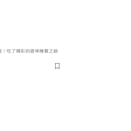
前菜～❣️凱撒羅文生菜沙律🥗
飯！吃了精彩的遊埠晚餐之餘
到帝京酒店我喜歡Lion R
亞洲風味獅房發辦。我們被安
得特別盡興。夏天日長七點來
後這夜的遊味．尋巷九道晚宴
韓漬元貝．水門海南雞。河內