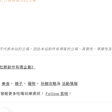
並不代表本站的立場。因此本站對所有博客的立場、真實性、準確性
社群創作有價企劃》
】
丶
美食
丶
親子
丶
寵物
丶
扮靚攻略
及
活動情報
p啦！發掘更多吃喝玩樂資訊！
Follow 我哋
！