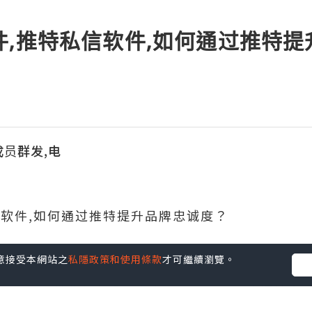
件,推特私信软件,如何通过推特
成员群发,电
信软件,如何通过推特提升品牌忠诚度？
您同意接受本網站之
私隱政策和使用條款
才可繼續瀏覽。
度需要定期发布高质量内容、及时回复用户评论和
，举办推特抽奖或问答活动可以增加用户参与度和