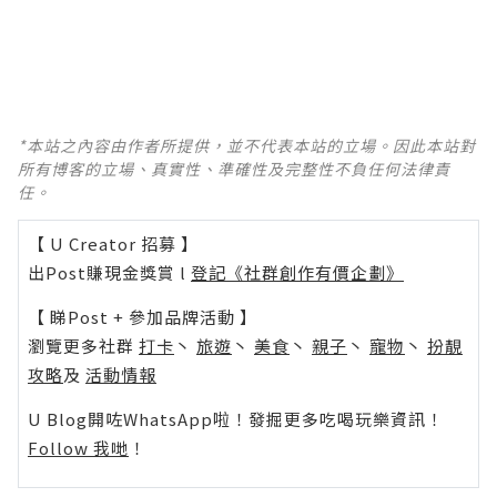
*本站之內容由作者所提供，並不代表本站的立場。因此本站對
所有博客的立場、真實性、準確性及完整性不負任何法律責
任。
【 U Creator 招募 】
出Post賺現金獎賞 l
登記《社群創作有價企劃》
【 睇Post + 參加品牌活動 】
瀏覽更多社群
打卡
丶
旅遊
丶
美食
丶
親子
丶
寵物
丶
扮靚
攻略
及
活動情報
U Blog開咗WhatsApp啦！發掘更多吃喝玩樂資訊！
Follow 我哋
！