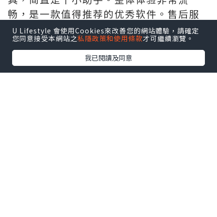
畅，是一款值得推荐的优秀软件。售后服
务好，有保证，需要的拿去吧,官网
U Lifestyle 會使用Cookies來改善您的網站體驗，請確定
您同意接受本網站之
私隱政策和使用條款
才可繼續瀏覽。
http://www.vst.tw
我已閱讀及同意
*本站之內容由作者所提供，並不代表本站的立場。因此本站對
所有博客的立場、真實性、準確性及完整性不負任何法律責
任。
【 U Creator 招募 】
出Post賺現金獎賞 l
登記《社群創作有價企劃》