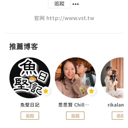
追蹤
官网 http://www.vst.tw
推薦博客
urnal
魚堅日記
思思賢 ChillMyBabe
rikala
追蹤
追蹤
追蹤