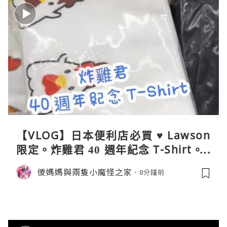
【VLOG】日本便利店必買 ♥ Lawson
限定。炸雞君 40 週年紀念 T-Shirt。C
oleman 聯乘晴雨兩用自動開合折疊
儍媽媽與兩隻小魔怪之家
8分鐘前
傘。與 Calbee / 湖池屋共同開發製作
薯片