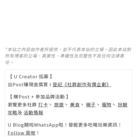
*本站之內容由作者所提供，並不代表本站的立場。因此本站對
所有博客的立場、真實性、準確性及完整性不負任何法律責
任。
【 U Creator 招募 】
出Post賺現金獎賞 l
登記《社群創作有價企劃》
【 睇Post + 參加品牌活動 】
瀏覽更多社群
打卡
丶
旅遊
丶
美食
丶
親子
丶
寵物
丶
扮靚
攻略
及
活動情報
U Blog開咗WhatsApp啦！發掘更多吃喝玩樂資訊！
Follow 我哋
！