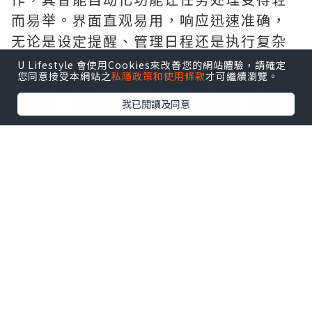
而易举。界面直观易用，响应迅速准确，
无论是设定提醒、管理日程还是执行复杂
分析，它都能出色完成。给我节省了大量
U Lifestyle 會使用Cookies來改善您的網站體驗，請確定
您同意接受本網站之
私隱政策和使用條款
才可繼續瀏覽。
时间，提升了工作效率，实在是办公的得
力助手，非常推荐。需要的拿去吧,官网
我已閱讀及同意
http://www.vst.tw
*本站之內容由作者所提供，並不代表本站的立場。因此本站對
所有博客的立場、真實性、準確性及完整性不負任何法律責
任。