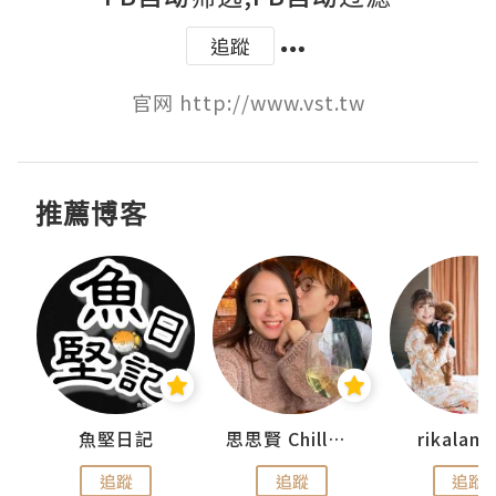
追蹤
官网 http://www.vst.tw
推薦博客
urnal
魚堅日記
思思賢 ChillMyBabe
rikala
追蹤
追蹤
追蹤