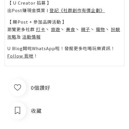
【 U Creator 招募 】
出Post賺現金獎賞 l
登記《社群創作有價企劃》
【 睇Post + 參加品牌活動 】
瀏覽更多社群
打卡
丶
旅遊
丶
美食
丶
親子
丶
寵物
丶
扮靚
攻略
及
活動情報
U Blog開咗WhatsApp啦！發掘更多吃喝玩樂資訊！
Follow 我哋
！
0個讚好
收藏