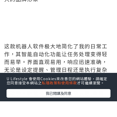
这款机器人软件极大地简化了我的日常工
作，其智能自动化功能让任务处理变得轻
而易举。界面直观易用，响应迅速准确，
无论是设定提醒、管理日程还是执行复杂
分析，它都能出色完成。给我节省了大量
U Lifestyle 會使用Cookies來改善您的網站體驗，請確定
您同意接受本網站之
私隱政策和使用條款
才可繼續瀏覽。
时间，提升了工作效率，实在是办公的得
力助手，非常推荐。需要的拿去吧,官网
我已閱讀及同意
http://www.vst.tw