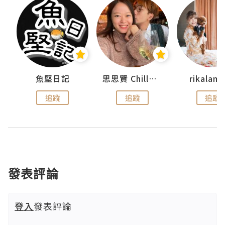
urnal
魚堅日記
思思賢 ChillMyBabe
rikala
追蹤
追蹤
追蹤
發表評論
登入
發表評論