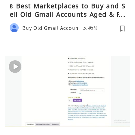
8 Best Marketplaces to Buy and S
ell Old Gmail Accounts Aged & PV
A Safely (Any Country) – 2026 Gui
Buy Old Gmail Accoun
2小時前
de