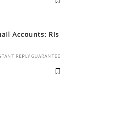
me: @g
ail Accounts: Ris
INSTANT REPLY GUARANTEE
vatop ⚡️📢👤🔔 Telegram U
il: getpvatop@gmail.com
atop ⚡️🌍🔗💻 W