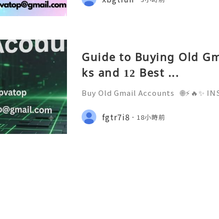
tpvatop ⚡️📢👤🔔 Telegram Userna
Guide to Buying Old Gm
ks and 12 Best ...
Buy Old Gmail Accounts 🌐⚡️🔥✨ 
D ✨🔥⚡️🌐 ⚡️📱💬🚀 Telegram: @getp
sername: @getpvatop ⚡️📧💌📨 Ema
fgtr7i8
18小時前
⚡️💜💬🎧 Discord Community: getpv