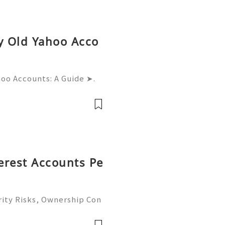
uy Old Yahoo Acco
hoo Accounts: A Guide ➤.
......➤.➤...........➤.➤ 🌿🍁🌿🍁➤.
....➤.➤..........➤.➤......
terest Accounts Pe
rity Risks, Ownership Con
ete Guide 2026) 🌐⚡️🔥✨ I
 ⚡️📱💬🚀 Telegram: @ge