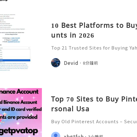
10 Best Platforms to B
unts in 2026
Top 21 Trusted Sites for Buying Ya
➤.........➤.➤..........➤.➤...........➤.➤.......
➤ Email: usaglobalit@gmail.com ➤.➤.....
Devid
8分鐘前
Top 70 Sites to Buy Pin
rsonal Usa
Buy Old Pinterest Accounts – Secu
cerns, and Safe Alternatives (Compl
NSTANT REPLY GUARANTEED ✨🔥⚡️🌐
xbgtfuh
3小時前