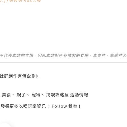
並不代表本站的立場。因此本站對所有博客的立場、真實性、準確性
社群創作有價企劃》
】
丶
美食
丶
親子
丶
寵物
丶
扮靚攻略
及
活動情報
p啦！發掘更多吃喝玩樂資訊！
Follow 我哋
！