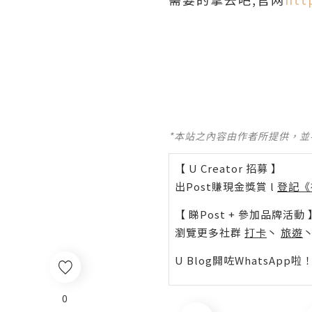
*本站之內容由作者所提供，
【 U Creator 招募 】
出Post賺現金獎賞 l
登記《
【 睇Post + 參加品牌活動 
瀏覽更多社群
打卡
丶
旅遊
U Blog開咗WhatsAp
0