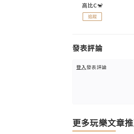
Nei Ho! 你好:)
高比C🐒
追蹤
追蹤
發表評論
登入
發表評論
更多玩樂文章推