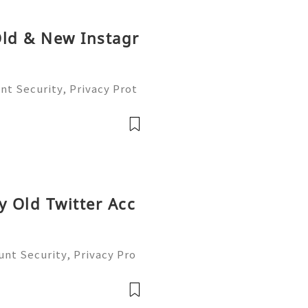
Old & New Instagr
nt Security, Privacy Prot
nagement (Complete Guid
ble 24/7 Customer Support
41-7768
y Old Twitter Acc
unt Security, Privacy Pro
t (Complete Guide 2026)
 Customer Support 💫💎💲
8 💫💎💲💫🌐✨