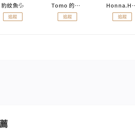
豹紋魚💦
Tomo 的快樂宇宙
Honna.
追蹤
追蹤
追蹤
薦