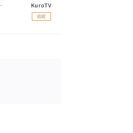
H 出走
KuroTV
Hikipedia 山上山下
追蹤
追蹤