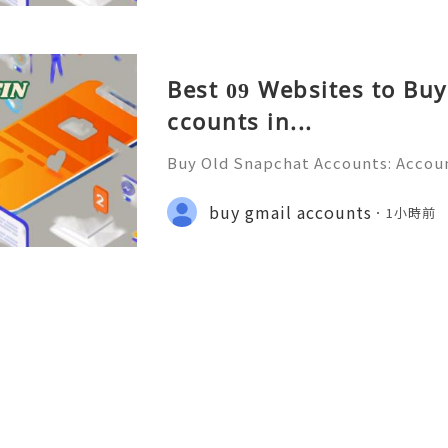
Best 09 Websites to Bu
ccounts in...
Buy Old Snapchat Accounts: Accoun
ction & Responsible Management (
💎💲💫🌐✨💎Fast & Reliable 24/7 C
buy gmail accounts
1小時前
🌐✨💎WhatsApp :+1 (506) 541-7768 