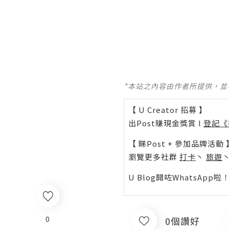
*本站之內容由作者所提供，
【 U Creator 招募 】
出Post賺現金獎賞 l
登記《
【 睇Post + 參加品牌活動 
瀏覽更多社群
打卡
丶
旅遊
U Blog開咗WhatsAp
0
0個讚好