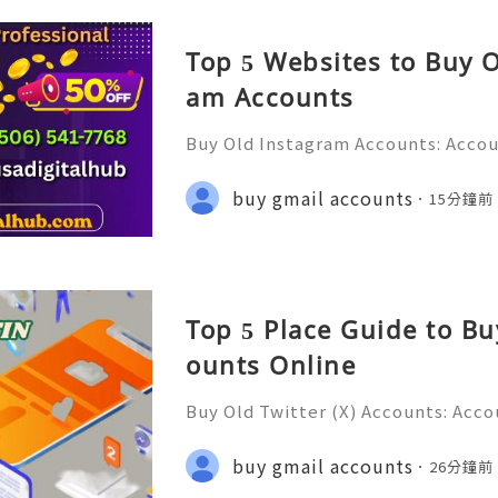
Top 5 Websites to Buy 
am Accounts
Buy Old Instagram Accounts: Accou
ection & Responsible Account Ma
e 2026) 💫💎💲💫🌐✨💎Fast & Relia
buy gmail accounts
15分鐘前
💫💎💲💫🌐✨💎WhatsApp :+1 (506) 5
Top 5 Place Guide to Bu
ounts Online
Buy Old Twitter (X) Accounts: Acco
tection & Responsible Managemen
💫💎💲💫🌐✨💎Fast & Reliable 24/7
buy gmail accounts
26分鐘前
💫🌐✨💎WhatsApp :+1 (506) 541-776