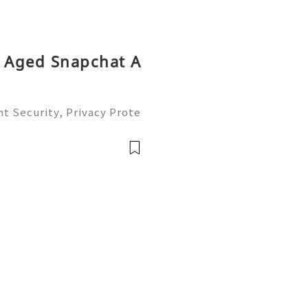
y Aged Snapchat A
t Security, Privacy Prote
Complete Guide 2026) 💫
ustomer Support 💫💎💲💫
💫💎💲💫🌐✨💎Te