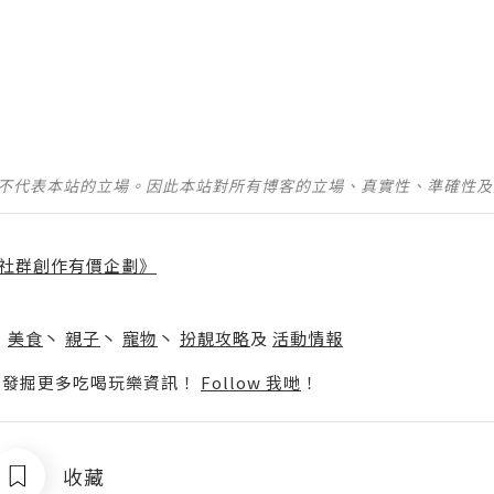
並不代表本站的立場。因此本站對所有博客的立場、真實性、準確性
社群創作有價企劃》
】
丶
美食
丶
親子
丶
寵物
丶
扮靚攻略
及
活動情報
p啦！發掘更多吃喝玩樂資訊！
Follow 我哋
！
收藏