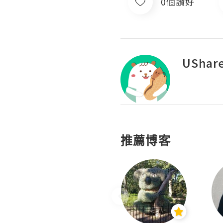
0個讚好
UShar
推薦博客