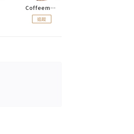
Coffeemeetjojo
艾華斯@鄭大小姐工房
追蹤
追蹤