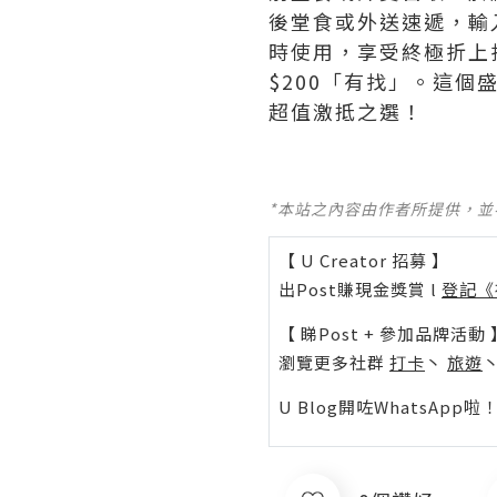
後堂食或外送速遞，輸入
時使用，享受終極折上
$200「有找」。這個
超值激抵之選！
*本站之內容由作者所提供，
【 U Creator 招募 】
出Post賺現金獎賞 l
登記《
【 睇Post + 參加品牌活動 
瀏覽更多社群
打卡
丶
旅遊
U Blog開咗WhatsAp