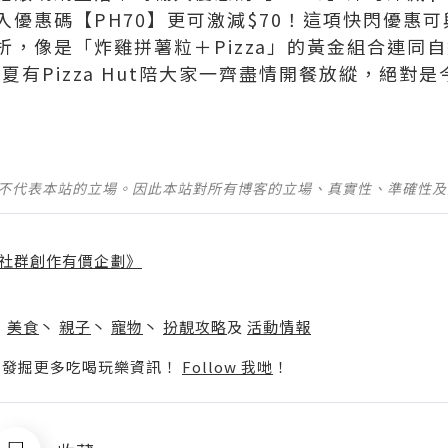
優惠碼【PH70】更可激減$70！這項快閃優惠可
折，像是「炸雞拼薯粒＋Pizza」的黃金組合連同
盛夏有Pizza Hut陪大家一齊盡情開餐放縱，絕對
並不代表本站的立場。因此本站對所有博客的立場、真實性、準確性
社群創作有價企劃》
】
丶
美食
丶
親子
丶
寵物
丶
扮靚攻略
及
活動情報
p啦！發掘更多吃喝玩樂資訊！
Follow 我哋
！