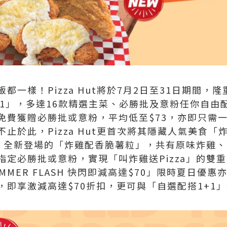
一樣！Pizza Hut將於7月2日至31日期間，隆
+1」，多達16款精選主菜、必勝批及意粉任你自由
免費獲贈必勝批或意粉，平均低至$73，亦即只需
止於此，Pizza Hut更首次將其隱藏人氣美食
、全新登場的「炸雞配香脆薯粒」，共有原味炸雞
指定必勝批或意粉，實現「叫炸雞送Pizza」的雙
MMER FLASH 快閃即減高達$70」限時夏日優
，即享激減高達$70折扣，更可與「自選配搭1+1