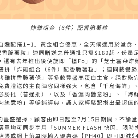
炸雞組合（6件）配香脆薯粒
自選配搭1+1」黃金組合優惠，全天候適用於堂食
配香脆薯粒」連同贈送之普通批只需$189起，份量
味外，還有去年推出後便旋即「搶Fo」的「芝士雲朵
雙拼「炸雞組合（6件）配香脆薯粒」；連同載譽歸
烤雞拼香脆薯條」等多款豐盛高蛋白主食，絕對能
免費贈送的主食陣容同樣強大，包含「千島海鮮」
必勝批（普通批），以及「香濃肉醬意粉」、「海
肉絲意粉」等暢銷經典，讓大家輕鬆配搭出最超值
」的豐盛選擇，顧客由即日起至7月15日期間，不論
單均可同步享用「SUMMER FLASH 快閃」限時
賬或網上落單時輸入優惠碼【PH40】即可即減$4