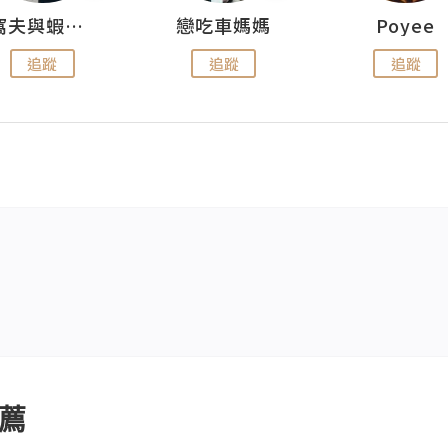
窩夫與蝦子餅
戀吃車媽媽
Poyee
追蹤
追蹤
追蹤
薦