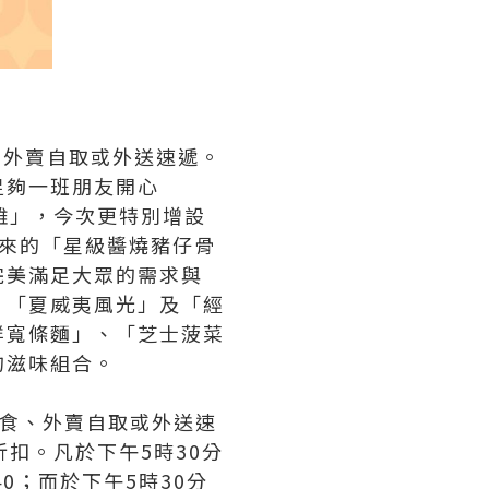
、外賣自取或外送速遞。
足夠一班朋友開心
炸雞」，今次更特別增設
來的「星級醬燒豬仔骨
完美滿足大眾的需求與
、「夏威夷風光」及「經
鮮寬條麵」、「芝士菠菜
的滋味組合。
堂食、外賣自取或外送速
折扣。凡於下午5時30分
0；而於下午5時30分