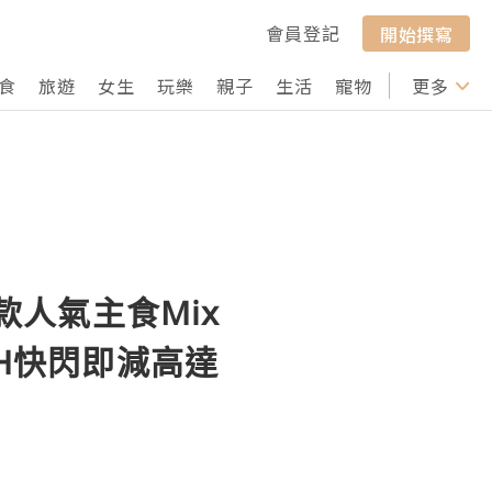
會員登記
開始撰寫
食
旅遊
女生
玩樂
親子
生活
寵物
行山
更多
打卡
6款人氣主食Mix
ASH快閃即減高達