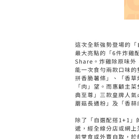
這次全新強勢登場的「
最大亮點的「6件炸雞
Share。炸雞除原
能一次食勻兩款口味的
拼香脆薯條」、「香草
「肉」望。而惠顧主菜
典至尊」三款皇牌人氣
蘑菇長通粉」及「香蒜
除了「自選配搭1+1
遞，經全線分店或網上落
前堂食或外賣自取，於結