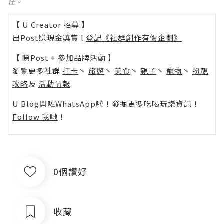
任。
【 U Creator 招募 】
出Post賺現金獎賞 l
登記《社群創作有價企劃》
【 睇Post + 參加品牌活動 】
瀏覽更多社群
打卡
丶
旅遊
丶
美食
丶
親子
丶
寵物
丶
扮靚
攻略
及
活動情報
U Blog開咗WhatsApp啦！發掘更多吃喝玩樂資訊！
Follow 我哋
！
0個讚好
收藏