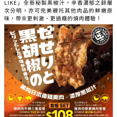
LIKE」全新秘製黑椒汁，辛香濃郁之餘層
次分明，亦可完美襯托其他肉品的鮮嫩原
味，帶
來
更刺激、更過癮的燒肉體驗！