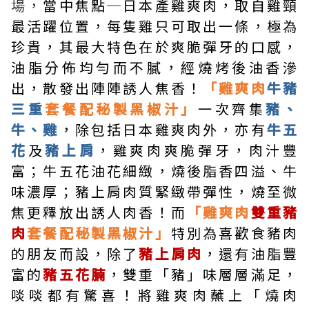
場，
當中焦點─日本產雞爽肉，取自雞頸
最活躍位置，每隻雞只可取出一條，極為
珍貴，其最大特色在於爽脆彈牙的口感，
油脂分佈均勻而不膩，經燒烤後油香滲
出，散發出陣陣誘人焦香！
「雞爽肉
牛豬
三重
套餐配秘製黑椒汁」
一次齊集
豬、
牛、雞
，除包括日本雞爽肉外，亦有
牛五
花
及
豬上肩
，雞爽肉爽脆彈牙，肉汁豐
富；牛五花油花細緻，燒後脂香四溢、牛
味濃厚；豬上肩肉質緊緻帶彈性，燒至微
焦更釋放出誘人肉香！而
「雞爽肉
雙重豬
肉
套餐配秘製黑椒汁」
特別為喜歡食豬肉
的朋友而設，除了
豬上肩肉
，還有油脂豐
富的
豬五花腩
，雙重「豬」味層層滿足，
啖啖都有驚喜！將雞爽肉蘸上「燒肉