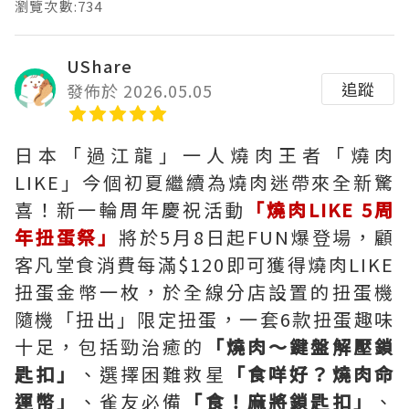
瀏覽次數:734
UShare
追蹤
發佈於 2026.05.05
日本「過江龍」一人燒肉王者「燒肉
LIKE」今個初夏繼續為燒肉迷帶來全新驚
喜！新一輪周年慶祝活動
「燒肉LIKE 5周
年扭蛋祭」
將於5月8日起FUN爆登場，顧
客凡堂食消費每滿$120即可獲得燒肉LIKE
扭蛋金幣一枚，於全線分店設置的扭蛋機
隨機「扭出」限定扭蛋，一套6款扭蛋趣味
十足，包括勁治癒的
「燒肉～鍵盤解壓鎖
匙扣」
、選擇困難救星
「食咩好？燒肉命
運幣」
、雀友必備
「食！麻將鎖匙扣」
、