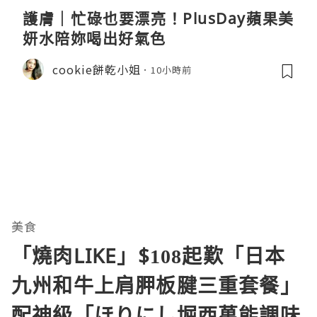
護膚｜忙碌也要漂亮！PlusDay蘋果美
妍水陪妳喝出好氣色
cookie餅乾小姐
10小時前
美食
「燒肉LIKE」$108起歎「日本
九州和牛上肩胛板腱三重套餐」
配神級「ほりにし堀西萬能調味