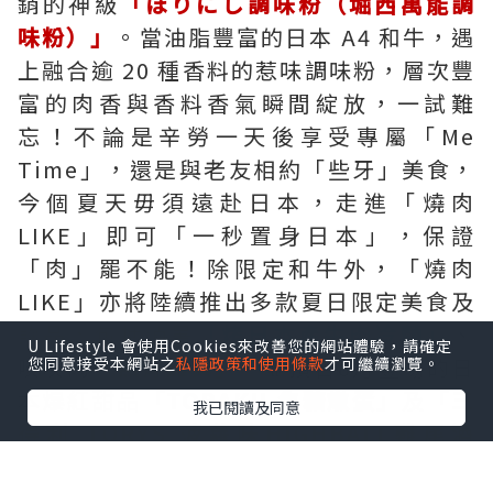
銷的神級
「ほりにし調味粉（堀西萬能調
味粉）」
。當油脂豐富的日本 A4 和牛，遇
上融合逾 20 種香料的惹味調味粉，層次豐
富的肉香與香料香氣瞬間綻放，一試難
忘！不論是辛勞一天後享受專屬「Me
Time」，還是與老友相約「些牙」美食，
今個夏天毋須遠赴日本，走進「燒肉
LIKE」即可「一秒置身日本」，保證
「肉」罷不能！除限定和牛外，「燒肉
LIKE」亦將陸續推出多款夏日限定美食及
飲品，包括消暑
「烤日本產牛肉冷麵」
、
U Lifestyle 會使用Cookies來改善您的網站體驗，請確定
啖啖肉
「無骨雞翼」
，並預告8月登場的日
您同意接受本網站之
私隱政策和使用條款
才可繼續瀏覽。
本爆紅甜品
「TORAKU 焦糖燉蛋」
及
「三
我已閱讀及同意
得利 TORYS 菠蘿味HIGHBALL雞尾酒
5%」
，為炎夏增添更多滋味驚喜
！