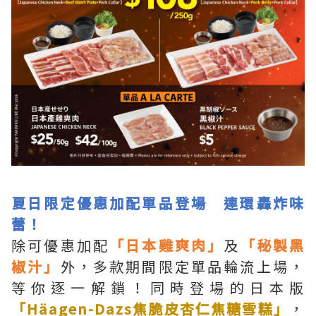
夏日限定優惠加配單品登場 連環轟炸味
蕾！
除可優惠加配
「日本雞爽肉」
及
「秘製黑
椒汁」
外，多款期間限定單品輪流上場，
等你逐一解鎖！同時登場的日本版
「Häagen-Dazs焦脆皮杏仁焦糖雪糕」
，