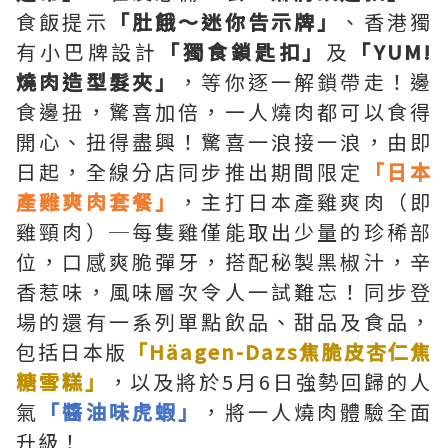
食飯提示
「肚餓～迷你告示牌」
、香港獨
有小巴牌設計
「獨食鎖匙扣」
及
「YUM!
燒肉造型髮夾」
，等你逐一解鎖帶走！邊
食邊扭，驚喜加倍，一人燒肉都可以食得
開心、扭得盡興！驚喜一浪接一浪，由即
日起，全線分店同步推出期間限定
「日本
產雞爽肉套餐」
，主打日本產雞爽肉（即
雞頸肉）─每隻雞僅能取出少量的珍稀部
位，口感爽脆彈牙，搭配秘製黑椒汁，辛
香惹味，風味層次令人一試難忘！同步登
場的還有一系列單點飲品、甜品及食品，
包括日本版
「Häagen-Dazs焦脆皮杏仁焦
糖雪糕」
，以及將於5月6日強勢回歸的人
氣
「醬油味虎蝦」
，將一人燒肉體驗全面
升級！