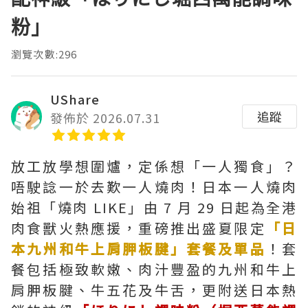
粉」
瀏覽次數:296
UShare
追蹤
發佈於 2026.07.31
放工放學想圍爐，定係想「一人獨食」？
唔駛諗一於去歎一人燒肉！日本一人燒肉
始祖「燒肉 LIKE」由 7 月 29 日起為全港
肉食獸火熱應援，重磅推出盛夏限定
「日
本九州和牛上肩胛板腱」套餐及單品
！套
餐包括極致軟嫩、肉汁豐盈的九州和牛上
肩胛板腱、牛五花及牛舌，更附送日本熱