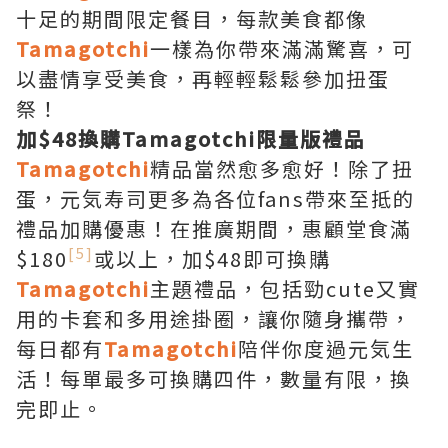
十足的期間限定餐目，每款美食都像
Tamagotchi
一樣為你帶來滿滿驚喜，可
以盡情享受美食，再輕輕鬆鬆參加扭蛋
祭！
加$48換購Tamagotchi限量版禮品
Tamagotchi
精品當然愈多愈好！除了扭
蛋，元気寿司更多為各位fans帶來至抵的
禮品加購優惠！在推廣期間，惠顧堂食滿
[5]
$180
或以上，加$48即可換購
Tamagotchi
主題禮品，包括勁cute又實
用的卡套和多用途掛圈，讓你隨身攜帶，
每日都有
Tamagotchi
陪伴你度過元気生
活！每單最多可換購四件，數量有限，換
完即止。