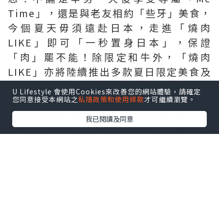
Time」，還是與老友相約「些牙」美食，
今個夏天毋須遠赴日本，走進「燒肉
LIKE」即可「一秒置身日本」，保證
「肉」罷不能！除限定和牛外，「燒肉
LIKE」亦將陸續推出多款夏日限定美食及
飲品，包括消暑
「烤日本產牛肉冷麵」
、
U Lifestyle 會使用Cookies來改善您的網站體驗，請確定
啖啖肉
「無骨雞翼」
，並預告8月登場的日
您同意接受本網站之
私隱政策和使用條款
才可繼續瀏覽。
本爆紅甜品
「TORAKU 焦糖燉蛋」
及
「三
我已閱讀及同意
得利 TORYS 菠蘿味HIGHBALL雞尾酒
5%」
，為炎夏增添更多滋味驚喜
！
A4 和牛界「小鮮肉」x 神級「堀西粉」
盛夏限定單品、甜品及特飲驚喜登場
今期限定主角「日本九州和牛上肩胛板腱
」，憑其細緻肌理與清爽柔嫩口感，絕對