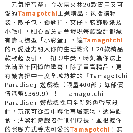
「元気扭蛋祭」今次帶來共20款實用又可
愛的
Tamagotchi
主題精品，包括購物
袋、散子包、鎖匙扣、夾仔、裝飾膠紙及
小毛巾，細心留意更會發現每款設計都藏
有壽司造型「小彩蛋」，讓
Tamagotchi
的可愛魅力融入你的生活點滴！20款精品
款款超吸引，一扭即中獎，時刻為你送上
充滿童年回憶的驚喜！除了豐富精品，更
有機會扭中一度全城熱搶的「Tamagotchi
Paradise」遊戲機（限量400部；每部價
值港幣$369.9）！「Tamagotchi
Paradise」遊戲機採用全新彩色螢幕設
計，玩家可從蛋中孵化專屬寵物，透過餵
食、清潔和遊戲陪伴牠們成長，並根據你
的照顧方式養成可愛的
Tamagotchi
！無