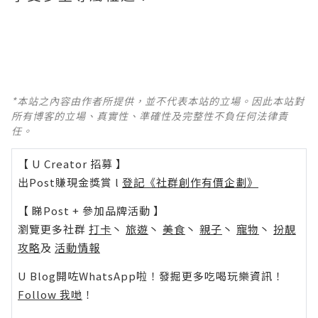
*本站之內容由作者所提供，並不代表本站的立場。因此本站對
所有博客的立場、真實性、準確性及完整性不負任何法律責
任。
【 U Creator 招募 】
出Post賺現金獎賞 l
登記《社群創作有價企劃》
【 睇Post + 參加品牌活動 】
瀏覽更多社群
打卡
丶
旅遊
丶
美食
丶
親子
丶
寵物
丶
扮靚
攻略
及
活動情報
U Blog開咗WhatsApp啦！發掘更多吃喝玩樂資訊！
Follow 我哋
！