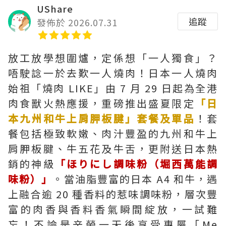
UShare
追蹤
發佈於 2026.07.31
放工放學想圍爐，定係想「一人獨食」？
唔駛諗一於去歎一人燒肉！日本一人燒肉
始祖「燒肉 LIKE」由 7 月 29 日起為全港
肉食獸火熱應援，重磅推出盛夏限定
「日
本九州和牛上肩胛板腱」套餐及單品
！套
餐包括極致軟嫩、肉汁豐盈的九州和牛上
肩胛板腱、牛五花及牛舌，更附送日本熱
銷的神級
「ほりにし調味粉（堀西萬能調
味粉）」
。當油脂豐富的日本 A4 和牛，遇
上融合逾 20 種香料的惹味調味粉，層次豐
富的肉香與香料香氣瞬間綻放，一試難
忘！不論是辛勞一天後享受專屬「Me