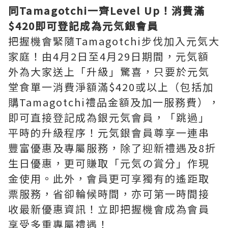
同Tamagotchi一齊Level Up！消費滿
$420即可登記成為元気銀會員
把握機會緊隨Tamagotchi步伐加入元気大
家庭！由4月2日至4月29日期間，元気額
外為大家送上「升級」驚喜，只要於元気
堂食單一消費淨額滿$420或以上（包括加
購Tamagotchi禮品金額及加一服務費），
即可直接登記成為銀元気會員，「跳過」
平時的升級程序！元気銀會員尊享一連串
豐富優惠及專屬服務，除了迎新禮遇及8折
生日優惠，更可賺取「元気の賞分」作現
金使用。此外，會員更可享獨有的遙距取
票服務，省卻輪候時間，亦可第一時間接
收最新優惠資訊！立即把握機會成為會員
享受多重專屬禮遇！