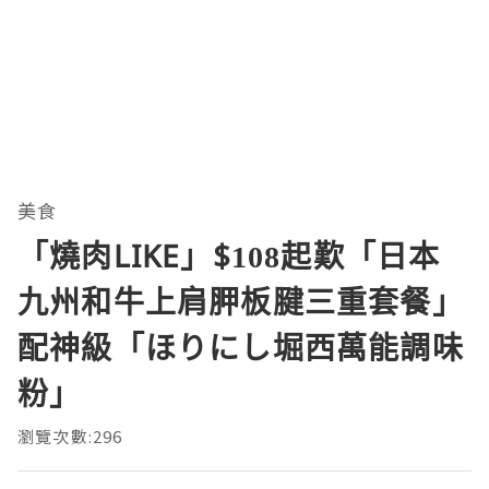
美食
「燒肉LIKE」$108起歎「日本
九州和牛上肩胛板腱三重套餐」
配神級「ほりにし堀西萬能調味
粉」
瀏覽次數:296