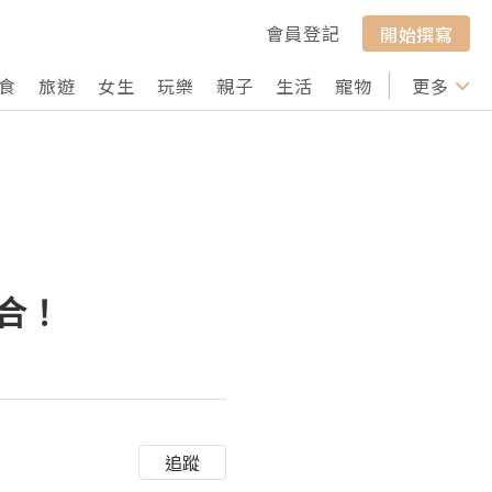
會員登記
開始撰寫
食
旅遊
女生
玩樂
親子
生活
寵物
行山
更多
打卡
組合！
追蹤