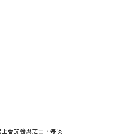
配上番茄醬與芝士，每啖