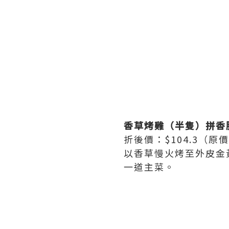
香草烤雞（半隻）拼香
折後價：$104.3（原價
以香草慢火烤至外皮金
一道主菜。