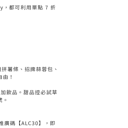
y，都可利用單點 7 折
雞拼薯條、招牌蒜蓉包、
自由！
追加飲品。甜品控必試草
號。
輸入推廣碼【ALC30】，即