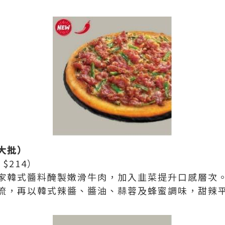
大批）
 $214）
家韓式醬料醃製嫩滑牛肉，加入韭菜提升口感層次
流，再以韓式辣醬、醬油、蒜蓉及蜂蜜調味，甜辣