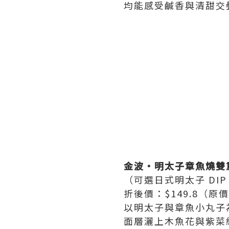
均能感受鹹香與清甜交疊
金波・明太子章魚燒雙重
（可選日式明太子 DIP
折後價：$149.8（原價
以明太子與章魚小丸子
面層灑上木魚花與紫菜絲