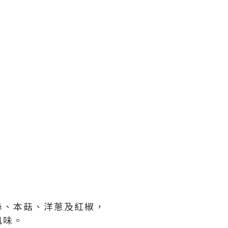
絲、本菇、洋蔥及紅椒，
風味。