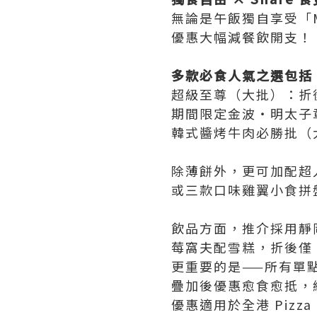
無論是午飯獨自享受「Me
優惠大幅減餐飲開支！
多款必食人氣之選包括
超級至尊（大批）：折後只
期間限定金波・明太子章
韓式醬烤牛肉必勝批（大批
除薄餅外，更可加配超
或三款口味雞翼小食拼
飲品方面，推介採用靜
莓窩夫配雪糕，折後僅 
更重要的是——所有單點
疊加後優惠愈食愈抵，
優惠適用於全港 Pizza