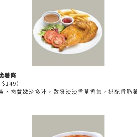
脆薯條
 $149）
黃，肉質嫩滑多汁，散發淡淡香草香氣，搭配香脆