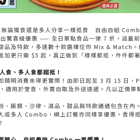
N！無論獨食還是多人分享一樣抵食 自由自組 Comb
 3 月推出驚喜級優惠 —— 全日單點食品一律 7 折，
品及特飲，多達數十款選擇任你 Mix & Matc
飲品追加更只需 $5 起，真正做到「樣樣都抵，件件都
一人食、多人食都超抵！
明消費來得更實際！由即日起至 3 月 15 日，Piz
惠，適用於堂食、外賣自取及外送速遞。凡以正價單點
粉、飯類、沙律、湯品、甜品與特飲通通包含在內
人或多人 Combo，網上訂餐亦同樣享優惠。食得
！
 食更開心 自組最強 Combo 一單慳盡！