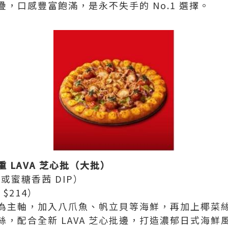
，口感豐富飽滿，是永不失手的 No.1 選擇。
 LAVA 芝心批（大批）
 或蜜糖香茜 DIP）
 $214）
為主軸，加入八爪魚、帆立貝等海鮮，再加上椰菜
，配合全新 LAVA 芝心批邊，打造濃郁日式海鮮