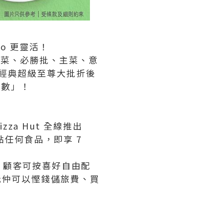
o 更靈活！
涵蓋前菜、必勝批、主菜、意
h。經典超級至尊大批折後
著數」！
za Hut 全線推出
任何食品，即享 7
。顧客可按喜好自由配
抵仲可以慳錢儲旅費、買