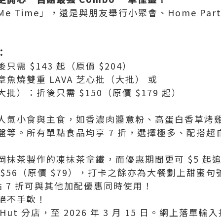
 Time」，還是與朋友舉行小聚會、Home Part
：
需 $143 起（原價 $204）
魚燒雙重 LAVA 芝心批（大批） 或
）：折後只需 $150（原價 $179 起）
人氣小食與主食，如香濃肉醬意粉、高蛋白香草烤
盤等。所有單點食品均享 7 折，選擇極多、配搭超
岡抹茶製作的凍抹茶拿鐵，而優惠期間更可 $5 起
$56（原價 $79），打卡之餘亦為大餐劃上甜蜜句
 7 折可與其他加配優惠同時使用！
絕不手軟！
 Hut 分店，至 2026 年 3 月 15 日。網上落單