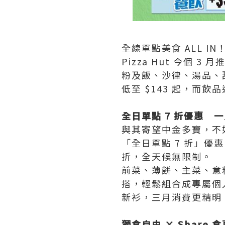
全線單點美食 ALL I
Pizza Hut 今個
粉及飯、沙律、湯品、甜
低至 $143 起，而
全日單點 7 折優惠 
與其寄望中金多寶，不如精
「全日單點 7 折」優
折，全天候無限制。
前菜、薄餅、主菜、意
搭，輕鬆組合成專屬個
新衫，三月消費更精明
獨食自由 × Share