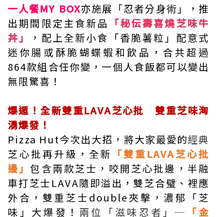
一人餐MY BOX
亦施展「忍者分身術」，推
出期間限定主食新品
「秘伝壽喜燒芝味牛
丼」
，配上全新小食「香脆薯粒」配意式
迷你腸或酥脆蝴蝶蝦和飲品，合共超過
864款組合任你變，一個人食飯都可以變出
無限驚喜！
爆遁！全新雙重LAVA芝心批 雙重芝味洶
湧爆發！
Pizza Hut今次出大招，將大家最愛的
經典
芝心批再升級，全新
「雙重LAVA芝心批
邊」
包含兩款芝士，咬開芝心批邊，半融
車打芝士LAVA隨即溢出，雙芝合璧、裡應
外合，雙重芝士double夾擊，濃郁「芝
味」大爆發！
兩位「滋味忍者」─
「金