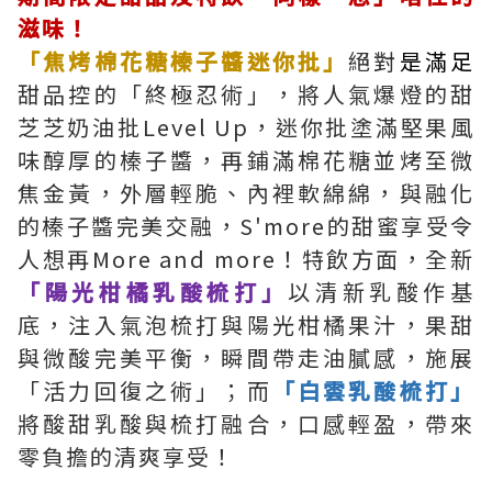
滋味！
「焦烤棉花糖榛子醬迷你批」
絕對
是滿足
甜品控的「終極忍術」，將人氣爆燈的甜
芝芝奶油批Level Up，迷你批塗滿堅果風
味醇厚的榛子醬，再鋪滿棉花糖並烤至微
焦金黃，外層輕脆、內裡軟綿綿，與融化
的榛子醬完美交融，S'more的甜蜜享受令
人想再More and more！特飲方面，全新
「陽光柑橘乳酸梳打」
以清新乳酸作基
底，注入氣泡梳打與陽光柑橘果汁，果甜
與微酸完美平衡，瞬間帶走油膩感，施展
「活力回復之術」；而
「白雲乳酸梳打」
將酸甜乳酸與梳打融合，口感輕盈，帶來
零負擔的清爽享受！