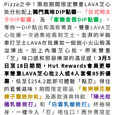
Pizza之中！兩款期間限定雙重LAVA芝心
批分別配上
獨門風味DIP點醬
─
「日式明太
子DIP點醬」
及
「蜜糖香茜DIP點醬」
，
等你一
DIP點出和風新驚喜。
雙重
LAVA芝
心批邊一次過集結兩款芝士，
澎湃的半融
車打芝士LAVA在批邊如一個個小火山般滿
溢爆出，加上內層芝心批，帶來雙重
「芝」味口感和邪惡爆瀉的滿足感！
3月5
日至18日期間，Hut Rewards會員更尊
享雙重LAVA芝心批2人或4人套餐85折優
惠
，低至$254.2起即可體驗「點忍」得住
的套餐滋味！
期間限定甜品
「焦烤棉花糖
榛子醬迷你批」
及兩款清爽特飲
「陽光柑
橘乳酸梳打」
和
「白雲乳酸梳打」
終極現
身，
一樣
令
人
「忍」唔住口！
而
外賣限定