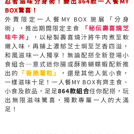
忍者滋味分身術！變出864款一人餐MY
BOX驚喜！
外賣限定一人餐MY BOX 施展「分身
術」，推出期間限定主食
「秘伝壽喜燒芝
味牛丼」
，以秘製壽喜燒汁將牛肉煮至軟
嫩入味，再鋪上濃郁芝士焗至芝香四溢，
和風滋味一人獨享！無論配搭全新登場小
食組合─意式迷你腸或酥脆蝴蝶蝦配新推
出的
「香脆薯粒」
，還是其他人氣小食，
一樣滋味十足！一人餐MY BOX有齊主食、
小食及飲品，足足
864款組合
任你配搭，玩
出無限滋味驚喜，獨歎專屬一人的大滿
足！