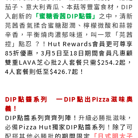
茄子、意大利青瓜、本菇等豐富食材，DIP
入創新的
「蜜糖香茜DIP點醬」
之中，清新
芫茜香氣揉合蜜糖甜潤、檸檬微酸和蒜蓉
辛香，平衡燒肉濃郁味道，叫一眾「芫茜
控」點忍 ？！
Hut Rewards會員更可尊享
85折優惠，3月5日至18日期間會員凡惠顧
雙重LAVA芝心批2人套餐只需$254.2起，
4人套餐則低至$426.7起！
DIP點醬系列 一DIP點出Pizza滋味奧
義！
DIP點醬系列齊齊列陣！
升級必勝批滋味，
必備
Pizza Hut獨家DIP點醬系列
！
除了
可
配搭其他必勝批
的期間限定
「日式明太子