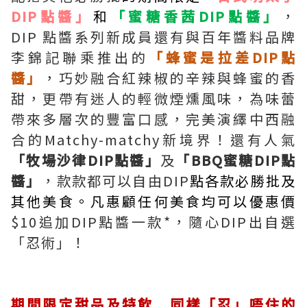
DIP點醬」
和
「蜜糖香茜DIP點醬」
，
DIP 點醬系列新成員還有與百年醬料品牌
李錦記聯乘推出的
「蜂蜜是拉差DIP點
醬」
，巧妙融合紅辣椒的辛辣與蜂蜜的香
甜，更帶有迷人的輕微煙燻風味，為味蕾
帶來多層次的豐富口感，完美演繹中西融
合的Matchy-matchy新境界！還有人氣
「牧場沙律DIP點醬」
及
「BBQ蜜糖DIP點
醬」
，款款都可以自由DIP
點各款必勝批及
其他美食。凡惠顧任何美食均可以優惠價
$10追加DIP點醬一款*，隨心DIP出自選
「忍術」！
期間限定甜品及特飲 同樣「忍」唔住的