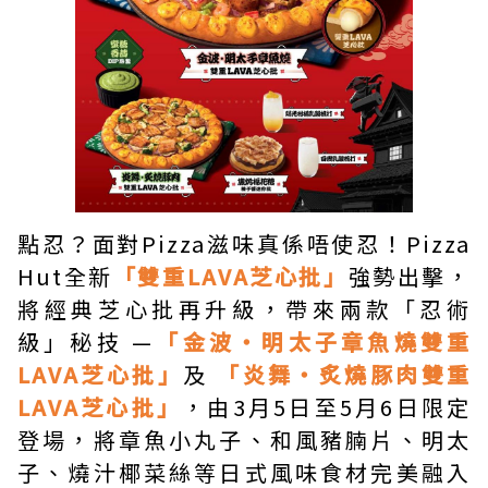
點忍？面對Pizza滋味真係唔使忍！Pizza
Hut全新
「雙重LAVA芝心批」
強勢出擊，
將經典芝心批再升級，帶來兩款「忍術
級」秘技 —
「金波・明太子章魚燒雙重
LAVA芝心批」
及
「炎舞・炙燒豚肉雙重
LAVA芝心批」
，由3月5日至5月6日限定
登場，將章魚小丸子、和風豬腩片、明太
子、燒汁椰菜絲等日式風味食材完美融入