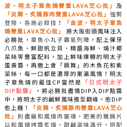
波・明太子章魚燒雙重LAVA芝心批」
及
「炎舞・炙燒豚肉雙重LAVA芝心批」
強勢
登陸，各施必殺技
！
「金波・明太子章魚
燒雙重LAVA芝心批」
將大阪街頭風味注入
必勝批，
章魚小丸子霸氣列陣
，配上彈牙
八爪魚、鮮甜帆立貝、精選海鮮、燒汁椰
菜絲等豐富配料，加上鮮味爆棚的明太子
蛋黃醬，再撒上會「跳舞」的木魚花和紫
菜絲，每一口都是濃厚的東瀛風情！明太
子章魚燒的最佳CP當然是
「日式明太子
DIP點醬」
，將必勝批盡情DIP入DIP點醬
中，將明太子的鹹鮮風味推至巔峰，愈DIP
愈上癮！
「炎舞・炙燒豚肉雙重LAVA芝心
批」
則盡展和風燒肉靈魂，肥美的豬腩片
以和風燒烤醬炙燒，甜鹹滋味滿分，搭配