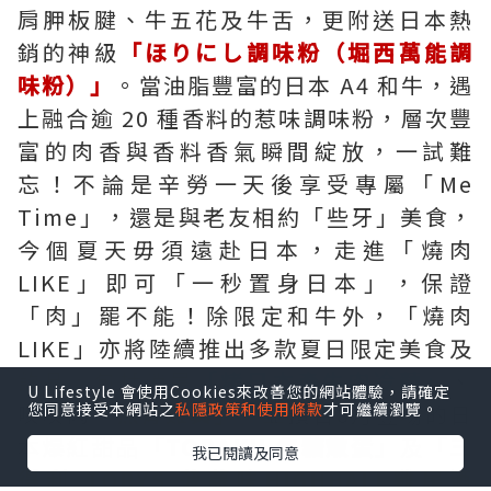
肩胛板腱、牛五花及牛舌，更附送日本熱
銷的神級
「ほりにし調味粉（堀西萬能調
味粉）」
。當油脂豐富的日本 A4 和牛，遇
上融合逾 20 種香料的惹味調味粉，層次豐
富的肉香與香料香氣瞬間綻放，一試難
忘！不論是辛勞一天後享受專屬「Me
Time」，還是與老友相約「些牙」美食，
今個夏天毋須遠赴日本，走進「燒肉
LIKE」即可「一秒置身日本」，保證
「肉」罷不能！除限定和牛外，「燒肉
LIKE」亦將陸續推出多款夏日限定美食及
飲品，包括消暑
「烤日本產牛肉冷麵」
、
U Lifestyle 會使用Cookies來改善您的網站體驗，請確定
啖啖肉
「無骨雞翼」
，並預告8月登場的日
您同意接受本網站之
私隱政策和使用條款
才可繼續瀏覽。
本爆紅甜品
「TORAKU 焦糖燉蛋」
及
「三
我已閱讀及同意
得利 TORYS 菠蘿味HIGHBALL雞尾酒