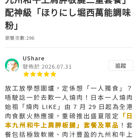
配神級「ほりにし堀西萬能調味
粉」
瀏覽次數:296
UShare
追蹤
發佈於 2026.07.31
放工放學想圍爐，定係想「一人獨食」？
唔駛諗一於去歎一人燒肉！日本一人燒肉
始祖「燒肉 LIKE」由 7 月 29 日起為全港
肉食獸火熱應援，重磅推出盛夏限定
「日
本九州和牛上肩胛板腱」套餐及單品
！套
餐包括極致軟嫩、肉汁豐盈的九州和牛上