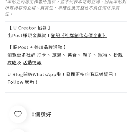
*本站之內容由作者所提供，並不代表本站的立場。因此本站對
所有博客的立場、真實性、準確性及完整性不負任何法律責
任。
【 U Creator 招募 】
出Post賺現金獎賞 l
登記《社群創作有價企劃》
【 睇Post + 參加品牌活動 】
瀏覽更多社群
打卡
丶
旅遊
丶
美食
丶
親子
丶
寵物
丶
扮靚
攻略
及
活動情報
U Blog開咗WhatsApp啦！發掘更多吃喝玩樂資訊！
Follow 我哋
！
0個讚好