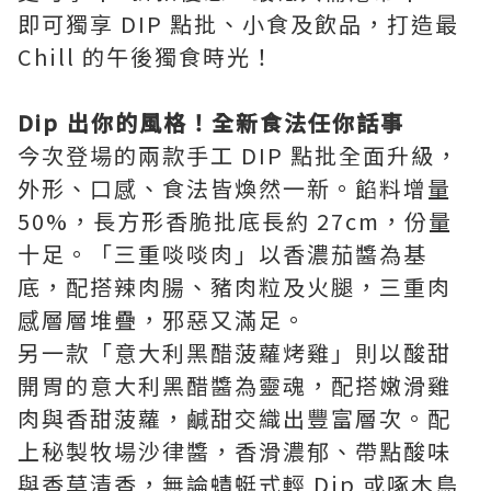
即可獨享 DIP 點批、小食及飲品，打造最
Chill 的午後獨食時光！
Dip 出你的風格！全新食法任你話事
今次登場的兩款手工 DIP 點批全面升級，
外形、口感、食法皆煥然一新。餡料增量
50%，長方形香脆批底長約 27cm，份量
十足。「三重啖啖肉」以香濃茄醬為基
底，配搭辣肉腸、豬肉粒及火腿，三重肉
感層層堆疊，邪惡又滿足。
另一款「意大利黑醋菠蘿烤雞」則以酸甜
開胃的意大利黑醋醬為靈魂，配搭嫩滑雞
肉與香甜菠蘿，鹹甜交織出豐富層次。配
上秘製牧場沙律醬，香滑濃郁、帶點酸味
與香草清香，無論蜻蜓式輕 Dip 或啄木鳥