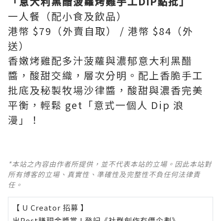
「意大利黑醋菠蘿烤雞手工DIP點批」
一人餐（配小食及飲品）
港幣 $79（外賣自取） / 港幣 $84（外
送）
香嫩烤雞配多汁菠蘿與濃郁意大利黑醋
醬，酸甜交織，層次分明。配上香脆手工
批底及秘製牧場沙律醬，酸甜與濃香完美
平衡，輕鬆 get「意式一個人 Dip 浪
漫」！
*本站之內容由作者所提供，並不代表本站的立場。因此本站對
所有博客的立場、真實性、準確性及完整性不負任何法律責
任。
【 U Creator 招募 】
出Post賺現金獎賞 l
登記《社群創作有價企劃》