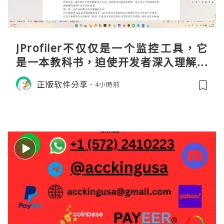
JProfiler不仅仅是一个监控工具，它
是一本教科书，迫使开发者深入理解JV
M的内存模型、垃圾回收机制和并发原
正版软件分享
4小時前
理。通过直观的可视化数据，它将抽象
的性能问题具象化为代码行号。对于一
名追求卓越的Java