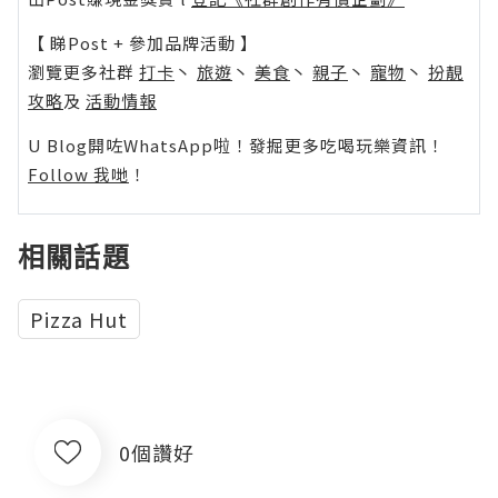
【 睇Post + 參加品牌活動 】
瀏覽更多社群
打卡
丶
旅遊
丶
美食
丶
親子
丶
寵物
丶
扮靚
攻略
及
活動情報
U Blog開咗WhatsApp啦！發掘更多吃喝玩樂資訊！
Follow 我哋
！
相關話題
Pizza Hut
0個讚好