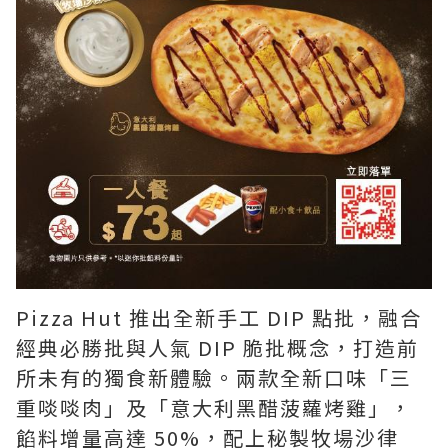
Pizza Hut 推出全新手工 DIP 點批，融合
經典必勝批與人氣 DIP 脆批概念，打造前
所未有的獨食新體驗。兩款全新口味「三
重啖啖肉」及「意大利黑醋菠蘿烤雞」，
餡料增量高達 50%，配上秘製牧場沙律