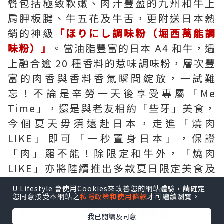
餐包括極致軟嫩、肉汁豐盈的九州和牛上
肩胛板腱、牛五花及牛舌，更附送日本熱
銷的神級
「ほりにし調味粉（堀西萬能調
味粉）」
。當油脂豐富的日本 A4 和牛，遇
上融合逾 20 種香料的惹味調味粉，層次豐
富的肉香與香料香氣瞬間綻放，一試難
忘！不論是辛勞一天後享受專屬「Me
Time」，還是與老友相約「些牙」美食，
今個夏天毋須遠赴日本，走進「燒肉
LIKE」即可「一秒置身日本」，保證
「肉」罷不能！除限定和牛外，「燒肉
LIKE」亦將陸續推出多款夏日限定美食及
飲品，包括消暑
「烤日本產牛肉冷麵」
、
U Lifestyle 會使用Cookies來改善您的網站體驗，請確定
啖啖肉
「無骨雞翼」
，並預告8月登場的日
您同意接受本網站之
私隱政策和使用條款
才可繼續瀏覽。
本爆紅甜品
「TORAKU 焦糖燉蛋」
及
「三
我已閱讀及同意