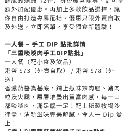
酥脆蝴蝶蝦（2件）拼香脆薯條等，更可享
額外加配優惠。再加上多款飲品選擇，讓
你自由打造專屬配搭。優惠只限外賣自取
及外送，立即落單，享受獨食新體驗！
一人餐 – 手工 DIP 點批詳情
「三重啖啖肉手工DIP點批」
一人餐（配小食及飲品）
港幣 $73（外賣自取） / 港幣 $78（外
送）
香濃茄醬為基底，鋪上惹味辣肉腸、豬肉
粒及火腿，層層堆疊出豐富肉感，每一口
都啖啖肉，滿足感十足！配上秘製牧場沙
律醬，清新滋味完美解膩，令人一 Dip 愛
上！