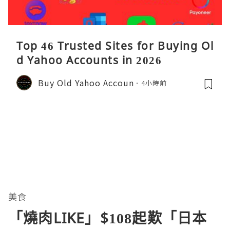
Top 46 Trusted Sites for Buying Ol
d Yahoo Accounts in 2026
Buy Old Yahoo Accoun
4小時前
美食
「燒肉LIKE」$108起歎「日本