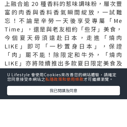
上融合逾 20 種香料的惹味調味粉，層次豐
富的肉香與香料香氣瞬間綻放，一試難
忘！不論是辛勞一天後享受專屬「Me
Time」，還是與老友相約「些牙」美食，
今個夏天毋須遠赴日本，走進「燒肉
LIKE」即可「一秒置身日本」，保證
「肉」罷不能！除限定和牛外，「燒肉
LIKE」亦將陸續推出多款夏日限定美食及
飲品，包括消暑
「烤日本產牛肉冷麵」
、
U Lifestyle 會使用Cookies來改善您的網站體驗，請確定
啖啖肉
「無骨雞翼」
，並預告8月登場的日
您同意接受本網站之
私隱政策和使用條款
才可繼續瀏覽。
本爆紅甜品
「TORAKU 焦糖燉蛋」
及
「三
我已閱讀及同意
得利 TORYS 菠蘿味HIGHBALL雞尾酒
5%」
，為炎夏增添更多滋味驚喜
！
A4 和牛界「小鮮肉」x 神級「堀西粉」