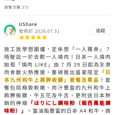
瀏覽次數:373
UShare
追蹤
發佈於 2026.07.31
放工放學想圍爐，定係想「一人獨食」？
唔駛諗一於去歎一人燒肉！日本一人燒肉
始祖「燒肉 LIKE」由 7 月 29 日起為全港
肉食獸火熱應援，重磅推出盛夏限定
「日
本九州和牛上肩胛板腱」套餐及單品
！套
餐包括極致軟嫩、肉汁豐盈的九州和牛上
肩胛板腱、牛五花及牛舌，更附送日本熱
銷的神級
「ほりにし調味粉（堀西萬能調
味粉）」
。當油脂豐富的日本 A4 和牛，遇