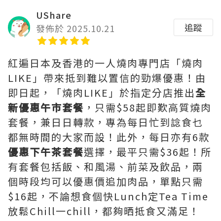
UShare
追蹤
發佈於 2025.10.21
紅遍日本及香港的一人燒肉專門店「燒肉
LIKE」帶來抵到難以置信的勁爆優惠！由
即日起，「燒肉LIKE」於指定分店推出
全
新優惠午市套餐
，只需$58起即歎高質燒肉
套餐，兼日日轉款，專為每日忙到諗食乜
都無時間的大家而設！此外，每日亦有6款
優惠下午茶套餐
選擇，最平只需$36起！所
有套餐包括飯、和風湯、前菜及飲品，兩
個時段均可以優惠價追加肉品，單點只需
$16起，不論想食個快Lunch定Tea Time
放鬆Chill一chill，都夠晒抵食又滿足！