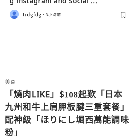
g Instagram and Social ...
trdgfdg
3小時前
美食
「燒肉LIKE」$108起歎「日本
九州和牛上肩胛板腱三重套餐」
配神級「ほりにし堀西萬能調味
粉」