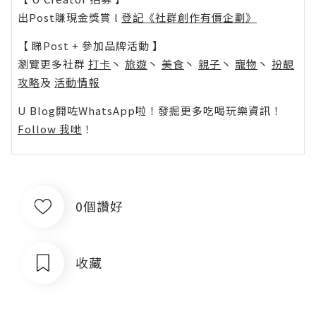
出Post賺現金獎賞 l
登記《社群創作有價企劃》
【 睇Post + 參加品牌活動 】
瀏覽更多社群
打卡
丶
旅遊
丶
美食
丶
親子
丶
寵物
丶
扮靚
攻略
及
活動情報
U Blog開咗WhatsApp啦！發掘更多吃喝玩樂資訊！
Follow 我哋
！
0個讚好
收藏