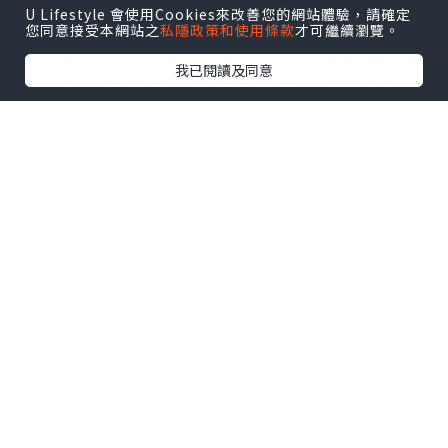
U Lifestyle 會使用Cookies來改善您的網站體驗，請確定
您同意接受本網站之
私隱政策和使用條款
才可繼續瀏覽。
Pizza Hut由8月3日至8月31日特別推出夏
我已閱讀及同意
日「芝」味激賞，外賣自取一人餐MY BOX
限時買一送一，平均每份低至$31，帶來超
高CP值與自由度MAX的超值滋味。主食陣
容精選5款人氣之選，包括全新推出、全長
約27厘米且餡料增量50%的「三重啖啖肉
手工DIP點批」，配搭特色DIP點醬讓人大
飽口福；另可選擇3款經典「迷你必勝批」
（夏威夷風光、千島海鮮、超級至尊）或
惹味的「葡式椰香烤雞焗飯」。其中迷你
批批底提供鬆厚批或手工酸種薄批選擇，
亦可加價轉配芝心批或芝脆批，配搭彈性
極高。