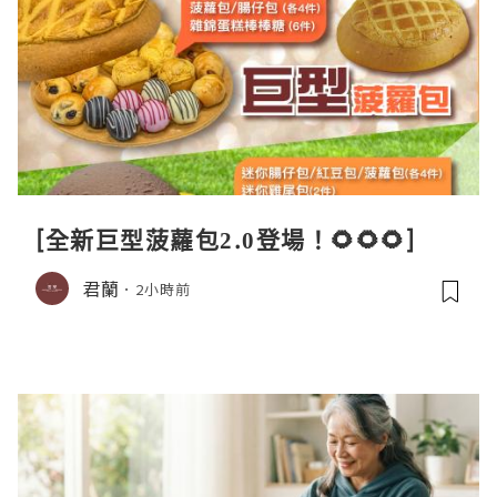
[全新巨型菠蘿包2.0登場！🌻🌻🌻]
君蘭
2小時前