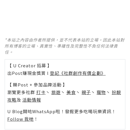
*本站之內容由作者所提供，並不代表本站的立場。因此本站對
所有博客的立場、真實性、準確性及完整性不負任何法律責
任。
【 U Creator 招募 】
出Post賺現金獎賞 l
登記《社群創作有價企劃》
【 睇Post + 參加品牌活動 】
瀏覽更多社群
打卡
丶
旅遊
丶
美食
丶
親子
丶
寵物
丶
扮靚
攻略
及
活動情報
U Blog開咗WhatsApp啦！發掘更多吃喝玩樂資訊！
Follow 我哋
！