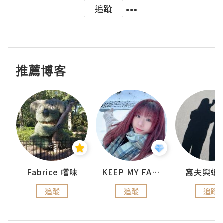
追蹤
推薦博客
Fabrice 嚐味
KEEP MY FAITH
窩夫與蝦
追蹤
追蹤
追蹤