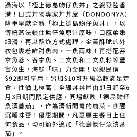
過海以「極上德島魩仔魚丼」之姿登陸香
港！
日式丼物專家丼丼屋（DONDONYA）
隆重呈獻全新
「極上德島魩仔魚丼」，以
傳統蒸法鎖住
魩仔魚
原汁原味，口感柔嫩
細滑，再以酥炸方式處理，金黃酥脆的外
衣包裹着鮮甜魚肉，一魚兩味！再搭配吞
拿魚蓉、吞拿魚、三文魚和三文魚籽等豐
富魚生，海鮮「味」力全開！
以親民價
$92即可享用，另加$10可升級為超滿足定
食，性價比極高！全線丼丼屋由即日起至6
月3日期間限定供應，同場獻映
「德島魩仔
魚漬蕃茄」
，作為清新開胃的前菜，喚醒
沉睡味蕾！優惠期間，凡惠顧主餐目上任
何食品，均可額外追加「德島魩仔魚漬蕃
茄」。