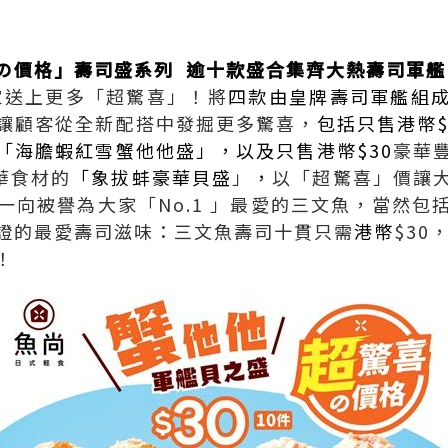
の價格」壽司盛系列 逾十款盛合集齊大熱壽司軍艦 
大家送上更多「超驚喜」！將
四款由皇牌壽司軍艦組
讓顧客從全新配搭中發掘更多驚喜，
包括只售港幣$
「海膽蝦紅雪蟹他他盛」，以及只售港幣$30
豪華
華食材的
「象拔蚌豪華貝盛
」
，
以「超驚喜」價讓
一向被譽為大家「No.1 」最愛的三文魚，當然
證的最愛壽司滋味：三文魚壽司十貫只需
港幣
$30
！