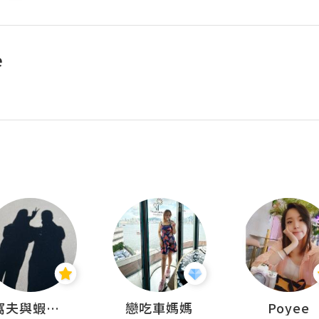
e
窩夫與蝦子餅
戀吃車媽媽
Poyee