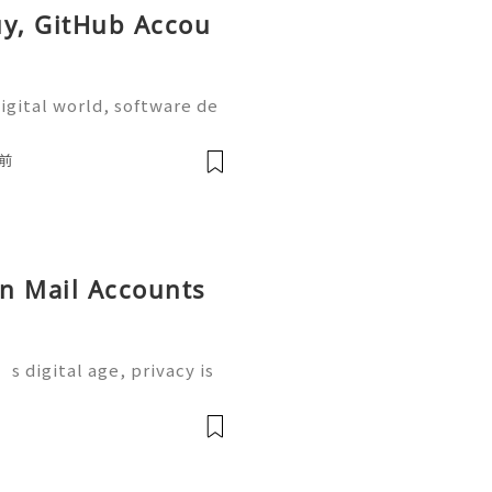
uy, GitHub Accou
igital world, software de
on are more important tha
the most widely used plat
前
on Mail Accounts
s digital age, privacy is
 where Proton Mail come
 service designed to prot