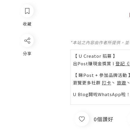
收藏
*本站之內容由作者所提供，
分享
【 U Creator 招募 】
出Post賺現金獎賞 l
登記《
【 睇Post + 參加品牌活動 
瀏覽更多社群
打卡
丶
旅遊
U Blog開咗WhatsAp
0個讚好