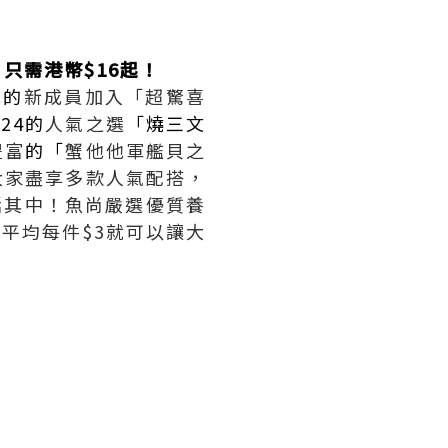
只需港幣$16起！
成的
新成員加入「超驚喜
24的
人氣之選
「燒三文
豐富
的「
蟹他他軍艦貝之
大家盡享多款人氣配搭，
包括其中！魚尚嚴選優質養
，平均每件$3就可以讓大