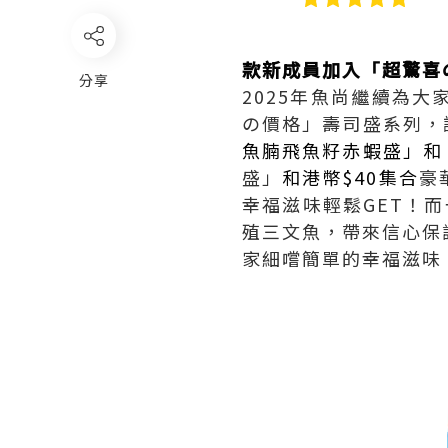
款新成員加入「超驚喜
分享
2025年魚尚繼續為
の價格」壽司盛系列，
魚腩飛魚籽赤蝦盛」和
盛」
和港幣$40集合
豪
幸福滋味輕鬆GET！而
殖三文魚，帶來信心保
家細嚐簡單的幸福滋味