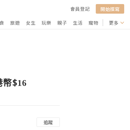
會員登記
開始撰寫
食
旅遊
女生
玩樂
親子
生活
寵物
行山
更多
打卡
幣$16
追蹤