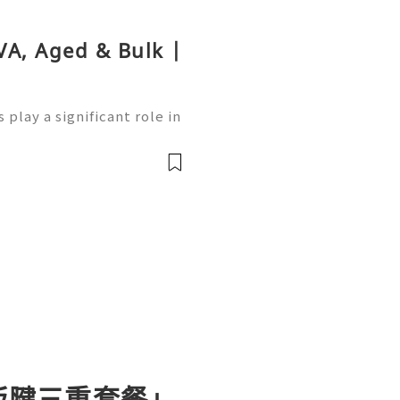
VA, Aged & Bulk |
play a significant role in
ng users access to variou
inance. Whether you’re ne
胛板腱三重套餐」