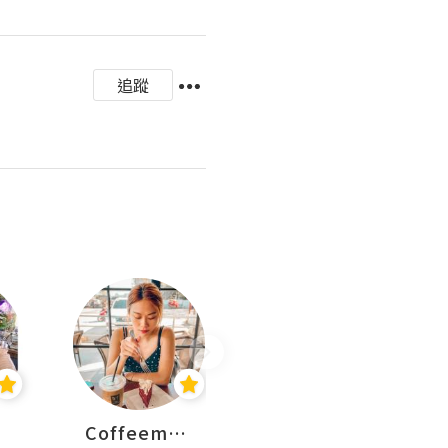
追蹤
Coffeemeetjojo
艾華斯@鄭大小姐工房