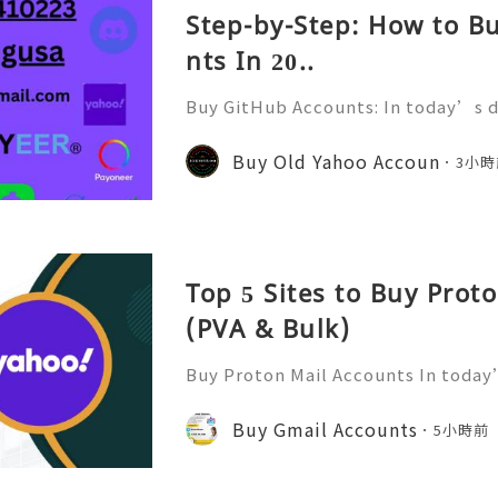
Step-by-Step: How to B
nts In 20..
Buy GitHub Accounts: In today’s d
velopment and online collaborati
n ever. GitHub has become one of 
Buy Old Yahoo Accoun
3小時
forms for developers, compa
Top 5 Sites to Buy Prot
(PVA & Bulk)
Buy Proton Mail Accounts In today’
more important than ever. That’s
s in—a secure and encrypted email
Buy Gmail Accounts
5小時前
ect your communications. Bu