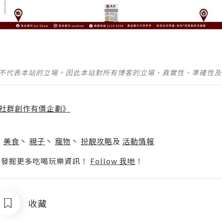
並不代表本站的立場。因此本站對所有博客的立場、真實性、準確性
社群創作有價企劃》
】
丶
美食
丶
親子
丶
寵物
丶
扮靚攻略
及
活動情報
p啦！發掘更多吃喝玩樂資訊！
Follow 我哋
！
收藏