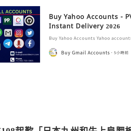
Buy Yahoo Accounts - P
Instant Delivery 2026
Buy Yahoo Accounts Yahoo accounts 
today’s digital landscape, providi
s services like email, news, and f
Buy Gmail Accounts
5小時前
w to the platform or
」$108起歎「日本九州和牛上肩