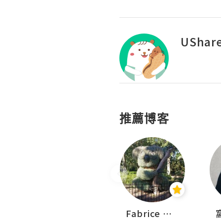
UShar
推薦博客
Sohyeon_sharing
Fabrice 嚐味