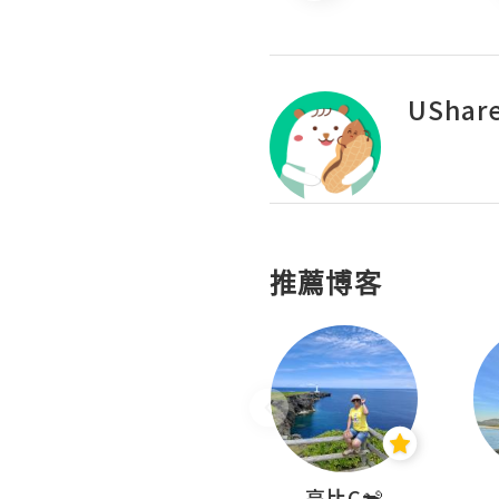
UShar
推薦博客
Nei Ho! 你好:)
高比C🐒