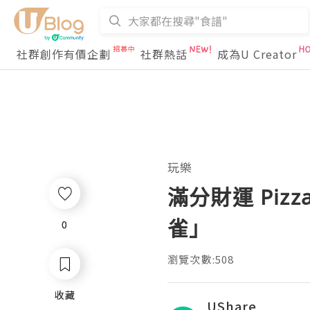
社群創作有價企劃
社群熱話
成為U Creator
玩樂
滿分財運 Piz
雀」
0
0
瀏覽次數:508
收藏
收藏
UShare