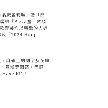
勝水晶麻雀套裝」及「開
的「Pizza盒」意頭
兩款套裝均以精緻的人造
2024 Hong
足，麻雀上的刻字及花牌
沙律、意粉等圖案，盡顯
-Have №1！