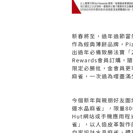
新春將至，過年過節當
作為經典薄餅品牌，Piz
出過年必備致勝法寶「2
Rewards會員訂
限定必勝批，金會員更可
麻雀，一次過為嚐盡滿
今個新年與親朋好友圍爐打
運水晶麻雀」，限量800
Hut網站或手機應用
雀」，以人造皮革製作
自家設計水晶麻雀，體現P