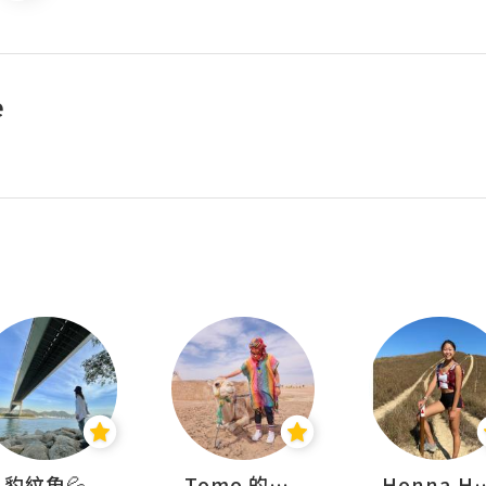
e
豹紋魚💦
Tomo 的快樂宇宙
Honna.