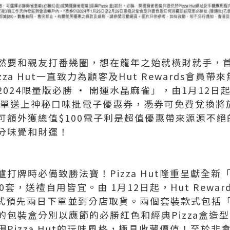
然要和親友打番幾圈，想在龍年之始就橫財就手，
za Hut一直致力為顧客及Hut Rewards會員
024限量版必勝 · 開運水晶麻雀」，由1月12日起
購，隨單送上神秘口味批電子優惠券，憑券可免費兌換
額外獲總值$100電子利是超值優惠帶來源源不絕的
分味覺和財運！
牌時必備致勝法寶！Pizza Hut隆重呈獻全新「2
套，送禮自用皆宜。由 1月12日起，Hut Reward
程式預先兩日下單並到分店取貨。兩個套裝款式包括
的包裝盒分別以應節的必勝紅色和經典Pizza盒造
izza Hut的玩味風格，極具收藏價值！至於非會員只