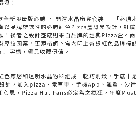
爆燈！
出兩款全新限量版必勝 · 開運水晶麻雀套裝 ─ 「必
以品牌標誌性的必勝紅色Pizza盒概念設計，紅噹噹
頭！後者之設計靈感則來自品牌的經典Pizza盒。
壓紋圖案，更添格調。盒內印上熨銀紅色品牌標誌及「
dition」字樣，極具收藏價值。
紅色底層和透明水晶物料組成，輕巧別緻，手感十
有元素設計，加入pizza、電單車、手機App、雞翼、
和心思，Pizza Hut Fans必定為之瘋狂，年度Must