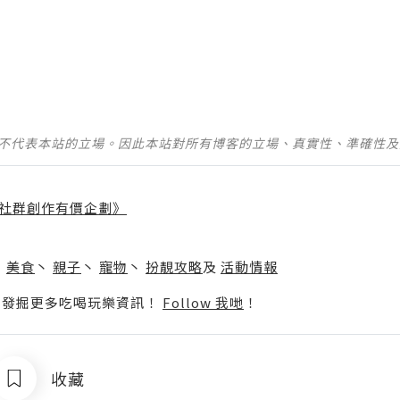
並不代表本站的立場。因此本站對所有博客的立場、真實性、準確性
社群創作有價企劃》
】
丶
美食
丶
親子
丶
寵物
丶
扮靚攻略
及
活動情報
p啦！發掘更多吃喝玩樂資訊！
Follow 我哋
！
收藏