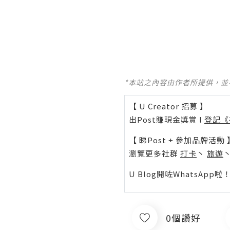
*本站之內容由作者所提供，
【 U Creator 招募 】
出Post賺現金獎賞 l
登記《
【 睇Post + 參加品牌活動 
瀏覽更多社群
打卡
丶
旅遊
U Blog開咗WhatsAp
0個讚好