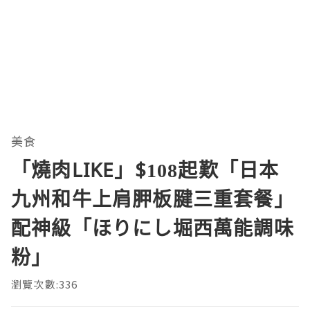
美食
「燒肉LIKE」$108起歎「日本
九州和牛上肩胛板腱三重套餐」
配神級「ほりにし堀西萬能調味
粉」
瀏覽次數:336