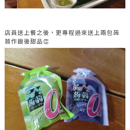
店員送上餐之後，更專程過來送上兩包蒟
蒻作飯後甜品👏