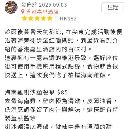
發佈於 2025.09.03
追蹤
香港嘉里酒店
HK$82
趁雨後黃昏天氣稍涼, 在尖東完成活動後便
沿著海旁徒步至紅磡碼頭，到最近看到介
紹的香港嘉里酒店內的百味村。
這裏擁有一覽無遺的維港景致，選好座位
後可使用手機應用程式點餐，食物就會很
快送上，這次我們吃了柏檔海南雞飯。
海南雞喇沙麵餐🐓 $85
去骨海南雞，雞肉極為滑嫩，皮薄油香，
低溫烹調保留了肉汁與鮮味，還搭配有特
製薑蔥醬等
喇沙麵湯底濃郁，微辣中帶有溫潤的甜