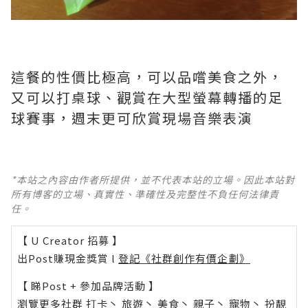
這餐的性價比極高，可以品嚐美食之外，
又可以打桌球、觀賞在大型螢幕轉播的足
球賽事，週末更可欣賞現場音樂表演
*本站之內容由作者所提供，並不代表本站的立場。因此本站對
所有博客的立場、真實性、準確性及完整性不負任何法律責
任。
【 U Creator 招募 】
出Post賺現金獎賞 l
登記《社群創作有價企劃》
【 睇Post + 參加品牌活動 】
瀏覽更多社群
打卡
丶
旅遊
丶
美食
丶
親子
丶
寵物
丶
扮靚