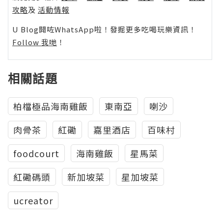
攻略
及
活動情報
U Blog開咗WhatsApp啦！發掘更多吃喝玩樂資訊！
Follow 我哋
！
相關話題
柏檔極品海南雞飯
東南亞
喇沙
肉骨茶
紅磡
嘉里酒店
百味村
foodcourt
海南雞飯
星馬菜
紅磡碼頭
新加坡菜
星加坡菜
ucreator