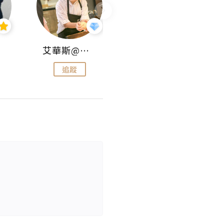
艾華斯@鄭大小姐工房
KEEP MY FAITH
追蹤
追蹤