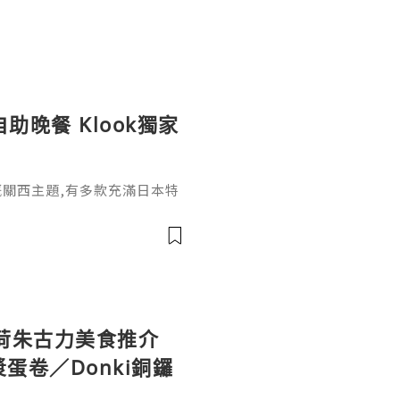
自助晚餐 Klook獨家
月嘅關西主題,有多款充滿日本特
而家Klook做緊7折優惠,唔
,包括松板和牛鮮貝皇帝蟹腳
式咖啡咖哩､蠔肉海老大阪燒､
､和牛蟹肉腐皮壽司､抹茶提
🇯🇵自助餐當然仲包括各國
荷朱古力美食推介
蛋卷／Donki銅鑼