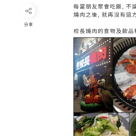
每當朋友聚會吃飯, 不
燒肉之後, 就再沒有這
分享
校長燒肉的食物及飲品種