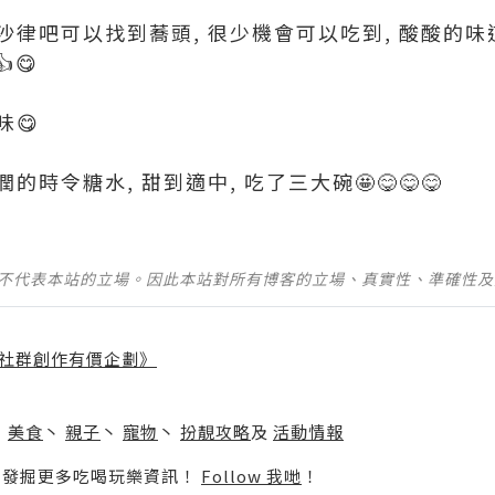
在沙律吧可以找到蕎頭, 很少機會可以吃到, 酸酸的味
😋
味😋
的時令糖水, 甜到適中, 吃了三大碗🤩😋😋😋
並不代表本站的立場。因此本站對所有博客的立場、真實性、準確性
社群創作有價企劃》
】
丶
美食
丶
親子
丶
寵物
丶
扮靚攻略
及
活動情報
p啦！發掘更多吃喝玩樂資訊！
Follow 我哋
！