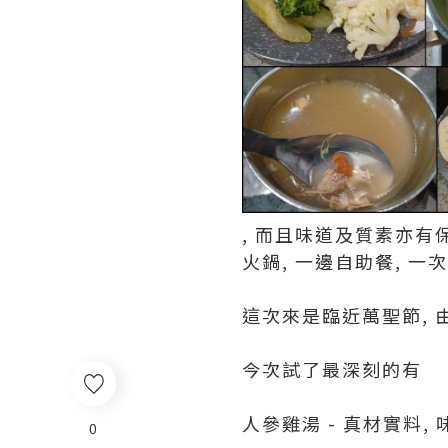
, 而且味道及質素亦有
火鍋, 一邊自助餐, 
這次來是臨近萬聖節,
今次試了最深刻的有
人參雞湯 - 真材實料, 
0