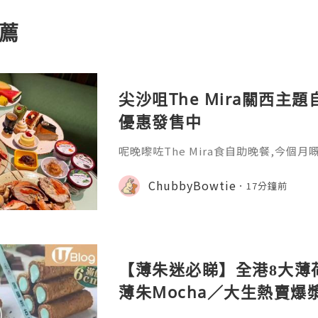
薦
尖沙咀The Mira關西主題
優惠發售中
呢晚嚟咗The Mira食自助晚餐,今個
色嘅美食,當然唔少得其他各國美食啦😚 
好錯過啊🤗今期主打各款日本經典料理
ChubbyBowtie
17分鐘前
鍋､脆炸海膽醬章魚小丸子､黑豚蕃茄日
蜜糖五花腩大阪燒､西京味噌焗三文魚柳
拉米蘇､抹茶蕨餅等,真係好有關西風特色
美食,優質空運
【薄朱迷必睇】全港8大薄
薄朱Mocha／大生熱賣爆漿
燒