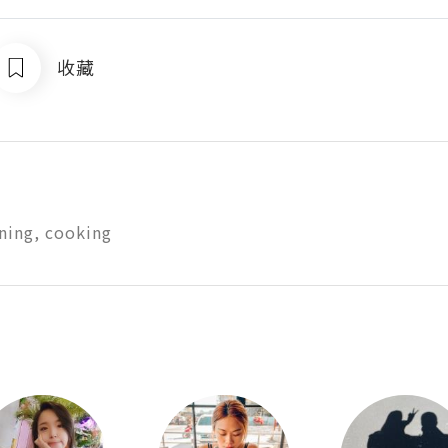
收藏
ining, cooking