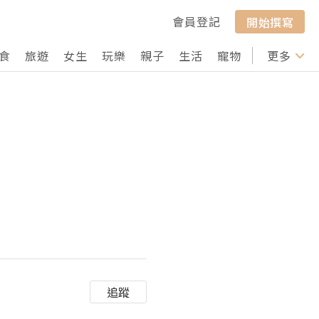
會員登記
開始撰寫
食
旅遊
女生
玩樂
親子
生活
寵物
行山
更多
打卡
追蹤