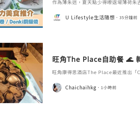
作為薄朱迷，夏天點少得嚟返場薄荷朱
排各大品牌都趁夏天推出唔少薄荷朱古
感同朱古力香氣完美平衡嘅美食真係要
U Lifestyle生活隨想
35分鐘前
推介嘅薄荷朱古力美食，即刻睇落去啦
旺角The Place自助餐 🌊
旺角康得思酒店The Place最近推出「C
餐，冰鎮海鮮區有生蠔、龍蝦、蟹腳任拿
饌，砂鍋醬味可樂炒牛肉、可樂蜜汁燻
Chaichaihkg
1小時前
魚撈伊麵，中西融合好搭！還有韓式炸雞
甜品有芒果拿破崙、貓山王榴槤班戟加10款
助晚餐在香港來說性價比好高～想試可樂
rk🥤 Klo