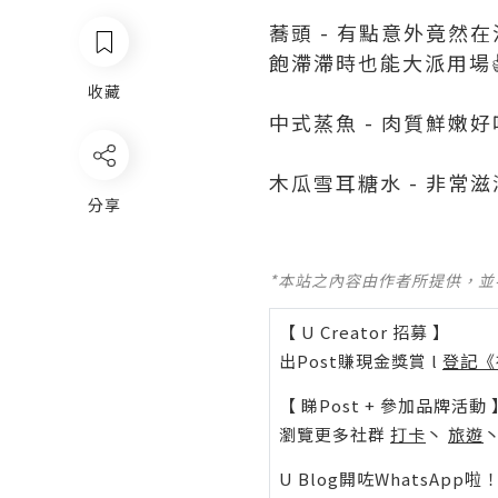
蕎頭 - 有點意外竟然
飽滯滯時也能大派用場
收藏
中式蒸魚 - 肉質鮮嫩好
木瓜雪耳糖水 - 非常滋潤
分享
*本站之內容由作者所提供，
【 U Creator 招募 】
出Post賺現金獎賞 l
登記《
【 睇Post + 參加品牌活動 
瀏覽更多社群
打卡
丶
旅遊
U Blog開咗WhatsAp