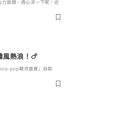
古力放題，透心涼一下呢！近
力味新品，但要搵到清涼薄荷
考眼光！小編就搜集8大值得
～
 韓風熱浪！🍗
ola-pop韓流盛夏」自助
🦀 廚師團隊大膽以可樂入
火腿，喜驚喜是可樂香蔥醬鮑
薄餅、辣炒年糕等韓味🇰🇷
MÖVENPICK雪糕🍰 自
入饌新奇配搭可以bookma