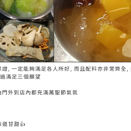
保證, 一定能夠滿足各人所好, 而且配料亦非常齊全,
一次過滿足三個願望
 由門外到店內都充滿萬聖節氣氛
味道甘甜👍