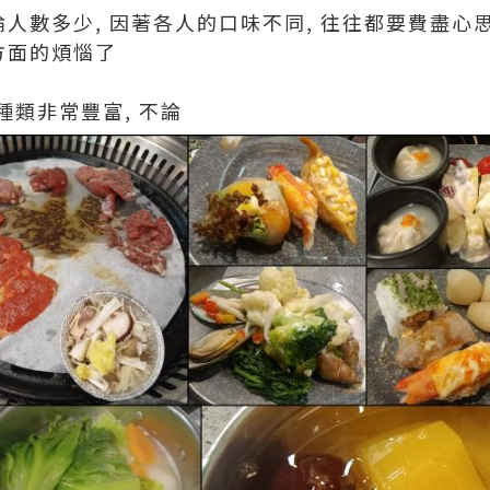
論人數多少, 因著各人的口味不同, 往往都要費盡心
方面的煩惱了
類非常豐富, 不論