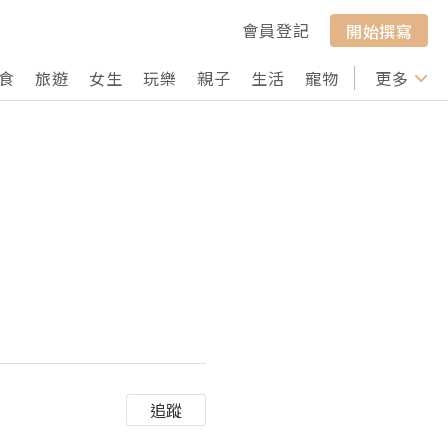
會員登記
開始撰寫
食
旅遊
女生
玩樂
親子
生活
寵物
行山
更多
打卡
追蹤