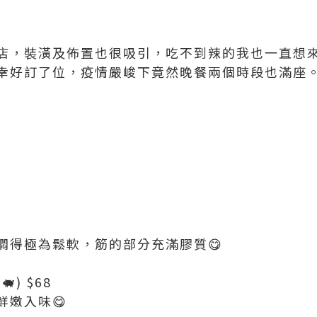
店，裝潢及佈置也很吸引，吃不到辣的我也一直想
幸好訂了位，疫情嚴峻下竟然晚餐兩個時段也滿座
燜得極為鬆軟，筋的部分充滿膠質😋
) $68
鮮嫩入味😋