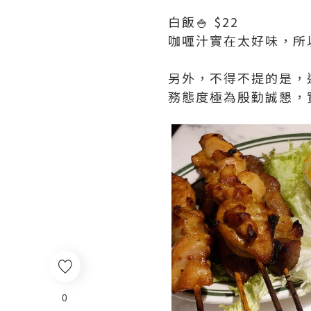
白飯🍚 $22
咖喱汁實在太好味，所
另外，不得不提的是，
務態度極為殷勤誠懇，
0