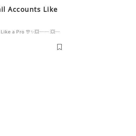
l Accounts Like
 Like a Pro 🎊✨💥── 💥─
✨💥 ❓ Have any questio
 for assistance! ➥ Our su
uick respon