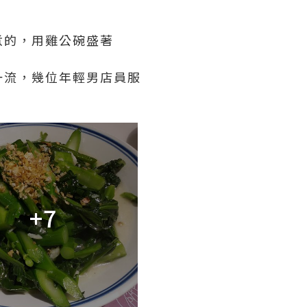
煮的，用雞公碗盛著
一流，幾位年輕男店員服
+7