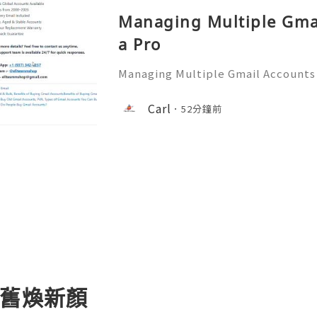
Managing Multiple Gmai
a Pro
Managing Multiple Gmail Accounts
─ 💥── 🎊✨── 💥──💥──💥── 🎊
ns? Feel free to contact us anytime
Carl
52分鐘前
pport team is available 24/7 for q
懷舊煥新顏