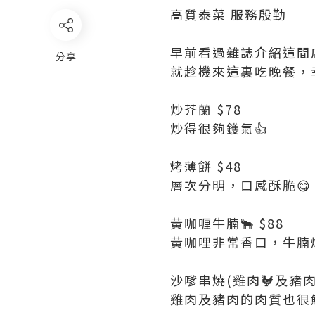
高質泰菜 服務殷勤
早前看過雜誌介紹這間
分享
就趁機來這裏吃晚餐，
炒芥蘭 $78
炒得很夠鑊氣👍
烤薄餅 $48
層次分明，口感酥脆😋
黃咖喱牛腩🐂 $88
黃咖哩非常香口，牛腩
沙嗲串燒(雞肉🐓及豬肉🐖
雞肉及豬肉的肉質也很