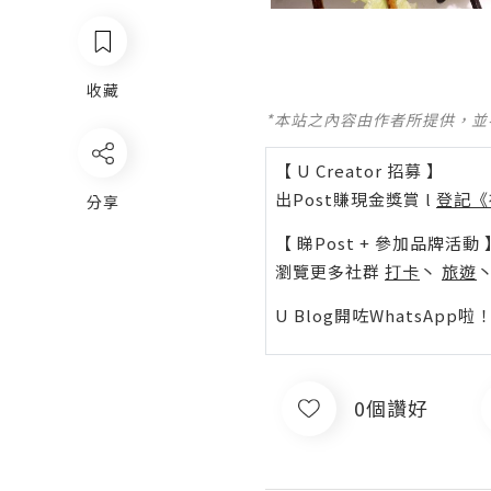
收藏
*本站之內容由作者所提供，
【 U Creator 招募 】
出Post賺現金獎賞 l
登記《
分享
【 睇Post + 參加品牌活動 
瀏覽更多社群
打卡
丶
旅遊
U Blog開咗WhatsAp
0個讚好