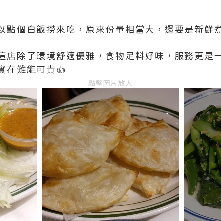
以點個白飯撈來吃，原來份量相當大，還要是新鮮
這店除了環境舒適優雅，食物足料好味，服務更是
實在難能可貴👍
點擊圖片放大