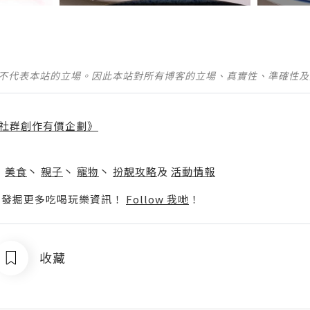
並不代表本站的立場。因此本站對所有博客的立場、真實性、準確性
社群創作有價企劃》
】
丶
美食
丶
親子
丶
寵物
丶
扮靚攻略
及
活動情報
p啦！發掘更多吃喝玩樂資訊！
Follow 我哋
！
收藏