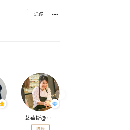
追蹤
艾華斯@鄭大小姐工房
KEEP MY FAITH
追蹤
追蹤