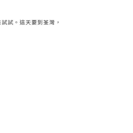
來試試。這天要到荃灣，
。