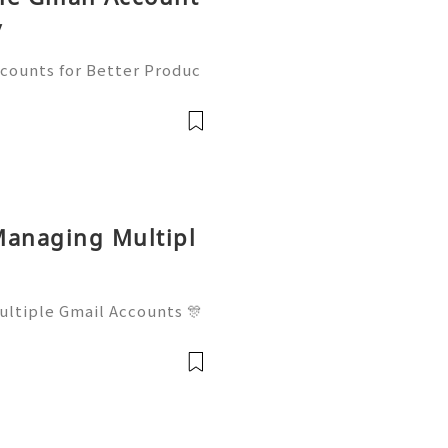
y
counts for Better Produc
✨── 💥──💥──💥── 🎊✨
 to contact us anytime for
available 2
Managing Multipl
ltiple Gmail Accounts 🎊
──💥── 🎊✨💥 ❓ Have
t us anytime for assistanc
24/7 for q