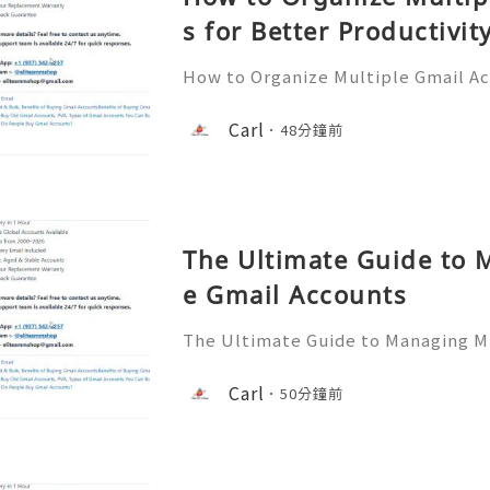
s for Better Productivit
How to Organize Multiple Gmail Ac
tivity 🎊✨💥── 💥── 💥── 🎊
💥 ❓ Have any questions? Feel free
Carl
48分鐘前
assistance! ➥ Our support team is 
The Ultimate Guide to 
e Gmail Accounts
The Ultimate Guide to Managing Mu
✨💥── 💥── 💥── 🎊✨── 💥──
any questions? Feel free to contac
Carl
50分鐘前
e! ➥ Our support team is available 