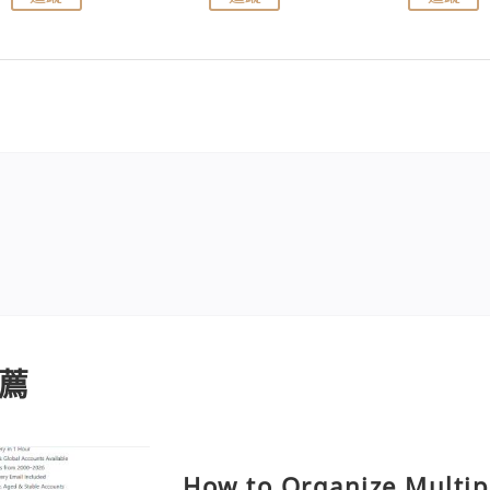
薦
How to Organize Multip