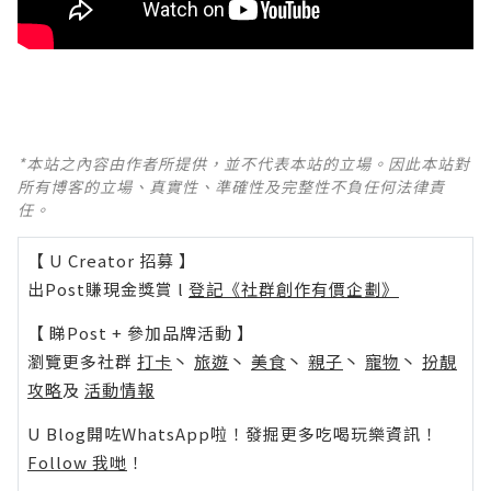
*本站之內容由作者所提供，並不代表本站的立場。因此本站對
所有博客的立場、真實性、準確性及完整性不負任何法律責
任。
【 U Creator 招募 】
出Post賺現金獎賞 l
登記《社群創作有價企劃》
【 睇Post + 參加品牌活動 】
瀏覽更多社群
打卡
丶
旅遊
丶
美食
丶
親子
丶
寵物
丶
扮靚
攻略
及
活動情報
U Blog開咗WhatsApp啦！發掘更多吃喝玩樂資訊！
Follow 我哋
！