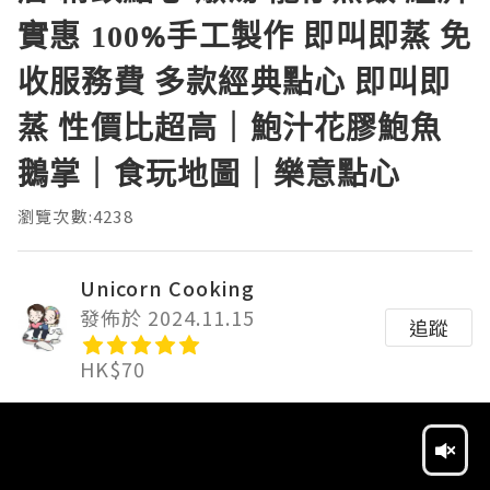
實惠 100%手工製作 即叫即蒸 免
收服務費 多款經典點心 即叫即
蒸 性價比超高｜鮑汁花膠鮑魚
鵝掌｜食玩地圖｜樂意點心
瀏覽次數:4238
Unicorn Cooking
發佈於 2024.11.15
追蹤
HK$70
Video
Player