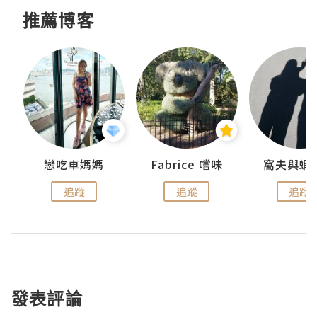
推薦博客
戀吃車媽媽
Fabrice 嚐味
窩夫與蝦
追蹤
追蹤
追蹤
發表評論