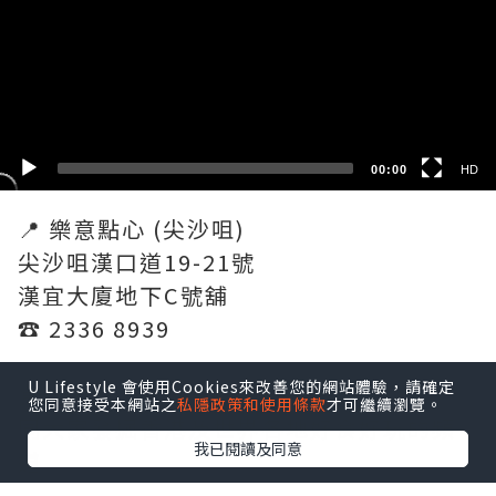
HD
SD
00:00
HD
📍 樂意點心 (尖沙咀)
尖沙咀漢口道19-21號
漢宜大廈地下C號舖
☎️ 2336 8939
U Lifestyle 會使用Cookies來改善您的網站體驗，請確定
食玩地圖 - 又煮又食又玩
您同意接受本網站之
私隱政策和使用條款
才可繼續瀏覽。
同大家發掘香港及世界各地好食好玩的頻
我已閱讀及同意
道
分享生活點滴