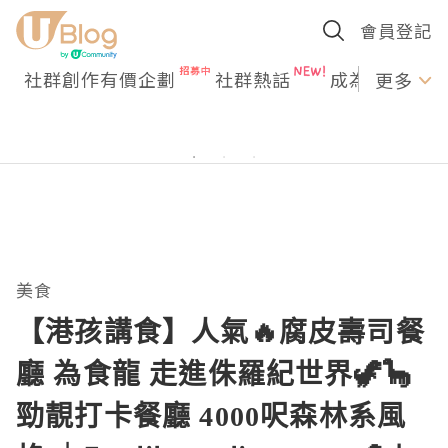
會員登記
社群創作有價企劃
社群熱話
成為U Creato
更多
美食
【港孩講食】人氣🔥腐皮壽司餐
廳 為食龍 走進侏羅紀世界🦖🦕
勁靚打卡餐廳 4000呎森林系風