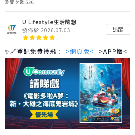
瀏覽次數:536
U Lifestyle生活隨想
追蹤
發佈於 2026.07.03
✨🔗登記免費拎飛 :
>網頁版<
>APP版<