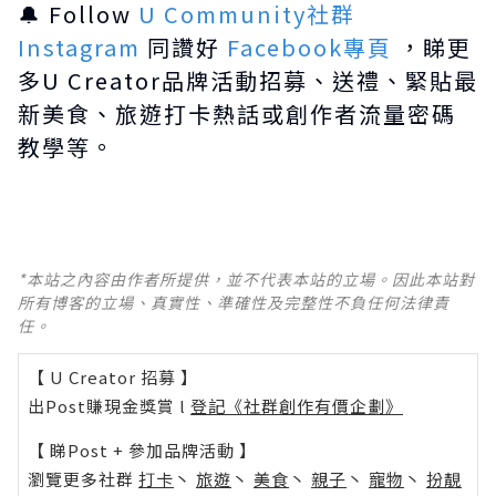
🔔 Follow
U Community社群
Instagram
同讚好
Facebook專頁
，睇更
多U Creator品牌活動招募、送禮、緊貼最
新美食、旅遊打卡熱話或創作者流量密碼
教學等。
*本站之內容由作者所提供，並不代表本站的立場。因此本站對
所有博客的立場、真實性、準確性及完整性不負任何法律責
任。
【 U Creator 招募 】
出Post賺現金獎賞 l
登記《社群創作有價企劃》
【 睇Post + 參加品牌活動 】
瀏覽更多社群
打卡
丶
旅遊
丶
美食
丶
親子
丶
寵物
丶
扮靚