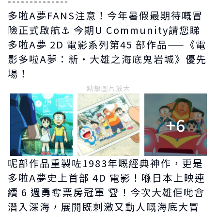
--------------
多啦A夢FANS注意！今年暑假最期待嘅冒
險正式啟航⚓ 今期U Community請您睇
多啦A夢 2D 電影系列第45 部作品——《電
影多啦A夢：新・大雄之海底鬼岩城》優先
場！
點擊圖片放大
+6
呢部作品重製咗1983年嘅經典神作，更是
多啦A夢史上首部 4D 電影！喺日本上映連
續 6 週勇奪票房冠軍 🏆！今次大雄佢哋會
潛入深海，展開既刺激又動人嘅海底大冒