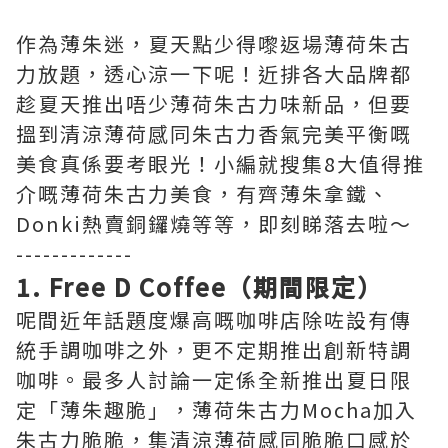
作為薄朱迷，夏天點少得嚟返場薄荷朱古
力放題，透心涼一下呢！近排各大品牌都
趁夏天推出唔少薄荷朱古力味新品，但要
搵到清涼薄荷感同朱古力香氣完美平衡嘅
美食真係要考眼光！小編就搜集8大值得推
介嘅薄荷朱古力美食，有齊薄朱拿鐵、
Donki熱賣銅鑼燒等等，即刻睇落去啦～
-------------
1. Free D Coffee（期間限定）
呢間近年話題度爆高嘅咖啡店除咗設有傳
統手調咖啡之外，更不定期推出創新特調
咖啡。最多人討論一定係全新推出夏日限
定「薄朱趣脆」，薄荷朱古力Mocha加入
朱古力脆脆，集清涼薄荷感同脆脆口感於