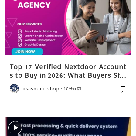
Top 17 Verified Nextdoor Account
s to Buy in 2026: What Buyers Sho
uld Know
usasmmitshop
18分鐘前