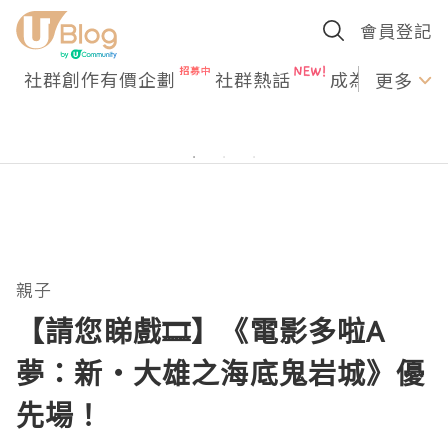
會員登記
社群創作有價企劃
社群熱話
成為U Creato
更多
親子
【請您睇戲🎞️】《電影多啦A
夢：新・大雄之海底鬼岩城》優
先場！