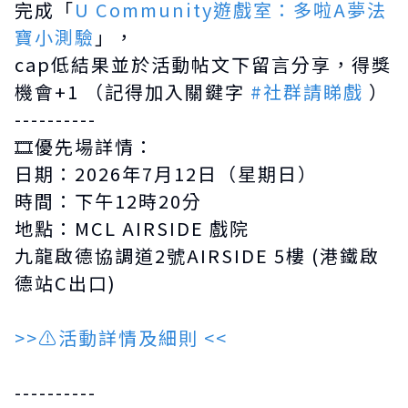
完成「
U Community遊戲室：多啦A夢法
寶小測驗
」，
cap低結果並於
活動帖文
下留言分享，得獎
機會+1 （記得加入關鍵字
#社群請睇戲
）
----------
🎞️優先場詳情：
日期：2026年7月12日（星期日）
時間：下午12時20分
地點：MCL AIRSIDE 戲院
九龍啟德協調道2號AIRSIDE 5樓 (港鐵啟
德站C出口)
>>⚠️活動詳情及細則 <<
----------