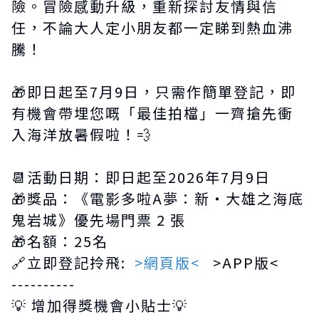
險。冒險感動升級，重新探討友情與信
任，不論大人定小朋友都一定睇到熱血沸
騰！
🎁即日起至7月9日，只需作簡單登記，即
有機會帶埋您嘅「最佳拍檔」一齊搶先衝
入海洋放暑假啦！💨
📆活動日期：即日起至2026年7月9日
🎁獎品：《電影多啦A夢：新・大雄之海底
鬼岩城》優先場門票 2 張
🎁名額：25名
🔗立即登記拎飛:
>網頁版<
>APP版<
----------
💡 增加得獎機會小貼士💡