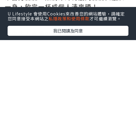
一身，飲完一杯成個人清爽晒！
U Lifestyle 會使用Cookies來改善您的網站體驗，請確定
您同意接受本網站之
私隱政策和使用條款
才可繼續瀏覽。
▶即睇 “luvv.sharing” 分享夏日限定薄
我已閱讀及同意
荷朱古力咖啡好唔好飲
地址：觀塘開源道60號駱駝漆大廈第三座
地下1A3號舖
延伸閱讀：
【打工仔必睇】網民力推香港8
大高質咖啡店☕手沖精品咖啡／自家製日式
烘焙／特調冠軍
點擊圖片放大
+3