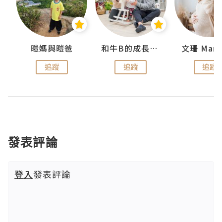
 Swan
暟媽與暟爸
和牛B的成長日記
文珊 ManS
追蹤
追蹤
追蹤
發表評論
登入
發表評論