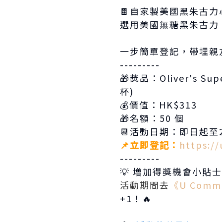
🍫自家製美國黑朱古力
選用美國無糖黑朱古力
一步簡單登記，帶埋親
---------
🎁獎品：Oliver's 
杯)
💰價值：HK$313
🎁名額：50 個
📆活動日期：即日起至2
📌立即登記：
https://
---------
💡 增加得獎機會小貼士
活動期間去
《U Comm
+1！🔥