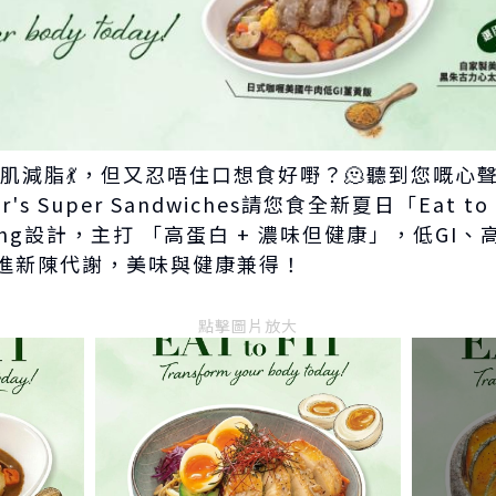
t增肌減脂💃，但又忍唔住口想食好嘢？🫠聽到您嘅心
er's Super Sandwiches請您食全新夏日「Eat t
Leung設計，主打 「高蛋白 + 濃味但健康」，低G
進新陳代謝，美味與健康兼得！
點擊圖片放大