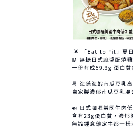
🌟 「Eat to Fit
🥢 無糖日式麻醬配
一份有成59.3g 蛋
🍜 海藻海蝦南瓜豆乳
自家製濃郁南瓜豆乳湯營
🍛 日式咖喱美國牛肉低
含有23g蛋白質，濃
無論鍾意雞定牛都一樣