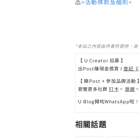
⚠️
>活動條款及細則<
*本站之內容由作者所提供，
【 U Creator 招募 】
出Post賺現金獎賞 l
登記《
【 睇Post + 參加品牌活動 
瀏覽更多社群
打卡
丶
旅遊
U Blog開咗WhatsAp
相關話題