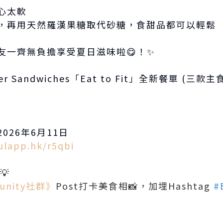
心太軟
，再用天然羅漢果糖取代砂糖，食甜品都可以輕鬆 
友一齊無負擔享受夏日滋味啦😋！✨
Super Sandwiches「Eat to Fit」全新餐單 
026年6月11日
ulapp.hk/r5qbi
💡
unity社群》
Post打卡美食相📸，加埋Hashtag
#