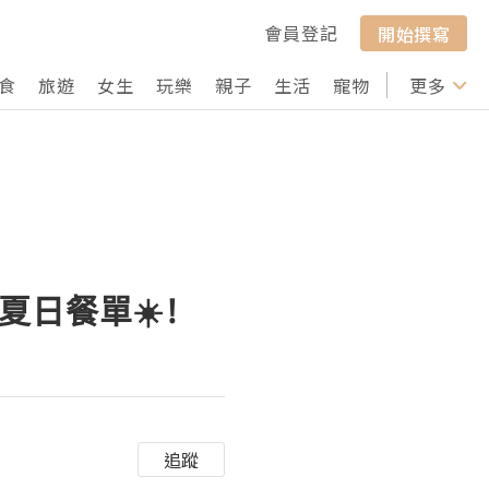
會員登記
開始撰寫
食
旅遊
女生
玩樂
親子
生活
寵物
行山
更多
打卡
全新夏日餐單☀️!
追蹤