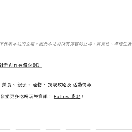
並不代表本站的立場。因此本站對所有博客的立場、真實性、準確性
社群創作有價企劃》
】
丶
美食
丶
親子
丶
寵物
丶
扮靚攻略
及
活動情報
p啦！發掘更多吃喝玩樂資訊！
Follow 我哋
！