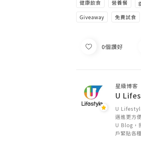
健康飲食
營養餐
Giveaway
免費試食
0個讚好
星級博客
U Lif
U Lif
邁進更方便的
U Blo
戶緊貼各