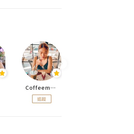
Coffeemeetjojo
艾華斯@鄭大小姐工房
追蹤
追蹤