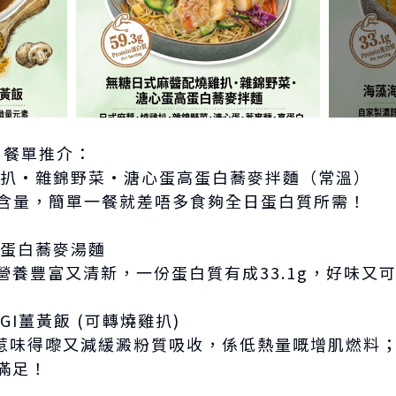
」夏日餐單推介：
燒雞扒·雜錦野菜·溏心蛋高蛋白蕎麥拌麵（常溫）
白質含量，簡單一餐就差唔多食夠全日蛋白質所需！
高蛋白蕎麥湯麵
養豐富又清新，一份蛋白質有成33.1g，好味又可以
GI薑黃飯 (可轉燒雞扒)
郁惹味得嚟又減緩澱粉質吸收，係低熱量嘅增肌燃料
滿足！