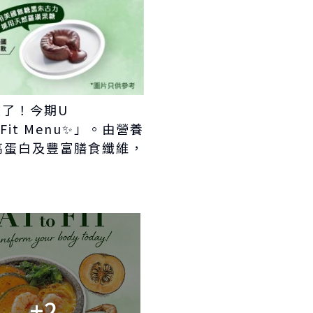
聲了！今期U
o Fit Menu✨」。由營養
I、高蛋白及豐富膳食纖維，
+2