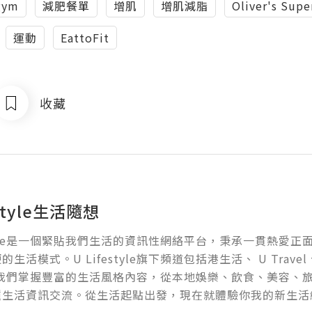
gym
減肥餐單
增肌
增肌減脂
Oliver's Sup
運動
EattoFit
收藏
estyle生活隨想
estyle是一個緊貼我們生活的資訊性網絡平台，秉承一貫熱愛
生活模式。U Lifestyle旗下頻道包括港生活、 U Travel、 U
g，我們掌握豐富的生活風格內容，從本地娛樂、飲食、美容、
種生活資訊交流。從生活起點出發，現在就體驗你我的新生活