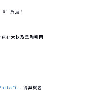
‘0’負擔！
(三款主食連心太軟及黑咖啡兩
EattoFit
，得獎機會