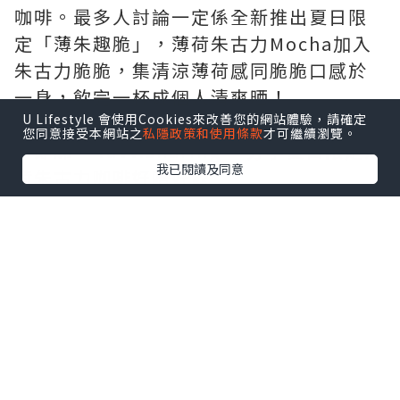
咖啡。最多人討論一定係全新推出夏日限
定「薄朱趣脆」，薄荷朱古力Mocha加入
朱古力脆脆，集清涼薄荷感同脆脆口感於
一身，飲完一杯成個人清爽晒！
U Lifestyle 會使用Cookies來改善您的網站體驗，請確定
您同意接受本網站之
私隱政策和使用條款
才可繼續瀏覽。
▶即睇 “luvv.sharing” 分享夏日限定薄
我已閱讀及同意
荷朱古力咖啡好唔好飲
地址：觀塘開源道60號駱駝漆大廈第三座
地下1A3號舖
延伸閱讀：
【打工仔必睇】網民力推香港8
大高質咖啡店☕手沖精品咖啡／自家製日式
烘焙／特調冠軍
點擊圖片放大