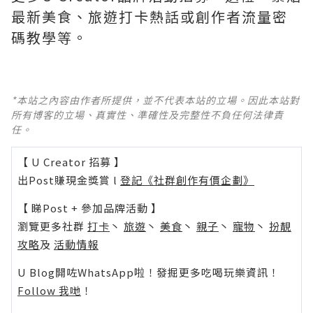
最新美食、旅遊打卡熱話或創作者流量密
碼教學等。
*本站之內容由作者所提供，並不代表本站的立場。因此本站對
所有博客的立場、真實性、準確性及完整性不負任何法律責
任。
【 U Creator 招募 】
出Post賺現金獎賞 l
登記《社群創作有價企劃》
【 睇Post + 參加品牌活動 】
瀏覽更多社群
打卡
丶
旅遊
丶
美食
丶
親子
丶
寵物
丶
扮靚
攻略
及
活動情報
U Blog開咗WhatsApp啦！發掘更多吃喝玩樂資訊！
Follow 我哋
！