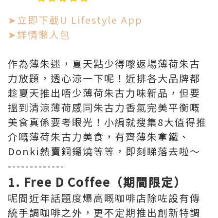
➤立即下載U Lifestyle App
➤詳情懶人包
作為薄朱迷，夏天點少得嚟返場薄荷朱古
力放題，透心涼一下呢！近排各大品牌都
趁夏天推出唔少薄荷朱古力味新品，但要
搵到清涼薄荷感同朱古力香氣完美平衡嘅
美食真係要考眼光！小編就搜集8大值得推
介嘅薄荷朱古力美食，有齊薄朱拿鐵、
Donki熱賣銅鑼燒等等，即刻睇落去啦～
-------------
1. Free D Coffee（期間限定）
呢間近年話題度爆高嘅咖啡店除咗設有傳
統手調咖啡之外，更不定期推出創新特調