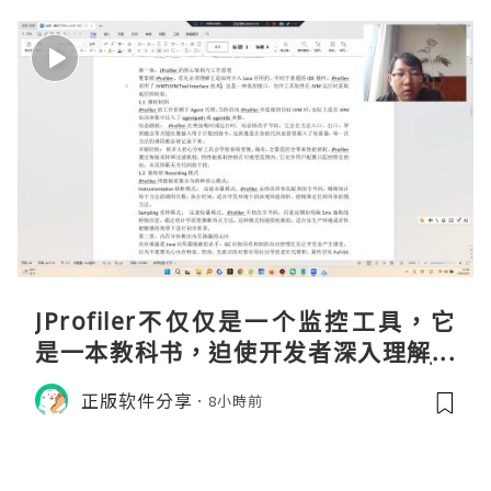
JProfiler不仅仅是一个监控工具，它
是一本教科书，迫使开发者深入理解JV
M的内存模型、垃圾回收机制和并发原
正版软件分享
8小時前
理。通过直观的可视化数据，它将抽象
的性能问题具象化为代码行号。对于一
名追求卓越的Java