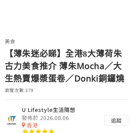
美食
【薄朱迷必睇】全港8大薄荷朱
古力美食推介 薄朱Mocha／大
生熱賣爆漿蛋卷／Donki銅鑼燒
瀏覽次數:379
U Lifestyle生活隨想
發佈於 2026.08.06
追蹤
香港