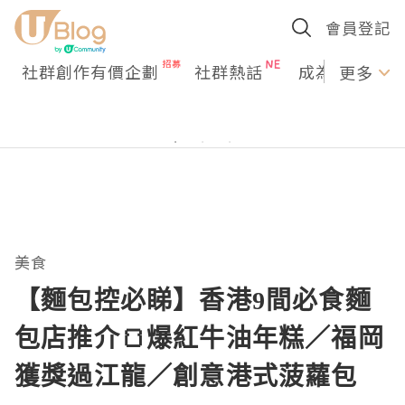
會員登記
社群創作有價企劃
社群熱話
成為U Creato
更多
美食
【麵包控必睇】香港9間必食麵
包店推介🍞爆紅牛油年糕／福岡
獲獎過江龍／創意港式菠蘿包