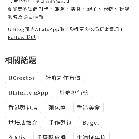
【 睇Post + 參加品牌活動 】
瀏覽更多社群
打卡
丶
旅遊
丶
美食
丶
親子
丶
寵物
丶
扮靚
攻略
及
活動情報
U Blog開咗WhatsApp啦！發掘更多吃喝玩樂資訊！
Follow 我哋
！
相關話題
UCreator
社群創作有價
ULifestyleApp
社群排行榜
香港麵包店
麵包控
香港美食
烘焙店推介
手作麵包
Bagel
布甸包
千層酥皮撻
牛油烤年糕