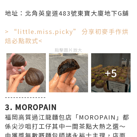
地址：北角英皇道483號東寶大廈地下G舖
> “little.miss.picky” 分享初麥手作烘
焙必點款式<
點擊圖片放大
+5
---------------
3. MOROPAIN
福岡高質過江龍麵包店「MOROPAIN」都
係尖沙咀打工仔其中一間茶點大熱之選～
由獲獎無數嘅麵包師諸永裕士主理，店面