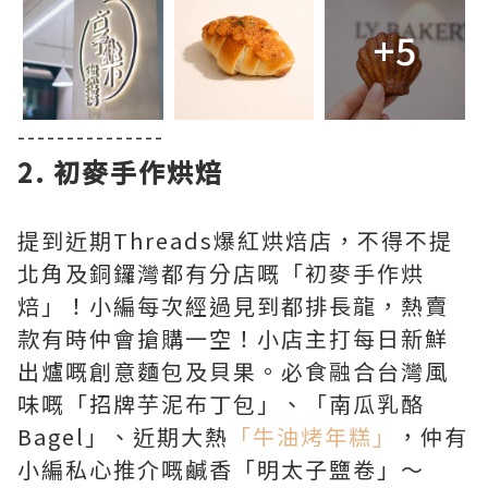
+5
---------------
2. 初麥手作烘焙
提到近期Threads爆紅烘焙店，不得不提
北角及銅鑼灣都有分店嘅「初麥手作烘
焙」！小編每次經過見到都排長龍，熱賣
款有時仲會搶購一空！小店主打每日新鮮
出爐嘅創意麵包及貝果。必食融合台灣風
味嘅「招牌芋泥布丁包」、「南瓜乳酪
Bagel」、近期大熱
「牛油烤年糕」
，仲有
小編私心推介嘅鹹香「明太子鹽卷」～