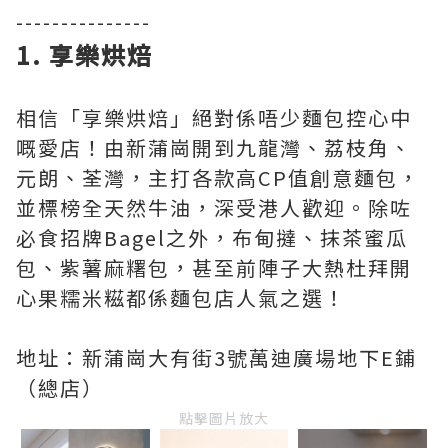
---------------
1. 享樂烘焙
相信「享樂烘焙」絕對係唔少麵包控心中
嘅愛店！由新蒲崗開到九龍灣、荔枝角、
元朗、荃灣，主打各款高CP值創意麵包，
並標榜全天然牛油，深受港人歡迎。除咗
必食招牌Bagel之外，布甸撻、抹茶蜜瓜
包、紫薯麻糬包，甚至前陣子大熱杜拜開
心果糯米糍都係麵包店人氣之選！
地址：新蒲崗大有街3號萬迪廣場地下E鋪
（總店）
點擊圖片放大