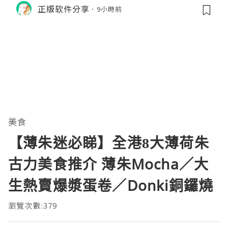
M的内存模型、垃圾回收机制和并发原
正版软件分享
9小時前
理。通过直观的可视化数据，它将抽象
的性能问题具象化为代码行号。对于一
名追求卓越的Java
美食
【薄朱迷必睇】全港8大薄荷朱
古力美食推介 薄朱Mocha／大
生熱賣爆漿蛋卷／Donki銅鑼燒
瀏覽次數:379