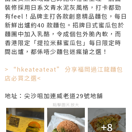
裝修採用日系文青水泥灰風格，打卡都勁
有feel！品牌主打各款創意精品麵包，每日
新鮮出爐約40 款麵包。招牌日式蜜瓜包於
麵團中加入乳酪，令成個包外脆內軟，而
香港限定「提拉米蘇蜜瓜包」每日限定時
間出爐，都係唔少麵包迷瘋搶之選！
> “hkeateateat” 分享福岡過江龍麵包
店必買之選<
地址：尖沙咀加連威老道29號地舖
點擊圖片放大
+8