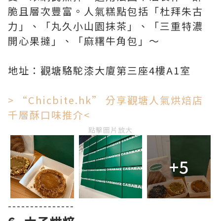
脆且層次豐富。人氣糕點包括「杜拜朱古
力」、「丸久小山園抹茶」、「三重特濃
開心果撻」、「麻糬牛角包」～
地址：觀塘駱駝漆大廈第三座4樓A1室
> “Chicbite.hk” 分享觀塘人氣烘焙店
千層酥口味推介<
點擊圖片放大
+5
---------------