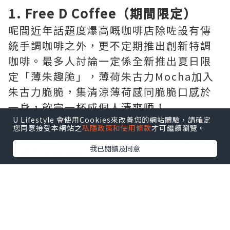
1. Free D Coffee（期間限定）
呢間近年話題度爆高嘅咖啡店除咗設有傳
統手調咖啡之外，更不定期推出創新特調
咖啡。最多人討論一定係全新推出夏日限
定「薄朱趣脆」，薄荷朱古力Mocha加入
朱古力脆脆，集清涼薄荷感同脆脆口感於
一身，飲完一杯成個人清爽晒！
U Lifestyle 會使用Cookies來改善您的網站體驗，請確定
您同意接受本網站之
私隱政策和使用條款
才可繼續瀏覽。
▶即睇 “luvv.sharing” 分享夏日限定薄
我已閱讀及同意
荷朱古力咖啡好唔好飲
地址：觀塘開源道60號駱駝漆大廈第三座
地下1A3號舖