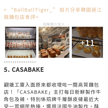
> “BallBallTiger_” 拍片分享韓國過江
龍麵包店食評<
點擊圖片放大
+11
---------------
5. CASABAKE
觀塘工廈入面原來都收埋咗一間高質麵包
店！「CASABAKE」主打每日新鮮製作牛
角包及撻，特別係招牌千層酥皮撻最近大
受一眾網民熱捧，選用法國牛油製作，酥