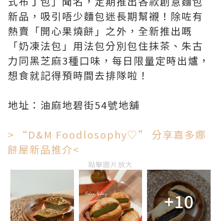
式布丁包」聞名，定期推出各款創意麵包
新品，吸引唔少麵包迷長期幫襯！除咗有
熱賣「開心果燒餅」之外，全新推出嘅
「奶凍法包」用法包分別包住抹茶、朱古
力同黑芝麻3種口味，每日限量定時出爐，
想食就記得預時間去排隊啦！
地址：油麻地碧街54號地舖
> “D&M Foodlosophy♡” 分享嘉多娜
餅屋新品推介<
點擊圖片放大
+10