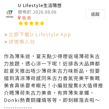
U Lifestyle生活隨想
發佈於 2026.08.06
追蹤
香港
➤立即下載U Lifestyle App
➤詳情懶人包
作為薄朱迷，夏天點少得嚟返場薄荷朱古
力放題，透心涼一下呢！近排各大品牌都
趁夏天推出唔少薄荷朱古力味新品，但要
搵到清涼薄荷感同朱古力香氣完美平衡嘅
美食真係要考眼光！小編就搜集8大值得推
介嘅薄荷朱古力美食，有齊薄朱拿鐵、
Donki熱賣銅鑼燒等等，即刻睇落去啦～
-------------