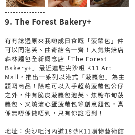
---------------
9. The Forest Bakery+
有冇諗過原來我哋成日食嘅「菠蘿包」仲
可以同泡芙、曲奇結合一齊！人氣烘焙店
森林麵包全新概念店「The Forest
Bakery+」最近進駐尖沙咀 K11 Art
Mall，推出一系列以港式「菠蘿包」為主
題嘅商品！除咗可以入手超萌菠蘿包公仔
之外，仲有脆皮菠蘿包泡芙、焦糖布甸菠
蘿包、叉燒流心蛋菠蘿包等創意麵包，真
係無嘢係做唔到，只有你諗唔到！
地址：尖沙咀河內道18號K11購物藝術館