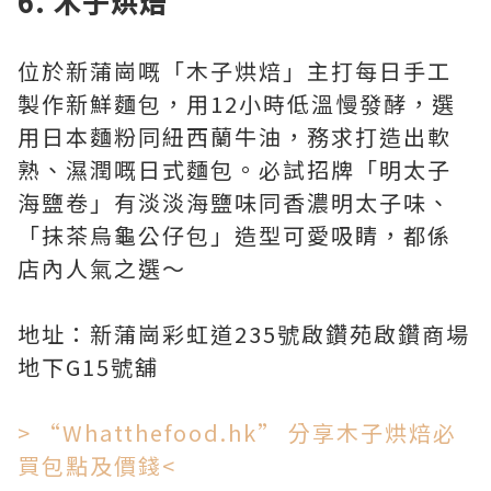
6. 木子烘焙
位於新蒲崗嘅「木子烘焙」主打每日手工
製作新鮮麵包，用12小時低溫慢發酵，選
用日本麵粉同紐西蘭牛油，務求打造出軟
熟、濕潤嘅日式麵包。必試招牌「明太子
海鹽卷」有淡淡海鹽味同香濃明太子味、
「抹茶烏龜公仔包」造型可愛吸睛，都係
店內人氣之選～
地址：新蒲崗彩虹道235號啟鑽苑啟鑽商場
地下G15號舖
> “Whatthefood.hk” 分享木子烘焙必
買包點及價錢<