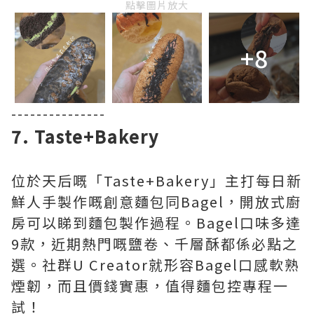
點擊圖片放大
+8
---------------
7. Taste+Bakery
位於天后嘅「Taste+Bakery」主打每日新
鮮人手製作嘅創意麵包同Bagel，開放式廚
房可以睇到麵包製作過程。Bagel口味多達
9款，近期熱門嘅鹽卷、千層酥都係必點之
選。社群U Creator就形容Bagel口感軟熟
煙韌，而且價錢實惠，值得麵包控專程一
試！