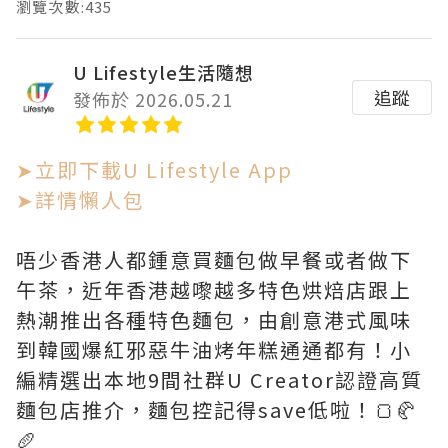
瀏覽次數:435
U Lifestyle生活隨想
追蹤
發佈於 2026.05.21
➤立即下載U Lifestyle App
➤詳情懶人包
唔少香港人都鍾意買麵包做早餐或者做下
午茶，近年香港越嚟越多特色烘焙店跟上
熱潮推出各種特色麵包，由創意港式風味
到韓國爆紅邪惡牛油烤年糕通通都有！小
編精選出本地9間社群U Creator認證高質
麵包店推介，麵包控記得save低啦！🍞🥐
🥖