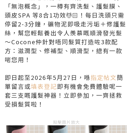
「無泡概念」，一樽有齊洗髮、護髮膜、
頭皮SPA 等8合1功效💆🏻！每日洗頭只需
停留2-3分鐘，礦物泥即吸走污垢＋修護髮
絲，幫您輕鬆養出令人羨慕嘅順滑發光髮
～Cocone仲針對唔同髮質打造咗3款配
方：滋潤型、修補型、順滑型，總有一款
啱您用！
即日起至2026年5月27日，喺
指定帖文
簡
單留言或
填表登記
即有機會免費體驗呢一
套三支嘅護髮神器！立即參加，一齊拯救
受損髮質啦！
點擊圖片放大