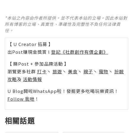
*本站之內容由作者所提供，並不代表本站的立場。因此本站對
所有博客的立場、真實性、準確性及完整性不負任何法律責
任。
【 U Creator 招募 】
出Post賺現金獎賞 l
登記《社群創作有價企劃》
【 睇Post + 參加品牌活動 】
瀏覽更多社群
打卡
丶
旅遊
丶
美食
丶
親子
丶
寵物
丶
扮靚
攻略
及
活動情報
U Blog開咗WhatsApp啦！發掘更多吃喝玩樂資訊！
Follow 我哋
！
相關話題