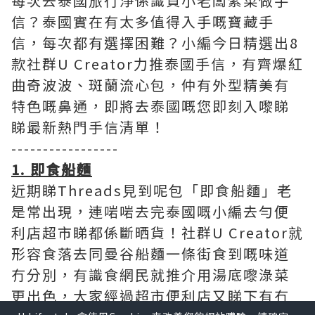
每次去泰國旅行淨係識買小老闆紫菜做手
信？泰國實在有太多值得入手嘅寶藏手
信，每次都有選擇困難？小編今日精選出8
款社群U Creator力推泰國手信，有齊爆紅
曲奇波波、斑蘭流心包，仲有外型精美有
特色嘅鼻通，即將去泰國嘅您即刻入嚟睇
睇最新熱門手信清單！
-----------------
1. 即食船麵
近期睇Threads見到呢包「即食船麵」老
是常出現，連啱啱去完泰國嘅小編去勻便
利店超市睇都係斷晒貨！社群U Creator就
形容食落去同曼谷船麵一條街食到嘅味道
冇分別，有識食網民就推介用湯底嚟淥菜
更出色，大家經過超市便利店又睇下有冇