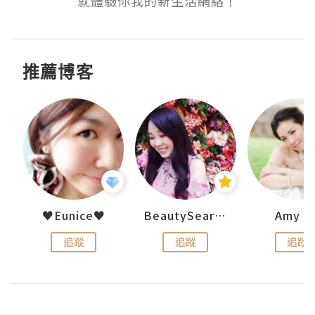
就體驗你我的新生活網絡！
推薦博客
h 夏沫
♥Eunice♥
BeautySearch
Amy N
追蹤
追蹤
追蹤