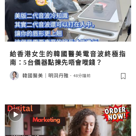
給香港女生的韓國醫美電音波終極指
南：5台儀器點揀先唔會嘥錢？
韓國醫美｜明洞丹雅
48分鐘前