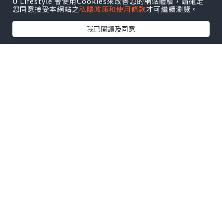
得買！
U Lifestyle 會使用Cookies來改善您的網站體驗，請確定
您同意接受本網站之
私隱政策和使用條款
才可繼續瀏覽。
▶ “MG” 分享泰國超人氣即食船麵食評
我已閱讀及同意
-----------------