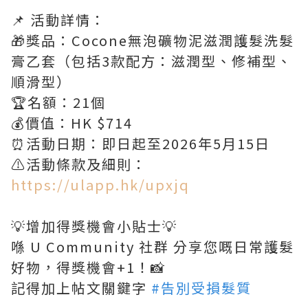
📌 活動詳情：
🎁獎品：Cocone無泡礦物泥滋潤護髮洗髮
膏乙套（包括3款配方：滋潤型、修補型、
順滑型）
🏆名額：21個
💰價值：HK $714
⏰活動日期：即日起至2026年5月15日
⚠️活動條款及細則：
https://ulapp.hk/upxjq
💡增加得獎機會小貼士💡
喺 U Community 社群 分享您嘅日常護髮
好物，得獎機會+1！📸
記得加上帖文關鍵字
#告別受損髮質