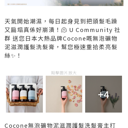
天氣開始潮濕，每日起身見到把頭髮毛躁
又扁塌真係好崩潰！🫠 U Community 社
群 送您日本大熱品牌Cocone嘅無泡礦物
泥滋潤護髮洗髮膏，幫您極速重拾柔亮髮
絲✨！
點擊圖片放大
+4
Cocone無泡礦物泥滋潤護髮洗髮膏主打