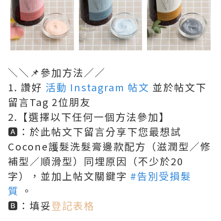
＼＼📌參加方法／／
1️. 讚好
活動 Instagram 帖文
並於帖文下
留言Tag 2位朋友
2.【選擇以下任何一個方法參加】
🅰️：於此帖文下留言分享下您最想試
Cocone護髮洗髮膏邊款配方（滋潤型／修
補型／順滑型）同埋原因（不少於20
字），並加上帖文關鍵字
#告別受損髮
質
。
🅱️：填妥
登記表格