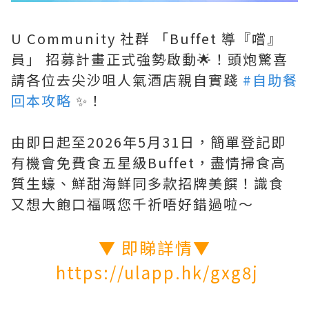
U Community 社群 「Buffet 導『嚐』
員」 招募計畫正式強勢啟動🌟！頭炮驚喜
請各位去尖沙咀人氣酒店親自實踐
#自助餐
回本攻略
✨！
由即日起至2026年5月31日，簡單登記即
有機會免費食五星級Buffet，盡情掃食高
質生蠔、鮮甜海鮮同多款招牌美饌！識食
又想大飽口福嘅您千祈唔好錯過啦～
▼ 即睇詳情▼
https://ulapp.hk/gxg8j