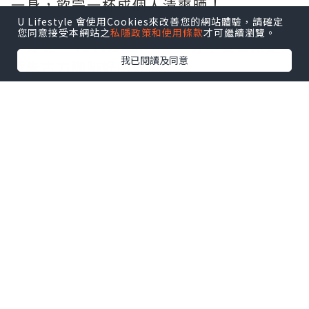
一身，飲完一杯成個人清爽晒！
U Lifestyle 會使用Cookies來改善您的網站體驗，請確定
您同意接受本網站之
私隱政策和使用條款
才可繼續瀏覽。
▶即睇 “luvv.sharing” 分享夏日限定薄
我已閱讀及同意
荷朱古力咖啡好唔好飲
地址：觀塘開源道60號駱駝漆大廈第三座
地下1A3號舖
延伸閱讀：
【打工仔必睇】網民力推香港8
大高質咖啡店☕手沖精品咖啡／自家製日式
烘焙／特調冠軍
點擊圖片放大
+3