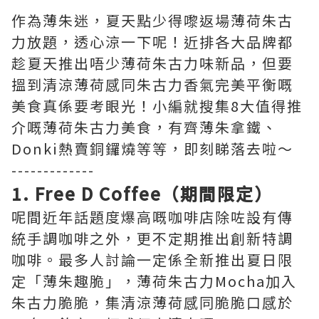
作為薄朱迷，夏天點少得嚟返場薄荷朱古
力放題，透心涼一下呢！近排各大品牌都
趁夏天推出唔少薄荷朱古力味新品，但要
搵到清涼薄荷感同朱古力香氣完美平衡嘅
美食真係要考眼光！小編就搜集8大值得推
介嘅薄荷朱古力美食，有齊薄朱拿鐵、
Donki熱賣銅鑼燒等等，即刻睇落去啦～
-------------
1. Free D Coffee（期間限定）
呢間近年話題度爆高嘅咖啡店除咗設有傳
統手調咖啡之外，更不定期推出創新特調
咖啡。最多人討論一定係全新推出夏日限
定「薄朱趣脆」，薄荷朱古力Mocha加入
朱古力脆脆，集清涼薄荷感同脆脆口感於