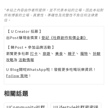
*本站之內容由作者所提供，並不代表本站的立場。因此本站對
所有博客的立場、真實性、準確性及完整性不負任何法律責
任。
【 U Creator 招募 】
出Post賺現金獎賞 l
登記《社群創作有價企劃》
【 睇Post + 參加品牌活動 】
瀏覽更多社群
打卡
丶
旅遊
丶
美食
丶
親子
丶
寵物
丶
扮靚
攻略
及
活動情報
U Blog開咗WhatsApp啦！發掘更多吃喝玩樂資訊！
Follow 我哋
！
相關話題
UCommunity社群
ULifestyle社群密密送