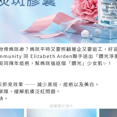
物俾媽咪🎁？媽咪平時又要照顧屋企又要返工，好
ommunity 同 Elizabeth Arden聯手送出「
斑同陳年痘疤，幫媽咪搵返個「鑽光」少女肌✨！
4 天即見效果 ── 減少黑斑、痘疤以及美白。
膚屏障，緩解肌膚泛紅問題。
快。
點擊圖片放大