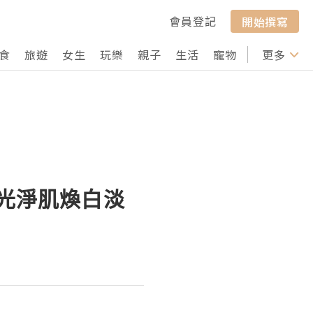
會員登記
開始撰寫
食
旅遊
女生
玩樂
親子
生活
寵物
行山
更多
打卡
n鑽光淨肌煥白淡