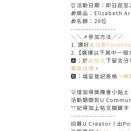
⏰活動日期：即日起至2
🎁獎品：Elizabet
🎁名額：20位
-----------------
＼＼📌參加方法／／
1️. 讚好
此活動Facebo
2.【選擇以下其中一個
🅰️：於
此帖文
下留言分
驚喜送禮
。
🅱️：填妥登記表格
>網
💡增加得獎機會小貼士 
活動期間到U Comm
**記得加上帖文關鍵字
-----------------
招募U Creator l 出