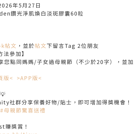
026年5月27日
h Arden鑽光淨肌煥白淡斑膠囊60粒
ok帖文
，並於
帖文
下留言Tag 2位朋友
方法參加】
享您點同媽媽/子女過母親節（不少於20字），並
頁版<
>APP版<
💡
unity社群分享保養好物/貼士，即可增加得獎機會！
#母親節驚喜送禮
Post賺獎賞！