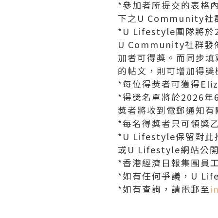
*參加者所提交的表格內
下之U Communit
*U Lifestyle團
U Community社
加者可得獎。而同步填寫
的帖文，則可增加得獎
*每位得獎者可獲得Eliz
*得獎名單將於2026年6月
獎者將收到電郵通知有
*每名得獎者只可領獎
*U Lifestyle保
或U Lifestyle網
*香港經濟日報集團員
*如有任何爭議，U Lif
*如有查詢，請電郵至
i