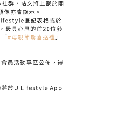
ty社群，帖文將上載於閣
稱及頭像亦會顯示。
ifestyle登記表格或於
，最具心思的首20位參
字「
#母親節驚喜送禮
」
e App會員活動專區公佈，得
 Lifestyle App