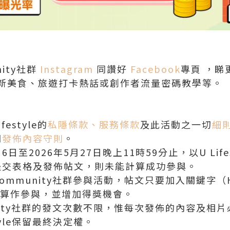
unity社群
Instagram
同讚好
Facebook
專頁 ，睇更
新美食、旅遊打卡熱話或創作者流量密碼教學等。
estyle的
私隱條款、服務條款
及此活動之一切
細
閱
發佈內容守則
。
6日至2026年5月27日晚上11時59分止，以U Lif
提交表格及發佈帖文，則未能計算成功參與。
ommunity社群參與活動，帖文只要加入關鍵字（H
算作參與，並增加得獎機會。
unity社群的發文次數不限，惟每次發佈的內容及相
tyle保留最終決定權。