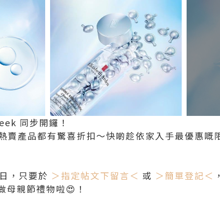
l Week 同步開鑼！
rden多款熱賣產品都有驚喜折扣～快啲趁依家入手最優惠
27日，只要於
＞指定帖文下留言＜
或
＞簡單登記＜
做母親節禮物啦😍！