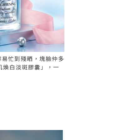
容易忙到殘晒，塊臉仲多
鑽光淨肌煥白淡斑膠囊」，一