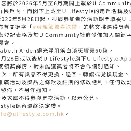
容將於2026年5月至6月期間上載於U Communi
y社群帳戶內，而閣下上載至U Lifestyle的用戶名
隊將於2026年5月28日起，根據參加者於活動期間填妥U L
群發佈有關鍵字「
#母親節驚喜送禮
」的帖文挑選得獎者
登記表格及於U Community社群發佈加入關鍵
機會。
abeth Arden鑽光淨肌煥白淡斑膠囊60粒。
28日或以後於U Lifestyle旗下U Lifestyl
關領獎詳情，對未能獲獎者將不會作個別通知。
乙次，所有獎品不得更換、退回、轉讓或兌換現金。
留對此推廣活動及獎品之條款及細則的修改權利，任何改動將於U
站公開發佈，不另作通知。
工及家屬不得參與是次活動，以示公允。
estyle保留最終決定權。
nfo@ulifestyle.com.hk
。