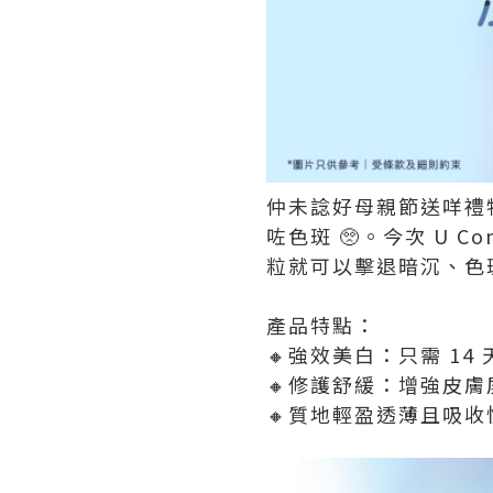
仲未諗好母親節送咩禮
咗色斑 🥺。今次 U C
粒就可以擊退暗沉、色
產品特點：
🔸強效美白：只需 1
🔸修護舒緩：增強皮
🔸質地輕盈透薄且吸收