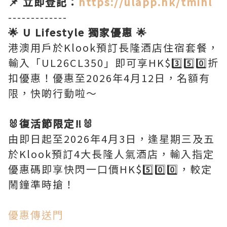
📌 立即登記：
https://ulapp.hk/tmihl
-------------
🌟 U Lifestyle 獨家優惠 🌟
港澳用戶於Klook預訂長隆酒店住宿套餐，
輸入「UL26CL350」即可享HK$3️⃣5️⃣0️⃣折
扣優惠！優惠至2026年4月12日，名額有
限，快啲行動啦～
🐰復活節限定‼️🐰
由即日起至2026年4月3日，逢星期三及五
於Klook預訂4大長隆人氣酒店，輸入指定
優惠碼即享快閃一口價HK$5️⃣0️⃣0️⃣，較定
鬧鐘準時搶！
優惠傳送門