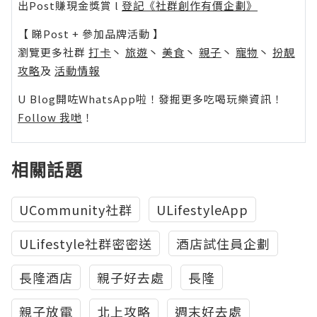
出Post賺現金獎賞 l
登記《社群創作有價企劃》
【 睇Post + 參加品牌活動 】
瀏覽更多社群
打卡
丶
旅遊
丶
美食
丶
親子
丶
寵物
丶
扮靚
攻略
及
活動情報
U Blog開咗WhatsApp啦！發掘更多吃喝玩樂資訊！
Follow 我哋
！
相關話題
UCommunity社群
ULifestyleApp
ULifestyle社群密密送
酒店試住員企劃
長隆酒店
親子好去處
長隆
親子放電
北上攻略
週末好去處