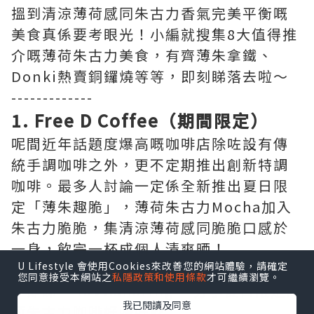
搵到清涼薄荷感同朱古力香氣完美平衡嘅
美食真係要考眼光！小編就搜集8大值得推
介嘅薄荷朱古力美食，有齊薄朱拿鐵、
Donki熱賣銅鑼燒等等，即刻睇落去啦～
-------------
1. Free D Coffee（期間限定）
呢間近年話題度爆高嘅咖啡店除咗設有傳
統手調咖啡之外，更不定期推出創新特調
咖啡。最多人討論一定係全新推出夏日限
定「薄朱趣脆」，薄荷朱古力Mocha加入
朱古力脆脆，集清涼薄荷感同脆脆口感於
一身，飲完一杯成個人清爽晒！
U Lifestyle 會使用Cookies來改善您的網站體驗，請確定
您同意接受本網站之
私隱政策和使用條款
才可繼續瀏覽。
▶即睇 “luvv.sharing” 分享夏日限定薄
我已閱讀及同意
荷朱古力咖啡好唔好飲