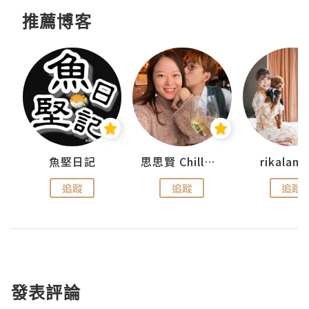
推薦博客
urnal
魚堅日記
思思賢 ChillMyBabe
rikala
追蹤
追蹤
追蹤
發表評論