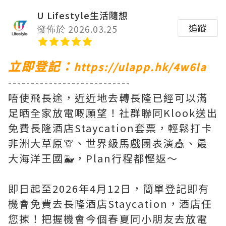
U Lifestyle生活隨想
追蹤
發佈於 2026.03.25
立即登記：
https://ulapp.hk/4w6la
---------------------------
唔使飛長途，近近地去轉長隆已經可以滿
足晒全家放電嘅願望！社群聯同Klook送出
免費長隆酒店Staycation套票，輕鬆打卡
非洲大草原🦒、世界級馬戲團表演🎪、最
大海洋王國🐳，Plan行程都慳返～
即日起至2026年4月12日，簡單登記即有
機會免費去長隆酒店Staycation，酒店任
您揀！把握機會今個春夏同小朋友去放電