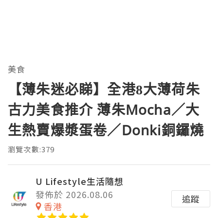
美食
【薄朱迷必睇】全港8大薄荷朱
古力美食推介 薄朱Mocha／大
生熱賣爆漿蛋卷／Donki銅鑼燒
瀏覽次數:379
U Lifestyle生活隨想
發佈於 2026.08.06
追蹤
香港