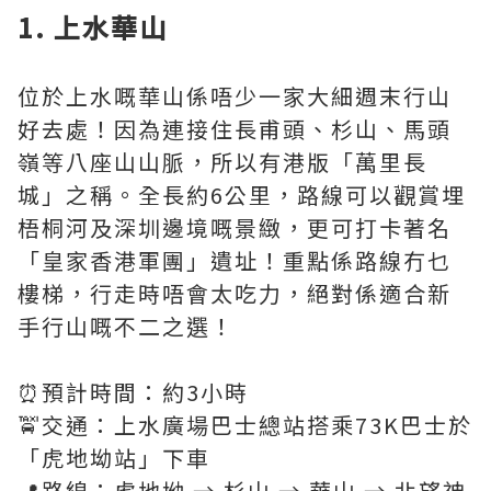
1. 上水華山
位於上水嘅華山係唔少一家大細週末行山
好去處！因為連接住長甫頭、杉山、馬頭
嶺等八座山山脈，所以有港版「萬里長
城」之稱。全長約6公里，路線可以觀賞埋
梧桐河及深圳邊境嘅景緻，更可打卡著名
「皇家香港軍團」遺址！重點係路線冇乜
樓梯，行走時唔會太吃力，絕對係適合新
手行山嘅不二之選！
⏰預計時間：約3小時
🚖交通：上水廣場巴士總站搭乘73K巴士於
「虎地坳站」下車
📍路線：虎地坳 → 杉山 → 華山 → 北望神