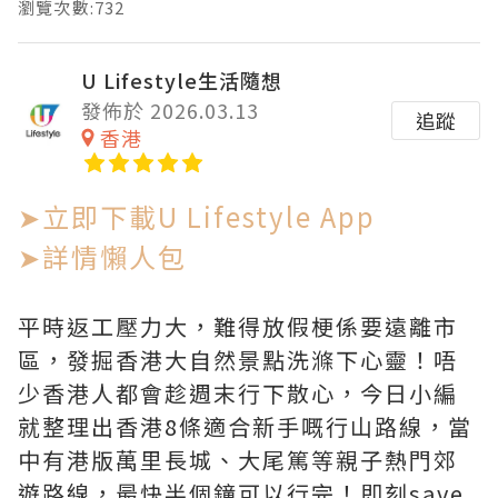
瀏覽次數:732
U Lifestyle生活隨想
發佈於 2026.03.13
追蹤
香港
➤立即下載U Lifestyle App
➤詳情懶人包
平時返工壓力大，難得放假梗係要遠離市
區，發掘香港大自然景點洗滌下心靈！唔
少香港人都會趁週末行下散心，今日小編
就整理出香港8條適合新手嘅行山路線，當
中有港版萬里長城、大尾篤等親子熱門郊
遊路線，最快半個鐘可以行完！即刻save