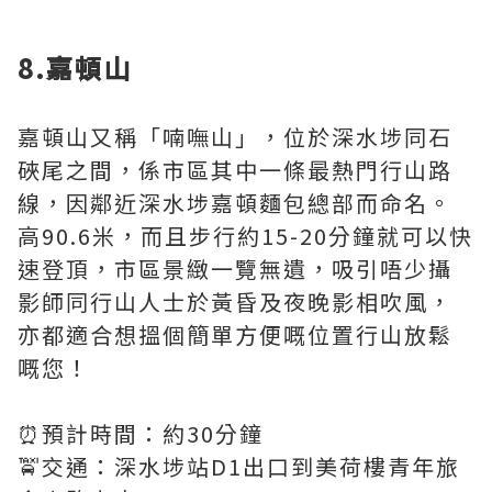
8.嘉頓山
嘉頓山又稱「喃嘸山」，位於深水埗同石
硤尾之間，係市區其中一條最熱門行山路
線，因鄰近深水埗嘉頓麵包總部而命名。
高90.6米，而且步行約15-20分鐘就可以快
速登頂，市區景緻一覽無遺，吸引唔少攝
影師同行山人士於黃昏及夜晚影相吹風，
亦都適合想搵個簡單方便嘅位置行山放鬆
嘅您！
⏰預計時間：約30分鐘
🚖交通：深水埗站D1出口到美荷樓青年旅