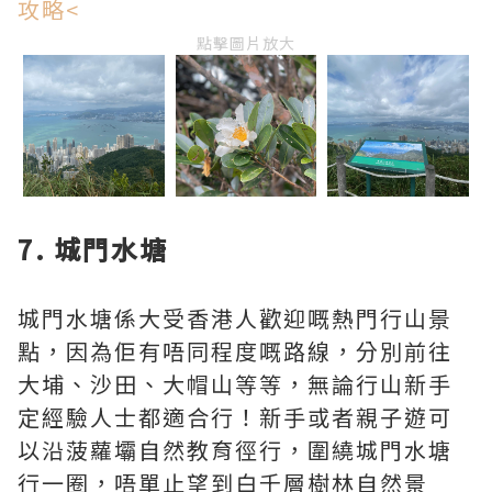
攻略<
點擊圖片放大
7. 城門水塘
城門水塘係大受香港人歡迎嘅熱門行山景
點，因為佢有唔同程度嘅路線，分別前往
大埔、沙田、大帽山等等，無論行山新手
定經驗人士都適合行！新手或者親子遊可
以沿菠蘿壩自然教育徑行，圍繞城門水塘
行一圈，唔單止望到白千層樹林自然景