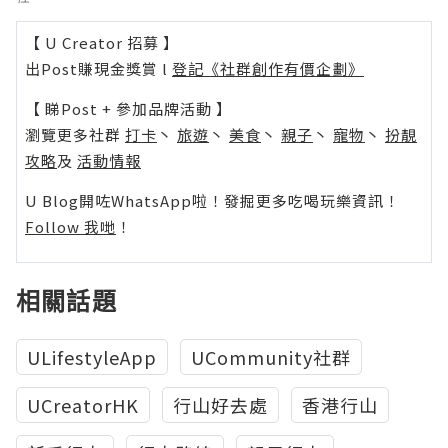
【 U Creator 招募 】
出Post賺現金獎賞 l
登記《社群創作有價企劃》
【 睇Post + 參加品牌活動 】
瀏覽更多社群
打卡
丶
旅遊
丶
美食
丶
親子
丶
寵物
丶
扮靚
攻略
及
活動情報
U Blog開咗WhatsApp啦！發掘更多吃喝玩樂資訊！
Follow 我哋
！
相關話題
ULifestyleApp
UCommunity社群
UCreatorHK
行山好去處
香港行山