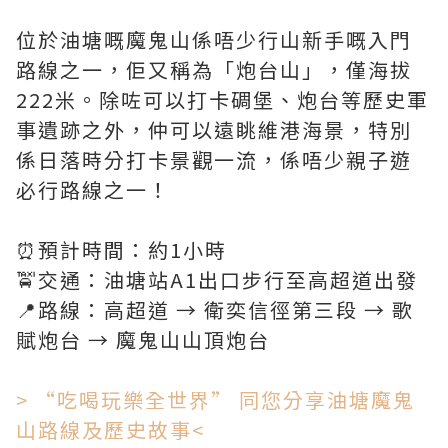
位於油塘嘅魔鬼山係唔少行山新手嘅入門
路線之一，佢又稱為「炮台山」，僅海拔
222米。除咗可以打卡碉堡、炮台等歷史軍
事遺跡之外，仲可以遠眺維港海景，特別
係日落時分打卡景觀一流，係唔少親子遊
必行路線之一！
⏰預計時間：約1小時
🚖交通：油塘站A1出口步行至高超道出發
📍路線：高超道 → 衛奕信徑第三段 → 歌
賦炮台 → 魔鬼山山頂炮台
> “吃喝玩樂全世界” 同您分享油塘魔鬼
山路線及歷史故事<