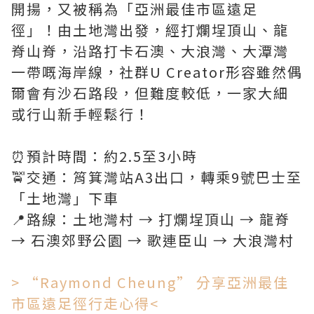
開揚，又被稱為「亞洲最佳市區遠足
徑」！由土地灣出發，經打爛埕頂山、龍
脊山脊，沿路打卡石澳、大浪灣、大潭灣
一帶嘅海岸線，社群U Creator形容雖然偶
爾會有沙石路段，但難度較低，一家大細
或行山新手輕鬆行！
⏰預計時間：約2.5至3小時
🚖交通：筲箕灣站A3出口，轉乘9號巴士至
「土地灣」下車
📍路線：土地灣村 → 打爛埕頂山 → 龍脊
→ 石澳郊野公園 → 歌連臣山 → 大浪灣村
> “Raymond Cheung” 分享亞洲最佳
市區遠足徑行走心得<