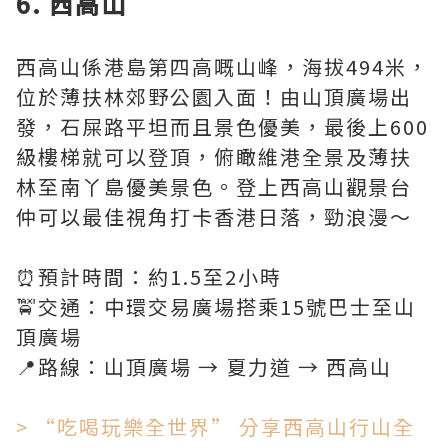
6. 西高山
西高山係港島第四高嘅山峰，海拔494米，
位於薄扶林郊野公園入面！由山頂廣場出
發，石屎路平坦而且景色優美，最後上600
級樓梯就可以登頂，俯瞰維港全景及薄扶
林至南丫島優美景色。登上西高山觀景台
仲可以最佳視角打卡香港日落，勁浪漫～
⏰預計時間：約1.5至2小時
🚖交通：中環交易廣場搭乘15號巴士至山
頂廣場
📍路線：山頂廣場 → 夏力道 → 西高山
> “吃喝玩樂全世界” 分享西高山行山全