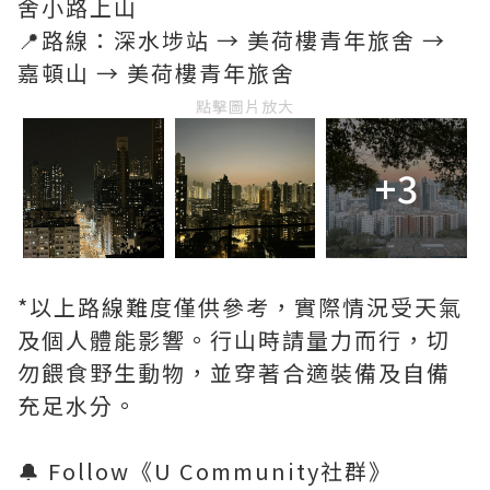
舍小路上山
📍路線：深水埗站 → 美荷樓青年旅舍 →
嘉頓山 → 美荷樓青年旅舍
點擊圖片放大
+3
*以上路線難度僅供參考，實際情況受天氣
及個人體能影響。行山時請量力而行，切
勿餵食野生動物，並穿著合適裝備及自備
充足水分。
🔔 Follow《U Community社群》