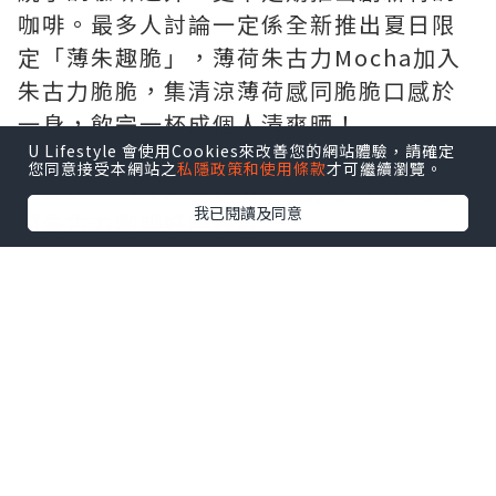
咖啡。最多人討論一定係全新推出夏日限
定「薄朱趣脆」，薄荷朱古力Mocha加入
朱古力脆脆，集清涼薄荷感同脆脆口感於
一身，飲完一杯成個人清爽晒！
U Lifestyle 會使用Cookies來改善您的網站體驗，請確定
您同意接受本網站之
私隱政策和使用條款
才可繼續瀏覽。
▶即睇 “luvv.sharing” 分享夏日限定薄
我已閱讀及同意
荷朱古力咖啡好唔好飲
地址：觀塘開源道60號駱駝漆大廈第三座
地下1A3號舖
延伸閱讀：
【打工仔必睇】網民力推香港8
大高質咖啡店☕手沖精品咖啡／自家製日式
烘焙／特調冠軍
點擊圖片放大