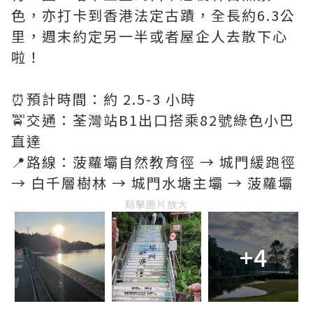
色，亦打卡到香港法定古蹟，全長約6.3公
里，週末約定另一半或者屋企人去散下心
啦！
⏰預計時間：約 2.5-3 小時
🚖交通：荃灣站B1出口搭乘82號綠色小巴
直達
📍路線：菠蘿壩自然教育徑 → 城門緩跑徑
→ 白千層樹林 → 城門水塘主壩 → 菠蘿壩
點擊圖片放大
+4