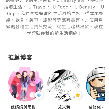
邁進更方便的生活模式。U Lifestyle旗下頻道包
括港生活、 U Travel、 U Food、 U Beauty、 U 
Blog，我們掌握豐富的生活風格內容，從本地娛
樂、飲食、美容、旅遊等等應有盡有，方便用戶
緊貼各種生活資訊交流。從生活起點出發，現在
就體驗你我的新生活網絡！
推薦博客
點滴
儍媽媽與兩隻小魔怪之家
艾米莉