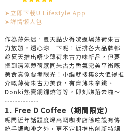
➤立即下載U Lifestyle App
➤詳情懶人包
作為薄朱迷，夏天點少得嚟返場薄荷朱古
力放題，透心涼一下呢！近排各大品牌都
趁夏天推出唔少薄荷朱古力味新品，但要
搵到清涼薄荷感同朱古力香氣完美平衡嘅
美食真係要考眼光！小編就搜集8大值得推
介嘅薄荷朱古力美食，有齊薄朱拿鐵、
Donki熱賣銅鑼燒等等，即刻睇落去啦～
-------------
1. Free D Coffee（期間限定）
呢間近年話題度爆高嘅咖啡店除咗設有傳
統手調咖啡之外，更不定期推出創新特調