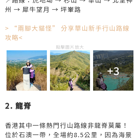
州 → 犀牛望月 → 坪輋路
> “兩腳大貓怪” 分享華山新手行山路線
攻略<
點擊圖片放大
+3
2. 龍脊
香港其中一條熱門行山路線非龍脊莫屬！
位於石澳一帶，全場約8.5公里，因為海景