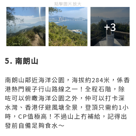
點擊圖片放大
+3
5. 南朗山
南朗山鄰近海洋公園，海拔約284米，係香
港熱門親子行山路線之一！全程石階，除
咗可以俯瞰海洋公園之外，仲可以打卡深
水灣、香港仔避風塘全景，登頂只需約1小
時，CP值極高！不過山上冇補給，記得出
發前自備足夠食水～