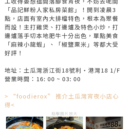
工收得晏想搵間落腳食宵夜，不妨去呢間
「品記鮮粉人家私房菜館」！開到凌晨3
點，店面有室內大排檔特色，根本為聚餐
而設！主打雞煲、打邊爐及特色小炒，打
邊爐落手切本地肥牛十分出色，單點美食
「麻辣小龍蝦」、「椒鹽粟米」等都大受
好評！
地址：土瓜灣浙江街18號利·港灣18 1/F
營業時間：16: 00 ~ 03: 00
> “foodierox” 推介土瓜灣宵夜小店心
得<
點擊圖片放大