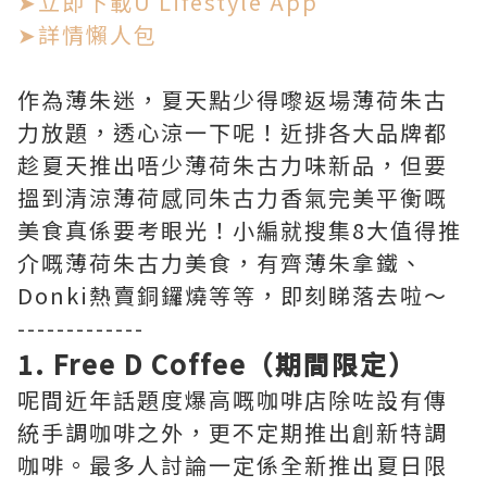
➤立即下載U Lifestyle App
➤詳情懶人包
作為薄朱迷，夏天點少得嚟返場薄荷朱古
力放題，透心涼一下呢！近排各大品牌都
趁夏天推出唔少薄荷朱古力味新品，但要
搵到清涼薄荷感同朱古力香氣完美平衡嘅
美食真係要考眼光！小編就搜集8大值得推
介嘅薄荷朱古力美食，有齊薄朱拿鐵、
Donki熱賣銅鑼燒等等，即刻睇落去啦～
-------------
1. Free D Coffee（期間限定）
呢間近年話題度爆高嘅咖啡店除咗設有傳
統手調咖啡之外，更不定期推出創新特調
咖啡。最多人討論一定係全新推出夏日限