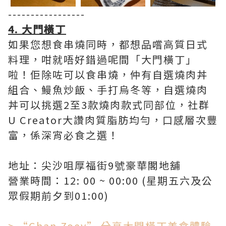
-----------------
4. 大門橫丁
如果您想食串燒同時，都想品嚐高質日式
料理，咁就唔好錯過呢間「大門橫丁」
啦！佢除咗可以食串燒，仲有自選燒肉丼
組合、鰻魚炒飯、手打烏冬等，自選燒肉
丼可以挑選2至3款燒肉款式同部位，社群
U Creator大讚肉質脂肪均勻，口感層次豐
富，係深宵必食之選！
地址：尖沙咀厚福街9號豪華閣地舖
營業時間：12: 00 ~ 00:00 (星期五六及公
眾假期前夕到01:00)
> “Chan Zoey” 分享大門橫丁美食體驗