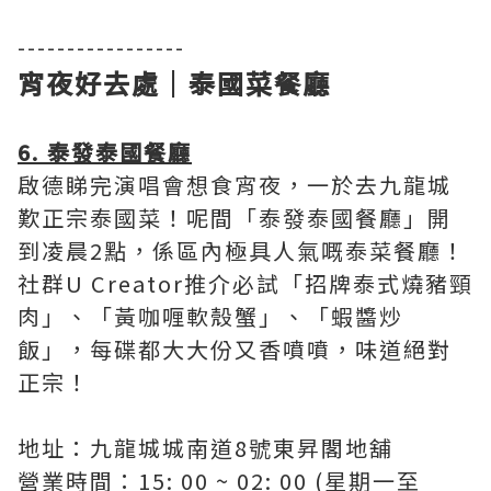
-----------------
宵夜好去處｜泰國菜餐廳
6. 泰發泰國餐廳
啟德睇完演唱會想食宵夜，一於去九龍城
歎正宗泰國菜！呢間「泰發泰國餐廳」開
到凌晨2點，係區內極具人氣嘅泰菜餐廳！
社群U Creator推介必試「招牌泰式燒豬頸
肉」、「黃咖喱軟殼蟹」、「蝦醬炒
飯」，每碟都大大份又香噴噴，味道絕對
正宗！
地址：九龍城城南道8號東昇閣地舖
營業時間：15: 00 ~ 02: 00 (星期一至