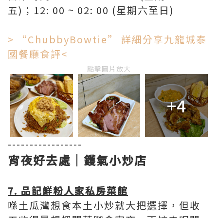
五)；12: 00 ~ 02: 00 (星期六至日)
> “ChubbyBowtie” 詳細分享九龍城泰
國餐廳食評<
點擊圖片放大
+4
-----------------
宵夜好去處｜鑊氣小炒店
7. 品記鮮粉人家私房菜館
喺土瓜灣想食本土小炒就大把選擇，但收