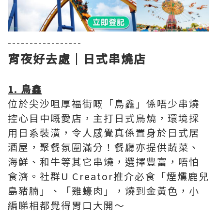
-----------------
宵夜好去處｜日式串燒店
1. 鳥鑫
位於尖沙咀厚福街嘅「鳥鑫」係唔少串燒
控心目中嘅愛店，主打日式鳥燒，環境採
用日系裝潢，令人感覺真係置身於日式居
酒屋，聚餐氛圍滿分！餐廳亦提供蔬菜、
海鮮、和牛等其它串燒，選擇豐富，唔怕
食濟。社群U Creator推介必食「煙燻鹿兒
島豬腩」、「雞蠔肉」，燒到金黃色，小
編睇相都覺得胃口大開～