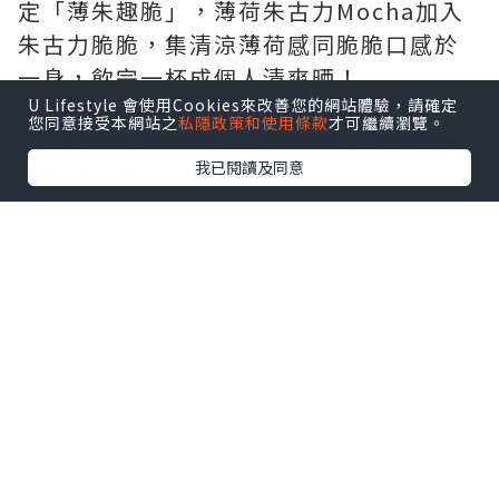
定「薄朱趣脆」，薄荷朱古力Mocha加入
朱古力脆脆，集清涼薄荷感同脆脆口感於
一身，飲完一杯成個人清爽晒！
U Lifestyle 會使用Cookies來改善您的網站體驗，請確定
您同意接受本網站之
私隱政策和使用條款
才可繼續瀏覽。
▶即睇 “luvv.sharing” 分享夏日限定薄
我已閱讀及同意
荷朱古力咖啡好唔好飲
地址：觀塘開源道60號駱駝漆大廈第三座
地下1A3號舖
延伸閱讀：
【打工仔必睇】網民力推香港8
大高質咖啡店☕手沖精品咖啡／自家製日式
烘焙／特調冠軍
點擊圖片放大