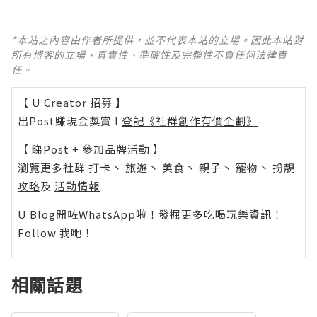
*本站之內容由作者所提供，並不代表本站的立場。因此本站對
所有博客的立場、真實性、準確性及完整性不負任何法律責
任。
【 U Creator 招募 】
出Post賺現金獎賞 l
登記《社群創作有價企劃》
【 睇Post + 參加品牌活動 】
瀏覽更多社群
打卡
丶
旅遊
丶
美食
丶
親子
丶
寵物
丶
扮靚
攻略
及
活動情報
U Blog開咗WhatsApp啦！發掘更多吃喝玩樂資訊！
Follow 我哋
！
相關話題