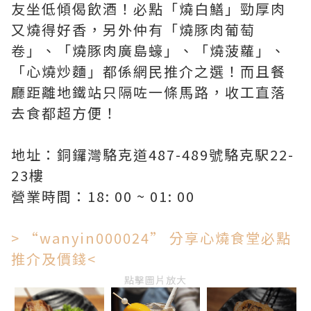
友坐低傾偈飲酒！必點「燒白鱔」勁厚肉
又燒得好香，另外仲有「燒豚肉葡萄
卷」、「燒豚肉廣島蠔」、「燒菠蘿」、
「心燒炒麵」都係網民推介之選！而且餐
廳距離地鐵站只隔咗一條馬路，收工直落
去食都超方便！
地址：銅鑼灣駱克道487-489號駱克駅22-
23樓
營業時間：18: 00 ~ 01: 00
> “wanyin000024” 分享心燒食堂必點
推介及價錢<
點擊圖片放大