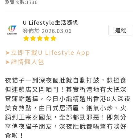
瀏覽次數:1736
U Lifestyle生活隨想
追蹤
發佈於 2026.03.06
➤立即下載U Lifestyle App
➤詳情懶人包
夜貓子一到深夜個肚就自動打鼓，想搵食
但連鎖店又閂晒門！其實香港地有大把深
宵蒲點選擇，今日小編精選出香港8大深夜
美食熱點，由日式居酒屋、鑊氣小炒、火
鍋到正宗泰國菜，全部都勁邪惡！即刻分
享俾夜貓子朋友，深夜肚餓都唔驚冇啖好
食啦！