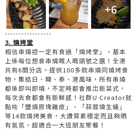
+6
-----------------
3. 燒烤堂
相信串燒控一定有食過「燒烤堂」，基本
上係每位想食串燒嘅人嘅頭號之選！全港
共有6間分店，提供100多款串燒同燒烤食
物，集結日、韓、泰、港風味，所有串燒
都係即叫即燒，不定時都會推岀新菜式，
每次去食都會有新鮮感！社群U Creator就
點咗「鹽燒原塊雞皮」、「蒜蓉燒生蠔」
等14款燒烤美食，大讚質素穩定而且夠晒
有氣氛，超適合一大班朋友聚餐！