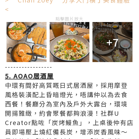
<
點擊圖片放大
+7
-----------------
5. AOAO居酒屋
中環有間好高質嘅日式居酒屋，採用摩登
風格裝潢配上昏暗燈光，唔講仲以為去食
西餐！餐廳分為室內及戶外大露台，環境
開揚雅緻，約會聚餐都夠浪漫！社群U
Creator點咗「炭烤鰻魚」，上桌後仲有店
員即場壓上燒紅備長炭，增添炭香風味～